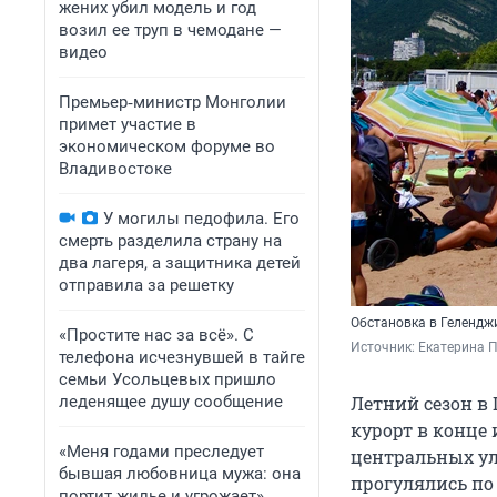
жених убил модель и год
возил ее труп в чемодане —
видео
Премьер‑министр Монголии
примет участие в
экономическом форуме во
Владивостоке
У могилы педофила. Его
смерть разделила страну на
два лагеря, а защитника детей
отправила за решетку
Обстановка в Геленджи
«Простите нас за всё». С
Источник: 
Екатерина 
телефона исчезнувшей в тайге
семьи Усольцевых пришло
леденящее душу сообщение
Летний сезон в
курорт в конце 
«Меня годами преследует
центральных ул
бывшая любовница мужа: она
прогулялись по
портит жилье и угрожает».