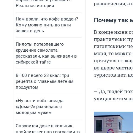
развлечения, а
Реальная история
Нам врали, что кофе вреден?
Почему так 
Кому можно пить до пяти
чашек в день
В конце июня о
практически пус
Пилоты потерпевшего
гигантскими че
крушение самолета
моря, то можно
рассказали, как выживали в
прячутся от жа
сибирской тайге
во дворе частно
туристов нет, но
В 100 г всего 23 ккал: три
рецепта с главным летним
продуктом
— Да, людей пок
улицах летом н
«Ну вот и всё»: звезда
«Дома-2» развелась с
молодым мужем
Справится даже школьник:
пройдите тест по географии, в