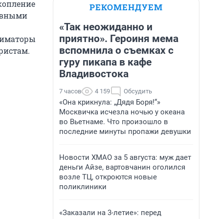
копление
РЕКОМЕНДУЕМ
дувными
«Так неожиданно и
приятно». Героиня мема
аниматоры
вспомнила о съемках с
ристам.
гуру пикапа в кафе
Владивостока
7 часов
4 159
Обсудить
«Она крикнула: „Дядя Боря!“»
Москвичка исчезла ночью у океана
во Вьетнаме. Что произошло в
последние минуты пропажи девушки
Новости ХМАО за 5 августа: муж дает
деньги Айзе, вартовчанин оголился
возле ТЦ, откроются новые
поликлиники
«Заказали на 3-летие»: перед