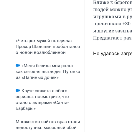
Ближе к берего
людей можно уви
игрушками в рук
превышала
+30 
и другие зазыва
Предлагают раз
«Четырех мужей потеряла»:
Прохор Шаляпин проболтался
о новой возлюбленной
Не удалось загр
«Меня бесила моя роль»:
как сегодня выглядит Пуговка
из «Папиных дочек»
Круче сюжета любого
сериала: посмотрите, что
стало с актерами «Санта-
Барбары»
Множество сайтов враз стали
недоступны: массовый сбой