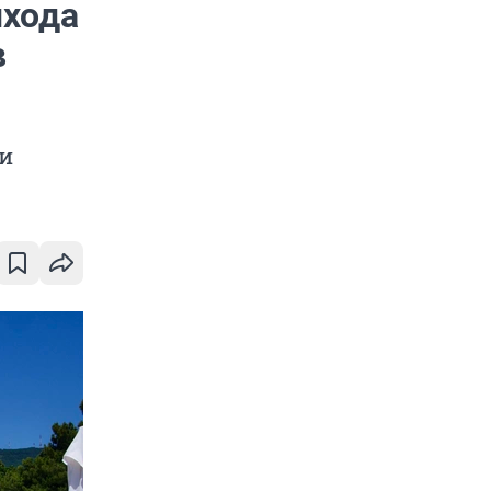
ыхода
в
и