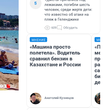
5
лежаками, погибли шесть
человек, среди жертв дети:
что известно об атаке на
пляж в Геленджике
609
Обсудить
МНЕНИЕ
МНЕНИ
«Машина просто
«Поку
полетела». Водитель
мешке
сравнил бензин в
предп
Казахстане и России
расска
самом
бизне
дешев
Анатолий Кузнецов