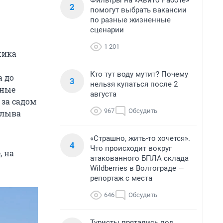
Фильтры на «Авито Работе»
2
помогут выбрать вакансии
по разные жизненные
сценарии
1 201
жика
Кто тут воду мутит? Почему
а до
3
нельзя купаться после 2
тные
августа
 за садом
967
Обсудить
плыва
«Страшно, жить-то хочется».
4
Что происходит вокруг
, на
атакованного БПЛА склада
Wildberries в Волгограде —
репортаж с места
646
Обсудить
Туристы прятались под