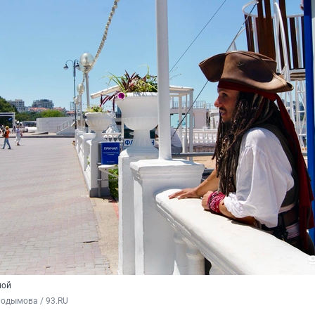
ной
Подымова / 93.RU