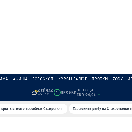
АММА
АФИША
ГОРОСКОП
КУРСЫ ВАЛЮТ
ПРОБКИ
ZODY
И
USD 81,41
СЕЙЧАС
1
ПРОБКИ
+21°C
EUR 94,06
ткрытые: все о бассейнах Ставрополя
Где ловить рыбу на Ставрополье 