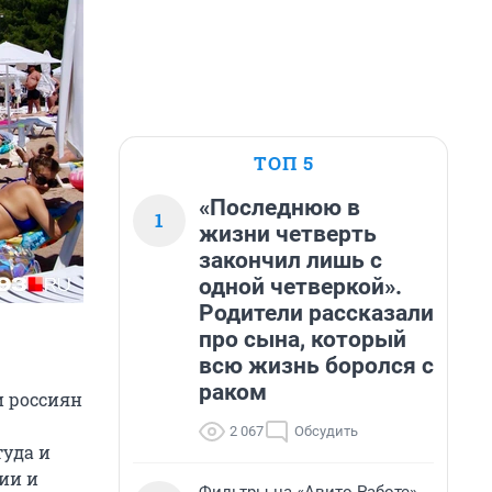
ТОП 5
«Последнюю в
1
жизни четверть
закончил лишь с
одной четверкой».
Родители рассказали
про сына, который
всю жизнь боролся с
раком
и россиян
2 067
Обсудить
туда и
ии и