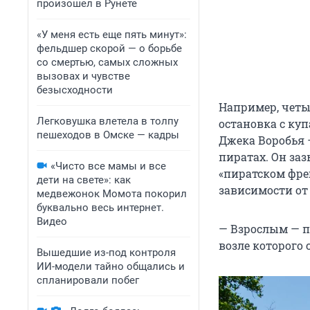
произошел в Рунете
«У меня есть еще пять минут»:
фельдшер скорой — о борьбе
со смертью, самых сложных
вызовах и чувстве
безысходности
Например, четыр
Легковушка влетела в толпу
остановка с ку
пешеходов в Омске — кадры
Джека Воробья 
пиратах. Он за
«Чисто все мамы и все
«пиратском фрег
дети на свете»: как
зависимости от
медвежонок Момота покорил
буквально весь интернет.
Видео
— Взрослым — п
возле которого 
Вышедшие из-под контроля
ИИ-модели тайно общались и
спланировали побег