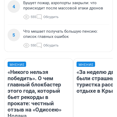
Бушует пожар, аэропорты закрыли: что
4
происходит после массовой атаки дронов
555
Обсудить
Что мешает получать большую пенсию:
5
список главных ошибок
550
Обсудить
МНЕНИЕ
МНЕНИЕ
«Никого нельзя
«За неделю две
победить». О чем
были страшные
главный блокбастер
туристка расск
этого года, который
отдыхе в Крым
бьет рекорды в
прокате: честный
отзыв на «Одиссею»
Нолана