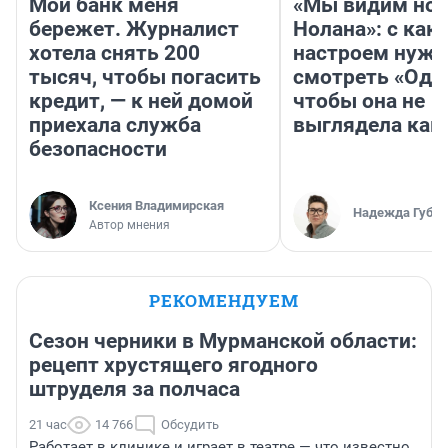
Мой банк меня
«Мы видим нов
бережет. Журналист
Нолана»: с как
хотела снять 200
настроем нужн
тысяч, чтобы погасить
смотреть «Оди
кредит, — к ней домой
чтобы она не
приехала служба
выглядела как
безопасности
Ксения Владимирская
Надежда Губар
Автор мнения
РЕКОМЕНДУЕМ
Сезон черники в Мурманской области:
рецепт хрустящего ягодного
штруделя за полчаса
21 час
14 766
Обсудить
Работает в клинике и играет в театре — что известно