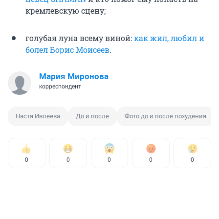
кремлевскую сцену;
голубая луна всему виной:
как жил, любил и
болел Борис Моисеев
.
Мария Миронова
корреспондент
Настя Ивлеева
До и после
Фото до и после похудения
0
0
0
0
0