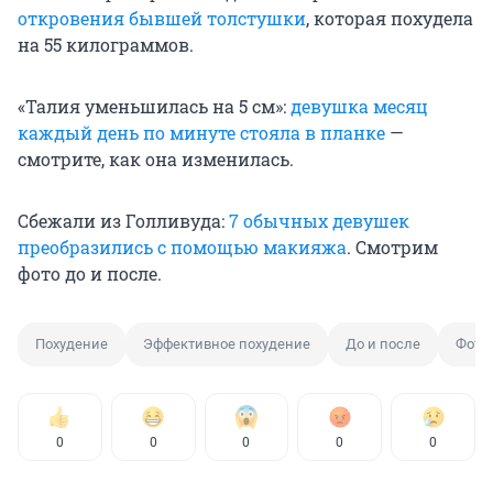
откровения бывшей толстушки
, которая похудела
на 55 килограммов.
«Талия уменьшилась на 5 см»:
девушка месяц
каждый день по минуте стояла в планке
—
смотрите, как она изменилась.
Сбежали из Голливуда:
7 обычных девушек
преобразились с помощью макияжа
. Смотрим
фото до и после.
Похудение
Эффективное похудение
До и после
Фото 
0
0
0
0
0