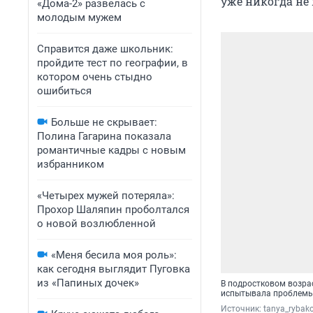
уже никогда не 
«Дома-2» развелась с
молодым мужем
Справится даже школьник:
пройдите тест по географии, в
котором очень стыдно
ошибиться
Больше не скрывает:
Полина Гагарина показала
романтичные кадры с новым
избранником
«Четырех мужей потеряла»:
Прохор Шаляпин проболтался
о новой возлюбленной
«Меня бесила моя роль»:
как сегодня выглядит Пуговка
из «Папиных дочек»
В подростковом возрас
испытывала проблемы
Источник: 
tanya_rybak