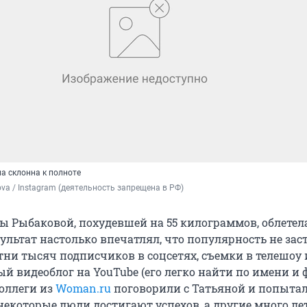
а склонна к полноте
ova / Instagram (деятельность запрещена в РФ)
ы Рыбаковой, похудевшей на 55 килограммов, облетела
зультат настолько впечатлял, что популярность не зас
тни тысяч подписчиков в соцсетях, съемки в телешоу 
й видеоблог на YouTube (его легко найти по имени и
коллеги из
Woman.ru
поговорили с Татьяной и попыта
некоторые люди достигают успехов, а другие много ле