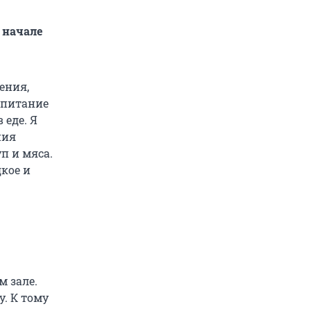
 начале
ения,
 питание
 еде. Я
ния
п и мяса.
дкое и
 зале.
у. К тому