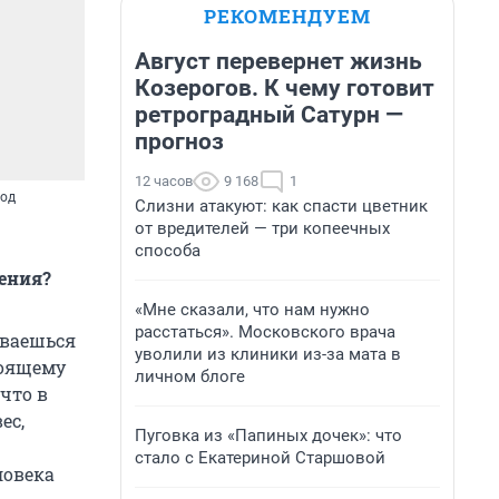
РЕКОМЕНДУЕМ
Август перевернет жизнь
Козерогов. К чему готовит
ретроградный Сатурн —
прогноз
12 часов
9 168
1
год
Слизни атакуют: как спасти цветник
от вредителей — три копеечных
способа
дения?
«Мне сказали, что нам нужно
расстаться». Московского врача
иваешься
уволили из клиники из-за мата в
тоящему
личном блоге
что в
ес,
Пуговка из «Папиных дочек»: что
стало с Екатериной Старшовой
ловека