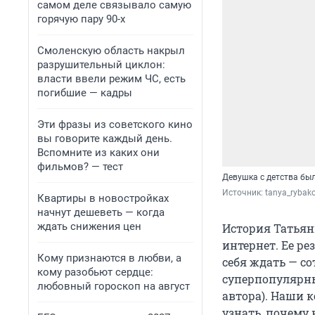
самом деле связывало самую
горячую пару 90-х
Смоленскую область накрыл
разрушительный циклон:
власти ввели режим ЧС, есть
погибшие — кадры
Эти фразы из советского кино
вы говорите каждый день.
Вспомните из каких они
фильмов? — тест
Девушка с детства был
Источник: 
tanya_rybak
Квартиры в новостройках
начнут дешеветь — когда
ждать снижения цен
История Татьян
интернет. Ее ре
Кому признаются в любви, а
себя ждать — со
кому разобьют сердце:
суперпопулярны
любовный гороскоп на август
автора). Наши 
узнать, почему 