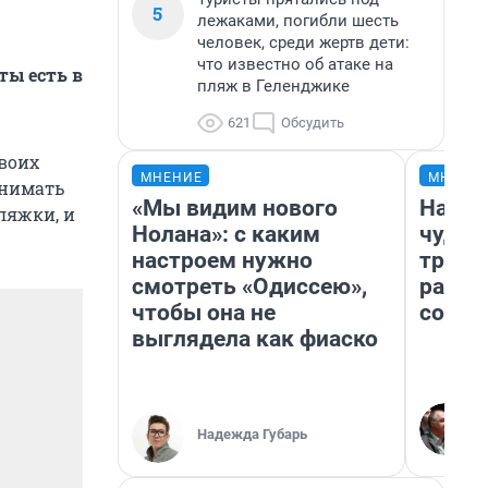
5
лежаками, погибли шесть
человек, среди жертв дети:
что известно об атаке на
ты есть в
пляж в Геленджике
621
Обсудить
своих
МНЕНИЕ
МНЕНИ
снимать
«Мы видим нового
Насле
ляжки, и
Нолана»: с каким
чудом
настроем нужно
транс
смотреть «Одиссею»,
разне
чтобы она не
совет
выглядела как фиаско
Надежда Губарь