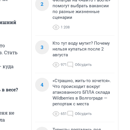
Фильтры на «Авито Работе»
2
помогут выбрать вакансии
по разные жизненные
сценарии
 лишний
1 208
Кто тут воду мутит? Почему
то
3
нельзя купаться после 2
. Стать
августа
971
Обсудить
— куда
«Страшно, жить-то хочется».
4
Что происходит вокруг
в весе?
атакованного БПЛА склада
Wildberries в Волгограде —
репортаж с места
еня не
651
Обсудить
ла
Туристы прятались под