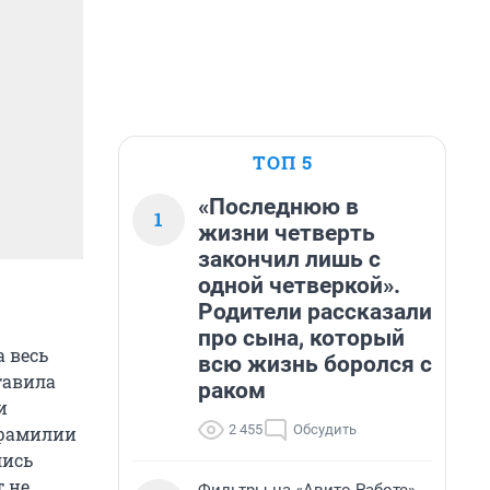
ТОП 5
«Последнюю в
1
жизни четверть
закончил лишь с
одной четверкой».
Родители рассказали
про сына, который
 весь
всю жизнь боролся с
тавила
раком
и
2 455
Обсудить
 фамилии
лись
т не