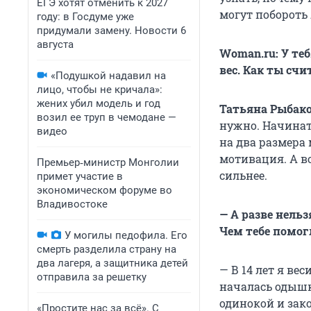
ЕГЭ хотят отменить к 2027
могут побороть
году: в Госдуме уже
придумали замену. Новости 6
августа
Woman.ru: У те
вес. Как ты сч
«Подушкой надавил на
лицо, чтобы не кричала»:
жених убил модель и год
Татьяна Рыбако
возил ее труп в чемодане —
нужно. Начинать
видео
на два размера 
мотивация. А в
Премьер‑министр Монголии
сильнее.
примет участие в
экономическом форуме во
Владивостоке
— А разве нель
Чем тебе помог
У могилы педофила. Его
смерть разделила страну на
два лагеря, а защитника детей
— В 14 лет я ве
отправила за решетку
началась одышк
одинокой и зак
«Простите нас за всё». С