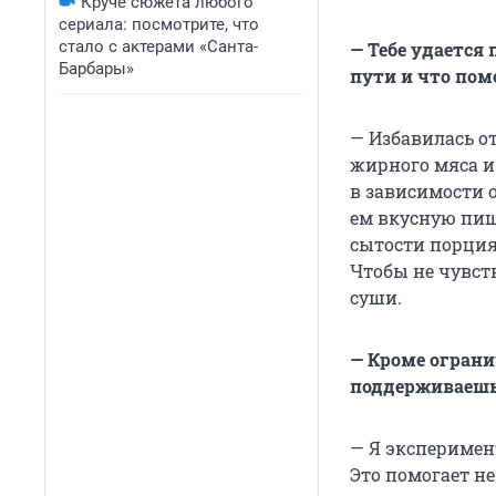
Круче сюжета любого
сериала: посмотрите, что
стало с актерами «Санта-
— Тебе удается
Барбары»
пути и что пом
— Избавилась о
жирного мяса и
в зависимости 
ем вкусную пищ
сытости порциям
Чтобы не чувств
суши.
— Кроме ограни
поддерживаешь
— Я эксперимен
Это помогает не