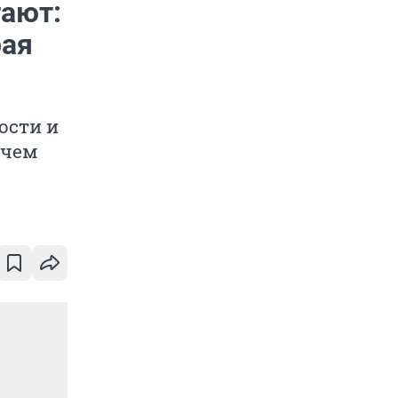
тают:
рая
ости и
 чем