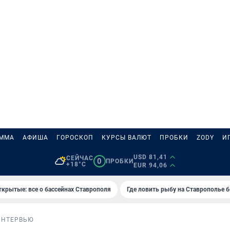
АММА
АФИША
ГОРОСКОП
КУРСЫ ВАЛЮТ
ПРОБКИ
ZODY
И
USD 81,41
СЕЙЧАС
0
ПРОБКИ
+18°C
EUR 94,06
ткрытые: все о бассейнах Ставрополя
Где ловить рыбу на Ставрополье 
ИНТЕРВЬЮ