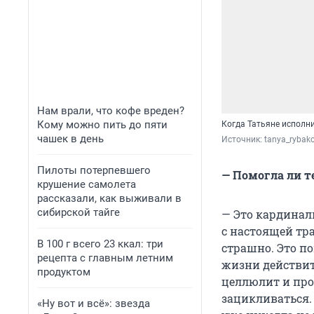
Нам врали, что кофе вреден?
Кому можно пить до пяти
Когда Татьяне исполни
чашек в день
Источник: 
tanya_rybak
Пилоты потерпевшего
— Помогла ли т
крушение самолета
рассказали, как выживали в
сибирской тайге
— Это кардинал
с настоящей тр
В 100 г всего 23 ккал: три
страшно. Это по
рецепта с главным летним
жизни действите
продуктом
целлюлит и про
зацикливаться. 
«Ну вот и всё»: звезда