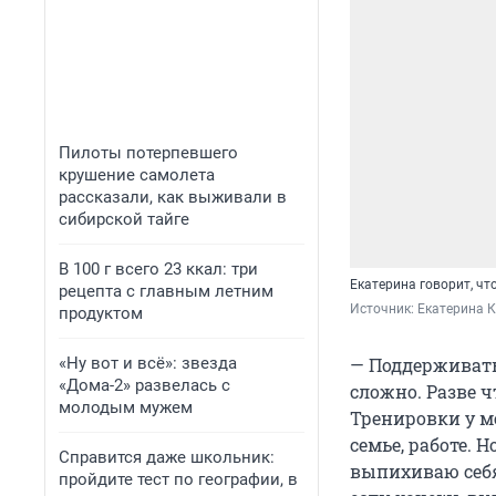
Пилоты потерпевшего
крушение самолета
рассказали, как выживали в
сибирской тайге
В 100 г всего 23 ккал: три
Екатерина говорит, чт
рецепта с главным летним
Источник: 
Екатерина 
продуктом
«Ну вот и всё»: звезда
— Поддерживать
«Дома-2» развелась с
сложно. Разве ч
молодым мужем
Тренировки у м
семье, работе.
Справится даже школьник:
выпихиваю себя
пройдите тест по географии, в