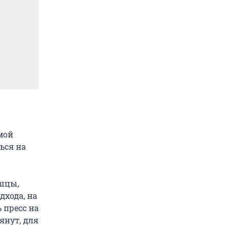
мой
ься на
ышцы,
дхода, на
 пресс на
янут, для