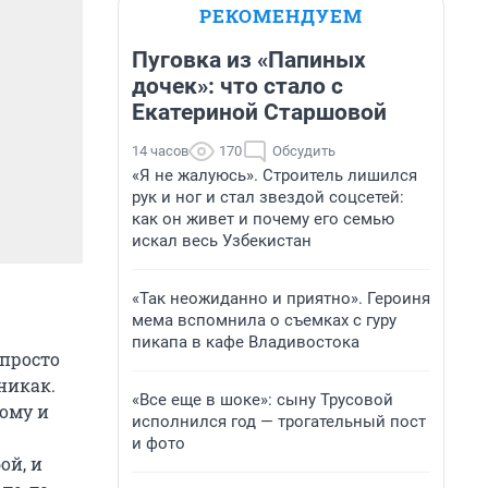
РЕКОМЕНДУЕМ
Пуговка из «Папиных
дочек»: что стало с
Екатериной Старшовой
14 часов
170
Обсудить
«Я не жалуюсь». Строитель лишился
рук и ног и стал звездой соцсетей:
как он живет и почему его семью
искал весь Узбекистан
«Так неожиданно и приятно». Героиня
мема вспомнила о съемках с гуру
пикапа в кафе Владивостока
 просто
никак.
«Все еще в шоке»: сыну Трусовой
ому и
исполнился год — трогательный пост
и фото
ой, и