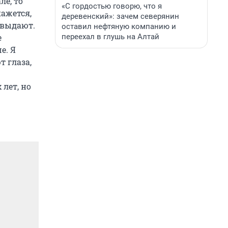
ле, то
«С гордостью говорю, что я
кажется,
деревенский»: зачем северянин
 выдают.
оставил нефтяную компанию и
переехал в глушь на Алтай
е
е. Я
 глаза,
 лет, но