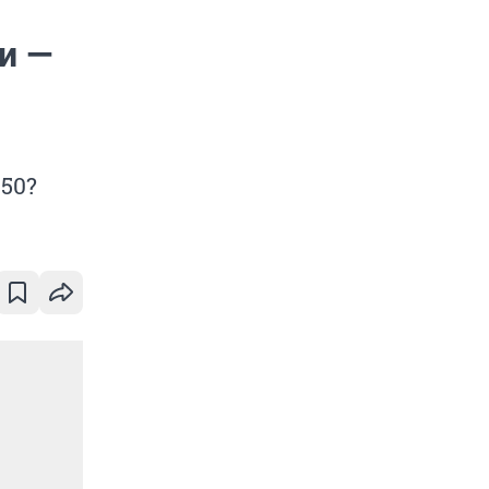
и —
50?