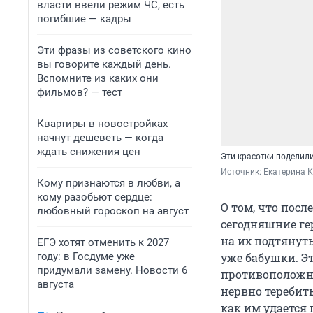
власти ввели режим ЧС, есть
погибшие — кадры
Эти фразы из советского кино
вы говорите каждый день.
Вспомните из каких они
фильмов? — тест
Квартиры в новостройках
начнут дешеветь — когда
ждать снижения цен
Эти красотки поделил
Источник: 
Екатерина 
Кому признаются в любви, а
кому разобьют сердце:
О том, что посл
любовный гороскоп на август
сегодняшние ге
на их подтянут
ЕГЭ хотят отменить к 2027
году: в Госдуме уже
уже бабушки. Э
придумали замену. Новости 6
противоположно
августа
нервно теребить
как им удается