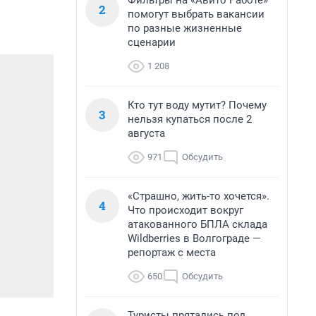
Фильтры на «Авито Работе»
2
помогут выбрать вакансии
по разные жизненные
сценарии
1 208
Кто тут воду мутит? Почему
3
нельзя купаться после 2
августа
971
Обсудить
«Страшно, жить-то хочется».
4
Что происходит вокруг
атакованного БПЛА склада
Wildberries в Волгограде —
репортаж с места
650
Обсудить
Туристы прятались под