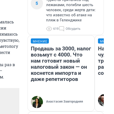
5
лежаками, погибли шесть
человек, среди жертв дети:
что известно об атаке на
пляж в Геленджике
ималась
сии
619
Обсудить
анимаюсь
чувствую,
МНЕНИЕ
МНЕНИ
сметологу
Продашь за 3000, налог
Насле
нести
возьмут с 4000. Что
чудом
нам готовит новый
транс
ы раз в
налоговый закон — он
разне
 —
коснется импорта и
совет
м.
даже репетиторов
Анастасия Завгородняя