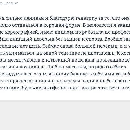
Кушнаренко
 я сильно ленивая и благодарю генетику за то, что она
долго оставаться в хорошей форме. В молодости я зан
о хореографией, имею диплом, но работала по профес
 был длинный перерыв без танцев и спорта. Вообще з
ледние лет пять. Сейчас снова большой перерыв, и я 
ь заниматься, на одной генетике не протянешь. К ко
 в месяц, уколов и инъекций не делала, но желание в
ективы возникало. Люблю массажи, но редко себе их
с задумалась о том, что хочу баловать себя ими хотя б
я стараюсь правильно, но все мы люди и не без греха
ортики, булочки и кофе, не знаю, как расстаться с эти