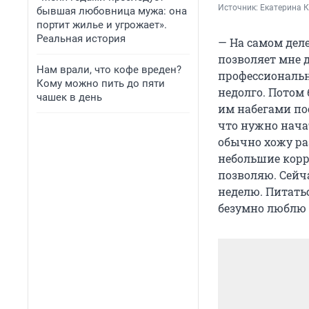
Источник: 
Екатерина 
бывшая любовница мужа: она
портит жилье и угрожает».
Реальная история
— На самом деле
позволяет мне 
Нам врали, что кофе вреден?
профессиональн
Кому можно пить до пяти
недолго. Потом
чашек в день
им набегами пос
что нужно начат
обычно хожу раз
небольшие корр
позволяю. Сейча
неделю. Питатьс
безумно люблю т