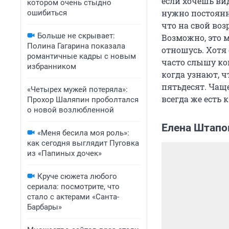
если хочешь вид
котором очень стыдно
нужно постоянно
ошибиться
что на свой воз
Больше не скрывает:
Возможно, это 
Полина Гагарина показала
отношусь. Хотя 
романтичные кадры с новым
часто слышу ко
избранником
когда узнают, ч
пятьдесят. Чаще
«Четырех мужей потеряла»:
всегда же есть 
Прохор Шаляпин проболтался
о новой возлюбленной
Елена Штапов
«Меня бесила моя роль»:
как сегодня выглядит Пуговка
из «Папиных дочек»
Круче сюжета любого
сериала: посмотрите, что
стало с актерами «Санта-
Барбары»