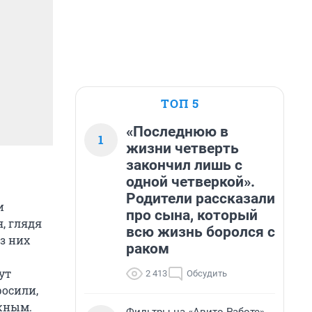
ТОП 5
«Последнюю в
1
жизни четверть
закончил лишь с
одной четверкой».
Родители рассказали
и
про сына, который
, глядя
всю жизнь боролся с
з них
раком
ут
2 413
Обсудить
росили,
ожным.