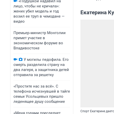
«Подушкой надавил на
лицо, чтобы не кричала»:
жених убил модель и год
Екатерина К
возил ее труп в чемодане —
видео
Премьер‑министр Монголии
примет участие в
экономическом форуме во
Владивостоке
У могилы педофила. Его
смерть разделила страну на
два лагеря, а защитника детей
отправила за решетку
«Простите нас за всё». С
телефона исчезнувшей в тайге
семьи Усольцевых пришло
леденящее душу сообщение
Спорт Екатерине даетс
«Меня годами преследует