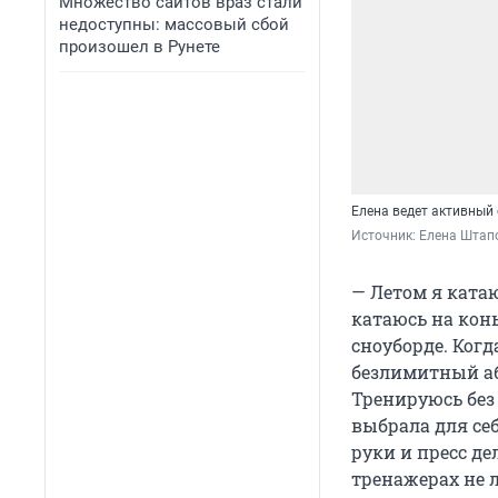
Множество сайтов враз стали
недоступны: массовый сбой
произошел в Рунете
Елена ведет активный
Источник: 
Елена Штап
— Летом я ката
катаюсь на конь
сноуборде. Когд
безлимитный або
Тренируюсь без
выбрала для се
руки и пресс де
тренажерах не л