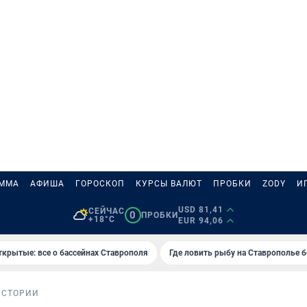
АММА
АФИША
ГОРОСКОП
КУРСЫ ВАЛЮТ
ПРОБКИ
ZODY
И
USD 81,41
СЕЙЧАС
0
ПРОБКИ
+18°C
EUR 94,06
ткрытые: все о бассейнах Ставрополя
Где ловить рыбу на Ставрополье 
ИСТОРИИ