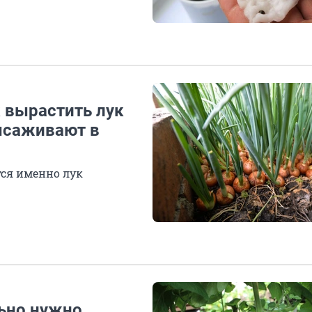
 вырастить лук
ысаживают в
тся именно лук
льно нужно