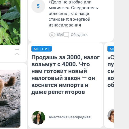
«Дело не в юбке или
5
макияже». Следователь
объяснил, кто чаще
становится жертвой
изнасилования
634
Обсудить
МНЕНИЕ
МНЕНИЕ
Продашь за 3000, налог
«Спутал
возьмут с 4000. Что
пургу».
нам готовит новый
смерте
налоговый закон — он
которы
коснется импорта и
обнару
даже репетиторов
Ир
Гл
Анастасия Завгородняя
«Р
Во