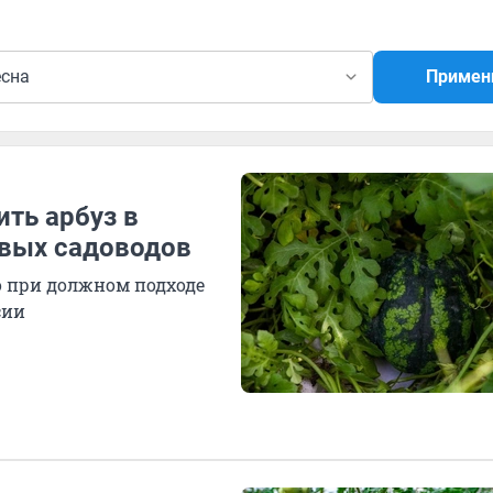
есна
Примен
ть арбуз в
ивых садоводов
о при должном подходе
сии