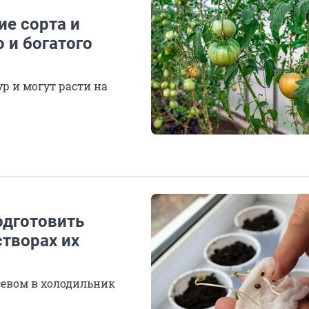
ие сорта и
 и богатого
р и могут расти на
одготовить
створах их
севом в холодильник