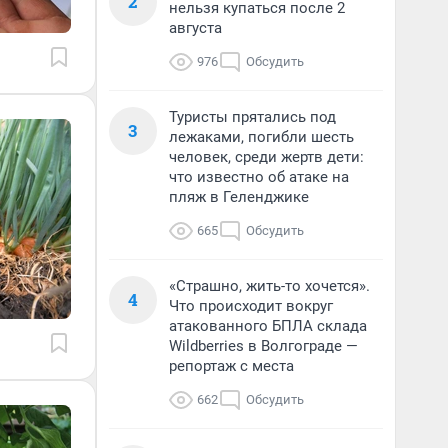
2
нельзя купаться после 2
августа
976
Обсудить
Туристы прятались под
3
лежаками, погибли шесть
человек, среди жертв дети:
что известно об атаке на
пляж в Геленджике
665
Обсудить
«Страшно, жить-то хочется».
4
Что происходит вокруг
атакованного БПЛА склада
Wildberries в Волгограде —
репортаж с места
662
Обсудить