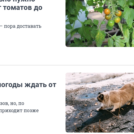
т томатов до
— пора доставать
 погоды ждать от
ов, но, по
приходит позже