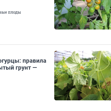
ивые плоды
огурцы: правила
ытый грунт —