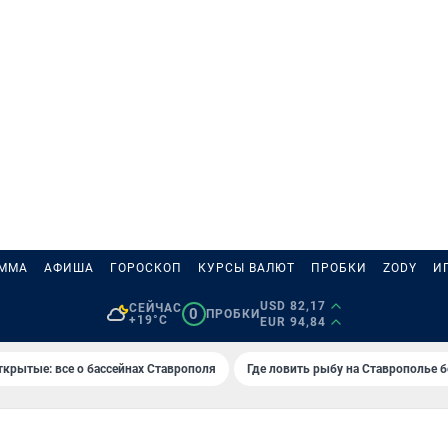
АММА
АФИША
ГОРОСКОП
КУРСЫ ВАЛЮТ
ПРОБКИ
ZODY
И
USD 82,17
СЕЙЧАС
0
ПРОБКИ
+19°C
EUR 94,84
ткрытые: все о бассейнах Ставрополя
Где ловить рыбу на Ставрополье 