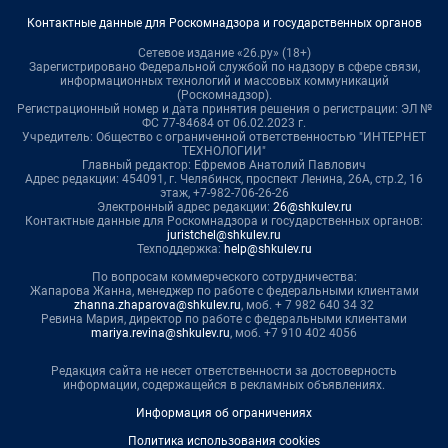
Контактные данные для Роскомнадзора и государственных органов
Сетевое издание «26.ру» (18+)
Зарегистрировано Федеральной службой по надзору в сфере связи,
информационных технологий и массовых коммуникаций
(Роскомнадзор).
Регистрационный номер и дата принятия решения о регистрации: ЭЛ №
ФС 77-84684 от 06.02.2023 г.
Учредитель: Общество с ограниченной ответственностью "ИНТЕРНЕТ
ТЕХНОЛОГИИ"
Главный редактор: Ефремов Анатолий Павлович
Адрес редакции: 454091, г. Челябинск, проспект Ленина, 26А, стр.2, 16
этаж, +7-982-706-26-26
Электронный адрес редакции:
26@shkulev.ru
Контактные данные для Роскомнадзора и государственных органов:
juristchel@shkulev.ru
Техподдержка:
help@shkulev.ru
По вопросам коммерческого сотрудничества:
Жапарова Жанна, менеджер по работе с федеральными клиентами
zhanna.zhaparova@shkulev.ru
, моб. + 7 982 640 34 32
Ревина Мария, директор по работе с федеральными клиентами
mariya.revina@shkulev.ru
, моб. +7 910 402 4056
Редакция сайта не несет ответственности за достоверность
информации, содержащейся в рекламных объявлениях.
Информация об ограничениях
Политика использования cookies