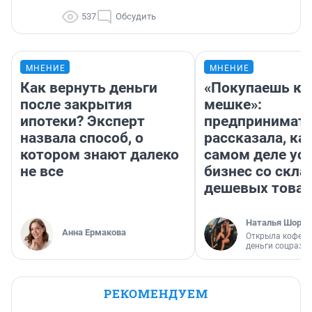
537
Обсудить
МНЕНИЕ
МНЕНИЕ
Как вернуть деньги
«Покупаешь ко
после закрытия
мешке»:
ипотеки? Эксперт
предпринимат
назвала способ, о
рассказала, как
котором знают далеко
самом деле ус
не все
бизнес со скл
дешевых това
Наталья Шорох
Анна Ермакова
Открыла кофейн
деньги соцразв
РЕКОМЕНДУЕМ