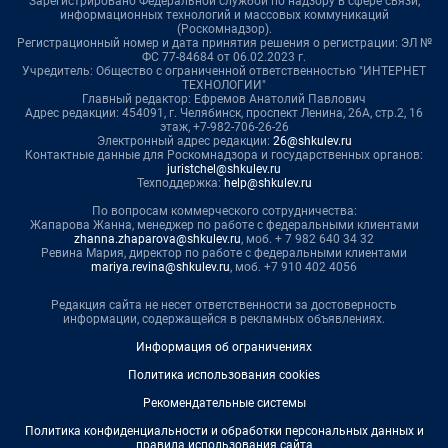
Зарегистрировано Федеральной службой по надзору в сфере связи,
информационных технологий и массовых коммуникаций
(Роскомнадзор).
Регистрационный номер и дата принятия решения о регистрации: ЭЛ №
ФС 77-84684 от 06.02.2023 г.
Учредитель: Общество с ограниченной ответственностью "ИНТЕРНЕТ
ТЕХНОЛОГИИ"
Главный редактор: Ефремов Анатолий Павлович
Адрес редакции: 454091, г. Челябинск, проспект Ленина, 26А, стр.2, 16
этаж, +7-982-706-26-26
Электронный адрес редакции:
26@shkulev.ru
Контактные данные для Роскомнадзора и государственных органов:
juristchel@shkulev.ru
Техподдержка:
help@shkulev.ru
По вопросам коммерческого сотрудничества:
Жапарова Жанна, менеджер по работе с федеральными клиентами
zhanna.zhaparova@shkulev.ru
, моб. + 7 982 640 34 32
Ревина Мария, директор по работе с федеральными клиентами
mariya.revina@shkulev.ru
, моб. +7 910 402 4056
Редакция сайта не несет ответственности за достоверность
информации, содержащейся в рекламных объявлениях.
Информация об ограничениях
Политика использования cookies
Рекомендательные системы
Политика конфиденциальности и обработки персональных данных и
правила использования сайта