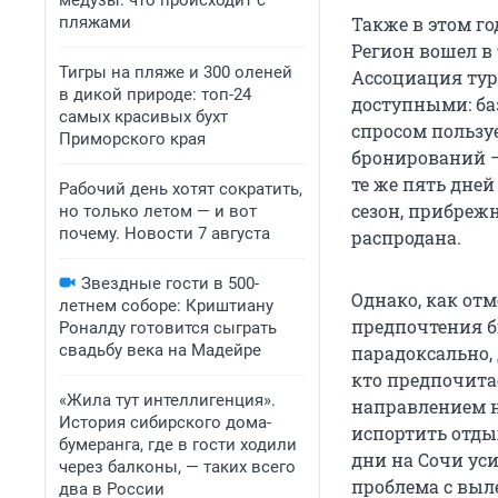
медузы: что происходит с
пляжами
Также в этом г
Регион вошел в
Тигры на пляже и 300 оленей
Ассоциация тур
в дикой природе: топ-24
доступными: ба
самых красивых бухт
спросом пользуе
Приморского края
бронирований — 
те же пять дней
Рабочий день хотят сократить,
сезон, прибреж
но только летом — и вот
почему. Новости 7 августа
распродана.
Звездные гости в 500-
Однако, как от
летнем соборе: Криштиану
предпочтения б
Роналду готовится сыграть
свадьбу века на Мадейре
парадоксально, 
кто предпочита
«Жила тут интеллигенция».
направлением н
История сибирского дома-
испортить отды
бумеранга, где в гости ходили
дни на Сочи ус
через балконы, — таких всего
проблема с выл
два в России