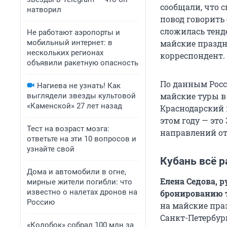
сообщали, что с
натворил
повод говорить 
сложилась тенд
Не работают аэропорты и
мобильный интернет: в
майские праздн
нескольких регионах
корреспондент.
объявили ракетную опасность
По данным Росси
Нагиева не узнать! Как
майские туры в 
выглядели звезды культовой
«Каменской» 27 лет назад
Краснодарский 
этом году — это
Тест на возраст мозга:
направлений от
ответьте на эти 10 вопросов и
узнайте свой
Кубань всё р
Дома и автомобили в огне,
Елена Седова, 
мирные жители погибли: что
известно о налетах дронов на
бронированию 
Россию
на майские пра
Санкт-Петербур
«Колобок» собрал 100 млн за