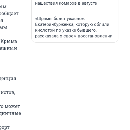
нашествия комаров в августе
ым.
сообщает
«Шрамы болят ужасно».
ся
Екатеринбурженка, которую облили
ным
кислотой по указке бывшего,
рассказала о своем восстановлении
е Крыма
пляжный
нденция
истов,
то может
аздничные
форт