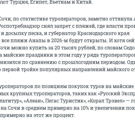
ют Турция, Египет, Вьетнам и Китай.
очи, по статистике туроператоров, заметно оттянула
 Роспотребнадзор снял запрет с пляжей, где власти про
 и досыпку песка, и губернатор Краснодарского края
 все пляжи Анапы в 2026-м будут открыты. И хотя сей
очи можно купить за 20 тысяч рублей, по словам Седо
а майские праздники в этом году у ряда туроператоро
снизился по сравнению с прошлогодним периодом. Од
 в первой тройке популярных направлений майского о
уроператоров по позициям покупок туров на майские
мых крупных туроператоров, таких как «Русский Экспр
льтитур», «Алеан», Пегас Туристик», «Корал Трэвел» — г
 на Сочи в среднем примерно на 10% и увеличении по
 примерно на этот же процент.