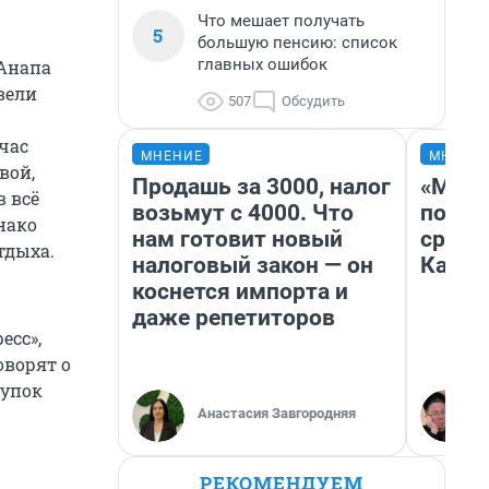
Что мешает получать
5
большую пенсию: список
главных ошибок
 Анапа
вели
507
Обсудить
час
МНЕНИЕ
МНЕНИ
вой,
Продашь за 3000, налог
«Маши
в всё
возьмут с 4000. Что
полет
нако
нам готовит новый
сравн
тдыха.
налоговый закон — он
Казах
коснется импорта и
даже репетиторов
есс»,
оворят о
купок
Анастасия Завгородняя
РЕКОМЕНДУЕМ