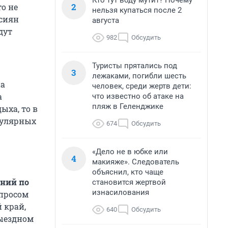
Кто тут воду мутит? Почему
2
то не
нельзя купаться после 2
ссиян
августа
дут
982
Обсудить
Туристы прятались под
3
лежаками, погибли шесть
на
человек, среди жертв дети:
а
что известно об атаке на
пляж в Геленджике
ыха, то в
опулярных
674
Обсудить
«Дело не в юбке или
4
макияже». Следователь
объяснил, кто чаще
аний по
становится жертвой
изнасилования
спросом
 край,
640
Обсудить
выездном