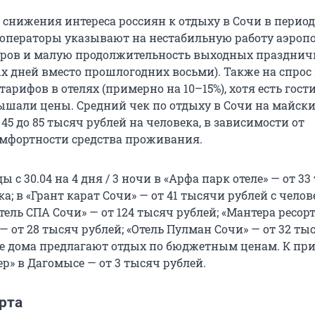
 снижения интереса россиян к отдыху в Сочи в перио
операторы указывают на нестабильную работу аэропо
уров и малую продолжительность выходных празднич
х дней вместо прошлогодних восьми). Также на спрос
тарифов в отелях (примерно на 10–15%), хотя есть гос
ышали цены. Средний чек по отдыху в Сочи на майски
45 до 85 тысяч рублей на человека, в зависимости от
омфортности средства проживания.
ы с 30.04 на 4 дня / 3 ночи в «Арфа парк отеле» — от 3
ка; в «Грант карат Сочи» — от 41 тысячи рублей с челов
тель СПА Сочи» — от 124 тысяч рублей; «Мантера ресор
 — от 28 тысяч рублей; «Отель Пулман Сочи» — от 32 ты
ые дома предлагают отдых по бюджетным ценам. К при
р» в Дагомысе — от 3 тысяч рублей.
рта