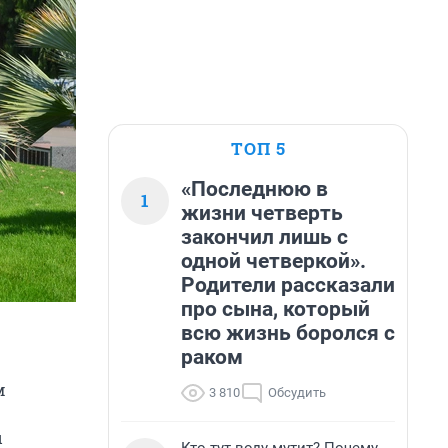
ТОП 5
«Последнюю в
1
жизни четверть
закончил лишь с
одной четверкой».
Родители рассказали
про сына, который
всю жизнь боролся с
раком
м
3 810
Обсудить
ы