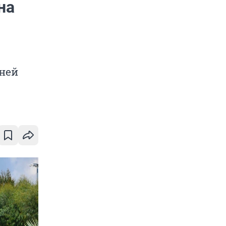
на
ней