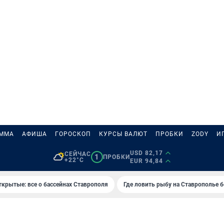
АММА
АФИША
ГОРОСКОП
КУРСЫ ВАЛЮТ
ПРОБКИ
ZODY
И
USD 82,17
СЕЙЧАС
1
ПРОБКИ
+22°C
EUR 94,84
ткрытые: все о бассейнах Ставрополя
Где ловить рыбу на Ставрополье 