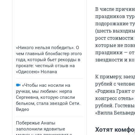
В числе причин
праздников тур
подорожание т
(шесть выходны
рост стоимости 
которые не пов
«Никого нельзя победить». О
праздники — от 
чем главный блокбастер этого
звездности и к
года, который бьет рекорды в
прокате: честный отзыв на
«Одиссею» Нолана
К примеру, заезд
рублей с челове
«Чтобы нас носили на
«Родина Грант о
ручках, мы любим»: нерпа
Сергеевна, которую спасли
конгресс отель»
бельком, стала звездой Сети.
рублей. Гостев
Видео
«Вилла Бельведе
Побережье Анапы
Хотят комфо
заполонили ядовитые