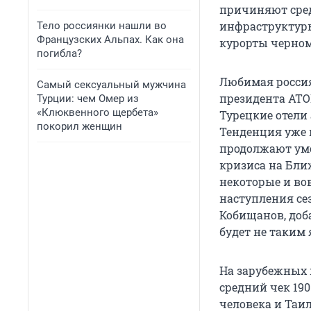
причиняют сред
инфраструктуры
Тело россиянки нашли во
Французских Альпах. Как она
курорты черном
погибла?
Любимая россия
Самый сексуальный мужчина
президента АТОР
Турции: чем Омер из
«Клюквенного щербета»
Турецкие отели
покорил женщин
Тенденция уже 
продолжают уме
кризиса на Бли
некоторые и вов
наступления сез
Кобищанов, доб
будет не таким 
На зарубежных 
средний чек 190
человека и Таил