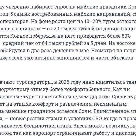
оду уверенно набирает спрос на майские праздники Кр
 топ-5 самых востребованных майских направлений, 
операторов. На фоне роста цен на 10–20% туры остают
зовые варианты — от 20 тысяч рублей на двоих. Глав
тся Южное побережье, на него приходится более 80%
средний чек от 64 тысяч рублей за 5 дней. На восток
 обойдутся в два раза дешевле в мае. Несмотря на не
ные отели уже активно заполняются и часть объектов
мечают туроператоры, в 2026 году явно наметилась те
юджетному отдыху более комфортабельного. Как ни
дешевые туры просели больше, чем дорогие. Среди тур
ет на отдыхе комфорт и развлечения, неизменным
а майские праздники остается Сочи. Единственное, ч
х, — новые реалии жизни в условиях СВО, когда в пр
иливается беспилотная атака. Здесь может возникнуть
етом, так как аэропорт ограничивает работу и диском