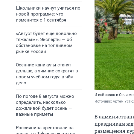
Школьники начнут учиться по
новой программе: что
изменится с 1 сентября
«Август будет еще довольно
тяжелым». Эксперты — об
обстановке на топливном
рынке России
Осенние каникулы станут
дольше, а зимние сократят в
новом учебном году: в чём
дело
И всё равно в Сочи мн
По погоде 8 августа можно
Источник: 
Артем Устю
определить, насколько
дождливой будет осень —
важные приметы
В администраци
праздникам ждут
Россиянина арестовали за
размещения кур
звезды в Telegram — что он