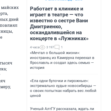
д майских
Работает в клинике и
рта,
играет в театре — что
ных дней
известно о сестре Вани
 повлиял
Дмитриенко,
тиницы,
оскандалившейся на
е
концерте в «Лужниках»
4 часа
3 197
1
«Мечтал о большой жизни»:
иностранец из Камеруна переехал в
3 тысяч
Ярославль и создал здесь семью —
история
ека;
т
сяч
«Ела одни булочки и пирожные»:
экстремально худые новосибирцы —
меру,
о своих попытках набрать вес любой
ценой
Ученый АлтГУ рассказала, ждать ли