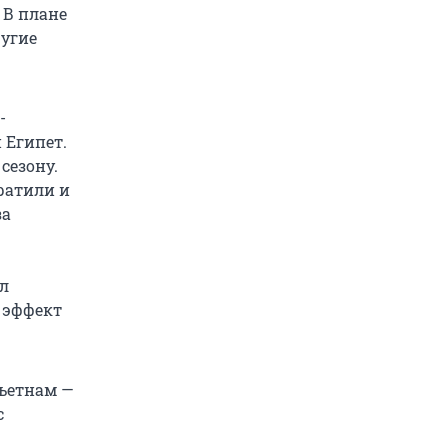
 В плане
ругие
-
 Египет.
сезону.
ратили и
за
ил
 эффект
Вьетнам —
с