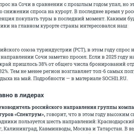
прос на Сочи в сравнении с прошлым годом упал, но э
о снижении спроса на курорт. В последнее время у ро
енция покупать туры в последний момент. Какими бу
ики на главном курорте страны интересовался наш
йского союза туриндустрии (РСТ), в этом году спрос 
направлении Сочи заметно просел. Если в 2025 году н
край пришлось 38% от общего числа бронирований отд
 32%. Тем не менее регион возглавляет топ-6 самых п
дыха на май. Подробности — в материале SOCHI1.RU.
авно в лидерах
руководитель российского направления группы комп
туров «Спектрум»,
говорит, что в этом году высоким 
здники пользуется шесть направлений: Краснодарский
г, Калининград, Кавминводы, Москва и Татарстан. В 