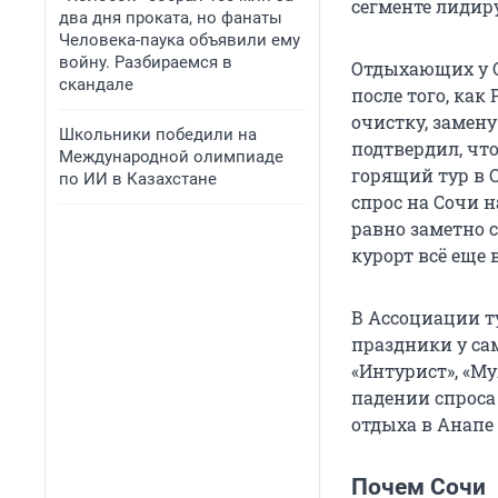
сегменте лидиру
два дня проката, но фанаты
Человека-паука объявили ему
войну. Разбираемся в
Отдыхающих у С
скандале
после того, как
очистку, замену
Школьники победили на
подтвердил, что
Международной олимпиаде
горящий тур в С
по ИИ в Казахстане
спрос на Сочи н
равно заметно 
курорт всё еще
В Ассоциации т
праздники у са
«Интурист», «Му
падении спроса
отдыха в Анапе
Почем Сочи