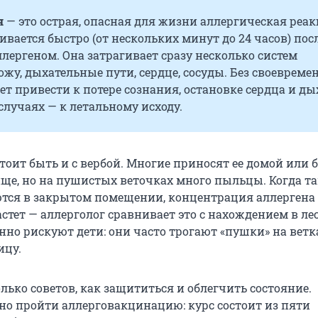
я
— это острая, опасная для жизни аллергическая реак
ивается быстро (от нескольких минут до 24 часов) пос
ллергеном. Она затрагивает сразу несколько систем
ожу, дыхательные пути, сердце, сосуды. Без своевреме
 привести к потере сознания, остановке сердца и ды
случаях — к летальному исходу.
оит быть и с вербой. Многие приносят ее домой или б
ище, но на пушистых веточках много пыльцы. Когда т
тся в закрытом помещении, концентрация аллергена
астет — аллерголог сравнивает это с нахождением в ле
нно рискуют дети: они часто трогают «пушки» на ветк
ицу.
лько советов, как защититься и облегчить состояние.
но пройти аллерговакцинацию: курс состоит из пяти