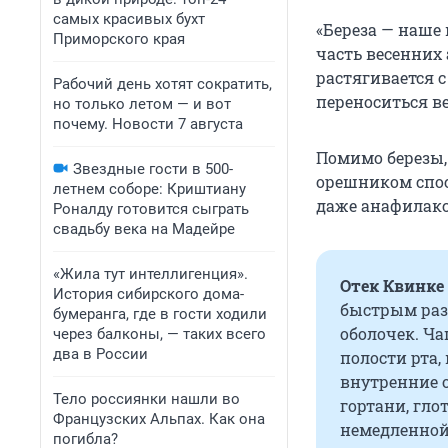
самых красивых бухт
«Береза — наше 
Приморского края
часть весенних 
растягивается с
Рабочий день хотят сократить,
переноситься ве
но только летом — и вот
почему. Новости 7 августа
Помимо березы, 
Звездные гости в 500-
орешником спос
летнем соборе: Криштиану
даже анафилак
Роналду готовится сыграть
свадьбу века на Мадейре
«Жила тут интеллигенция».
Отек Квинке
История сибирского дома-
быстрым раз
бумеранга, где в гости ходили
оболочек. Чащ
через балконы, — таких всего
два в России
полости рта,
внутренние о
Тело россиянки нашли во
гортани, гло
Французских Альпах. Как она
немедленной
погибла?