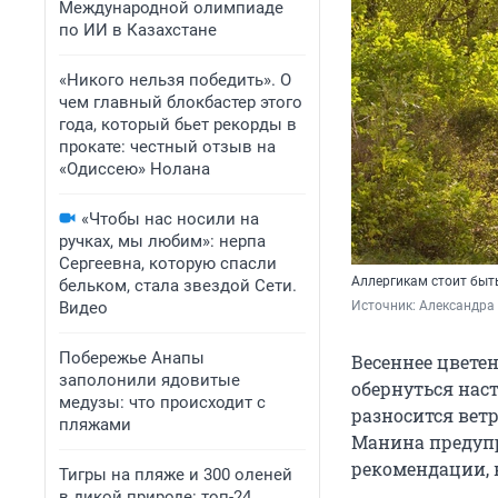
Международной олимпиаде
по ИИ в Казахстане
«Никого нельзя победить». О
чем главный блокбастер этого
года, который бьет рекорды в
прокате: честный отзыв на
«Одиссею» Нолана
«Чтобы нас носили на
ручках, мы любим»: нерпа
Сергеевна, которую спасли
Аллергикам стоит быт
бельком, стала звездой Сети.
Видео
Источник: 
Александра
Побережье Анапы
Весеннее цветен
заполонили ядовитые
обернуться нас
медузы: что происходит с
разносится вет
пляжами
Манина предупр
рекомендации, 
Тигры на пляже и 300 оленей
в дикой природе: топ-24