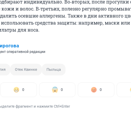
подбирают индивидуально. Во‑вторых, после прогулки 
 кожи и волос. В‑третьих, полезно регулярно промыва
удалить осевшие аллергены. Также в дни активного ц
 использовать средства защиты: например, маски или
льтры для носа.
ирогова
ент оперативной редакции
гия
Отек Квинке
Пыльца
0
0
0
ыделите фрагмент и нажмите Ctrl+Enter