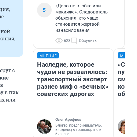
«Дело не в юбке или
ция,
5
макияже». Следователь
ле
объяснил, кто чаще
становится жертвой
изнасилования
нной
хания,
628
Обсудить
МНЕНИЕ
МНЕНИ
Наследие, которое
«Спут
ерут с
чудом не развалилось:
пургу»
акие
транспортный эксперт
смерт
 в
разнес миф о «вечных»
котор
су в пик
советских дорогах
обнар
ах или
Олег Арефьев
Блогер, предприниматель,
владелец в транспортном
бизнесе