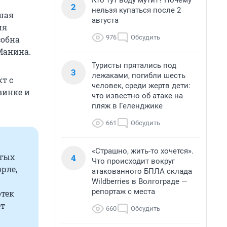
Кто тут воду мутит? Почему
2
нельзя купаться после 2
ьшая
августа
ия
976
Обсудить
собна
 Манина.
Туристы прятались под
3
лежаками, погибли шесть
т с
человек, среди жертв дети:
винке и
что известно об атаке на
пляж в Геленджике
661
Обсудить
«Страшно, жить-то хочется».
стых
4
Что происходит вокруг
орле,
атакованного БПЛА склада
Wildberries в Волгограде —
репортаж с места
отек
ет
660
Обсудить