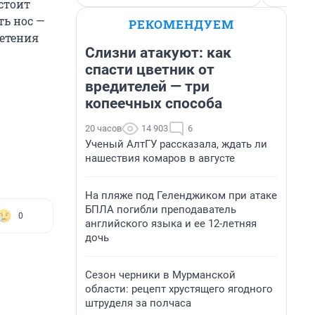
стоит
ть нос —
РЕКОМЕНДУЕМ
ветения
Слизни атакуют: как
спасти цветник от
вредителей — три
копеечных способа
20 часов
14 903
6
Ученый АлтГУ рассказала, ждать ли
нашествия комаров в августе
На пляже под Геленджиком при атаке
БПЛА погибли преподаватель
0
английского языка и ее 12-летняя
дочь
Сезон черники в Мурманской
области: рецепт хрустящего ягодного
штруделя за полчаса