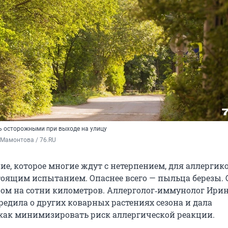
ь осторожными при выходе на улицу
 Мамонтова / 76.RU
ие, которое многие ждут с нетерпением, для аллергик
тоящим испытанием. Опаснее всего — пыльца березы. 
ром на сотни километров. Аллерголог‑иммунолог Ири
едила о других коварных растениях сезона и дала
как минимизировать риск аллергической реакции.