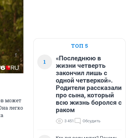
ТОП 5
«Последнюю в
1
жизни четверть
закончил лишь с
одной четверкой».
Родители рассказали
про сына, который
ов может
всю жизнь боролся с
Она легко
раком
на
3 451
Обсудить