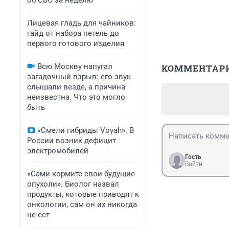
об СВО за неделю
Лицевая гладь для чайников:
гайд от набора петель до
первого готового изделия
Всю Москву напугал
КОММЕНТАР
загадочный взрыв: его звук
слышали везде, а причина
неизвестна. Что это могло
быть
«Смели гибриды Voyah». В
России возник дефицит
электромобилей
Гость
Войти
«Сами кормите свои будущие
опухоли». Биолог назвал
продукты, которые приводят к
онкологии, сам он их никогда
не ест