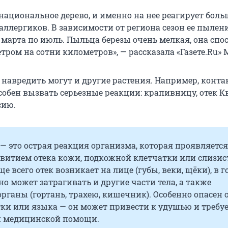
национальное дерево, и именно на нее реагирует бол
аллергиков. В зависимости от региона сезон ее пылен
 марта по июль. Пыльца березы очень мелкая, она спо
тром на сотни километров», — рассказала «Газете.Ru»
навредить могут и другие растения. Например, контак
обен вызвать серьезные реакции: крапивницу, отек К
сию.
— это острая реакция организма, которая проявляется
витием отека кожи, подкожной клетчатки или слизи
е всего отек возникает на лице (губы, веки, щёки), в г
 но может затрагивать и другие части тела, а также
рганы (гортань, трахею, кишечник). Особенно опасен 
тки или языка — он может привести к удушью и требу
 медицинской помощи.