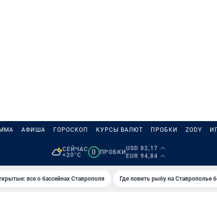
АММА
АФИША
ГОРОСКОП
КУРСЫ ВАЛЮТ
ПРОБКИ
ZODY
И
USD 82,17
СЕЙЧАС
0
ПРОБКИ
+20°C
EUR 94,84
ткрытые: все о бассейнах Ставрополя
Где ловить рыбу на Ставрополье 