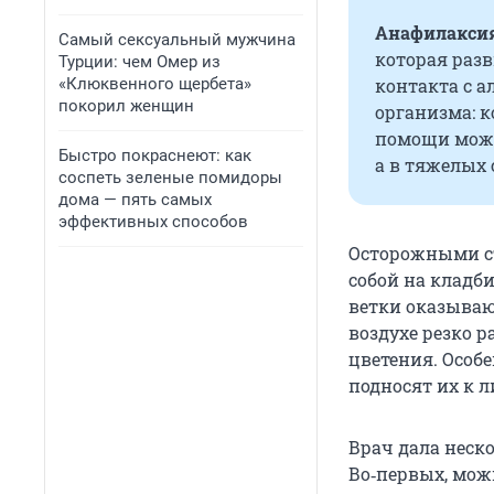
Анафилакси
Самый сексуальный мужчина
которая разв
Турции: чем Омер из
«Клюквенного щербета»
контакта с а
покорил женщин
организма: к
помощи может
Быстро покраснеют: как
а в тяжелых 
соспеть зеленые помидоры
дома — пять самых
эффективных способов
Осторожными ст
собой на кладб
ветки оказываю
воздухе резко р
цветения. Особе
подносят их к л
Врач дала неско
Во‑первых, мож