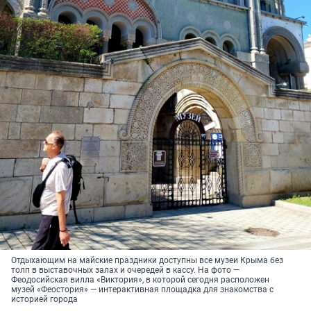
Отдыхающим на майские праздники доступны все музеи Крыма без
толп в выставочных залах и очередей в кассу. На фото —
Феодосийская вилла «Виктория», в которой сегодня расположен
музей «Феостория» — интерактивная площадка для знакомства с
историей города