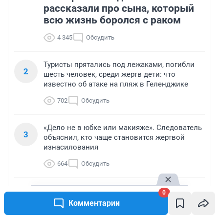
рассказали про сына, который
всю жизнь боролся с раком
4 345
Обсудить
Туристы прятались под лежаками, погибли
2
шесть человек, среди жертв дети: что
известно об атаке на пляж в Геленджике
702
Обсудить
«Дело не в юбке или макияже». Следователь
3
объяснил, кто чаще становится жертвой
изнасилования
664
Обсудить
Что мешает получать большую пенсию:
0
4
список главных ошибок
Комментарии
521
Обсудить