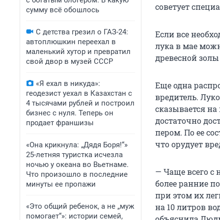
с богатым блогером. В какую
советует специа
сумму всё обошлось
С детства грезил о ГАЗ-24:
Если все необх
автоплюшкин переехал в
лука в мае мож
маленький хутор и превратил
древесной золы 
свой двор в музей СССР
«Я ехал в никуда»:
Еще одна распр
геодезист уехал в Казахстан с
вредитель. Луко
4 тысячами рублей и построил
сказывается на 
бизнес с нуля. Теперь он
достаточно дос
продает франшизы
пером. По ее со
что орудует вре
«Она крикнула: „Дядя Боря!“»
25-летняя туристка исчезла
ночью у океана во Вьетнаме.
— Чаще всего с 
Что произошло в последние
более ранние п
минуты ее пропажи
при этом их ле
«Это общий ребенок, а не „муж
на 10 литров во
помогает“»: истории семей,
объяснила Люд