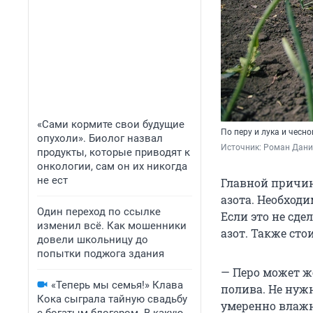
«Сами кормите свои будущие
По перу и лука и чесн
опухоли». Биолог назвал
Источник: 
Роман Данил
продукты, которые приводят к
онкологии, сам он их никогда
не ест
Главной причин
азота. Необход
Один переход по ссылке
Если это не сде
изменил всё. Как мошенники
азот. Также ст
довели школьницу до
попытки поджога здания
— Перо может же
«Теперь мы семья!» Клава
полива. Не нуж
Кока сыграла тайную свадьбу
умеренно влажн