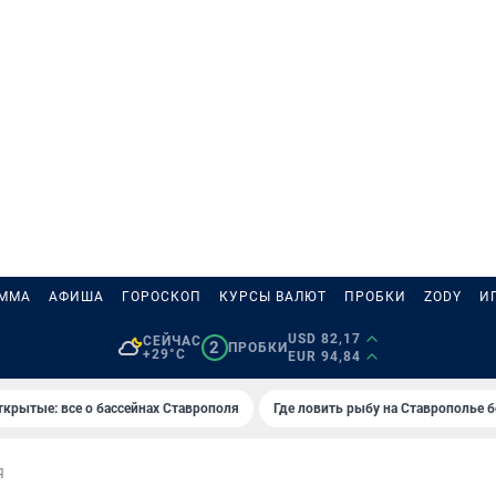
АММА
АФИША
ГОРОСКОП
КУРСЫ ВАЛЮТ
ПРОБКИ
ZODY
И
USD 82,17
СЕЙЧАС
2
ПРОБКИ
+29°C
EUR 94,84
ткрытые: все о бассейнах Ставрополя
Где ловить рыбу на Ставрополье 
Я