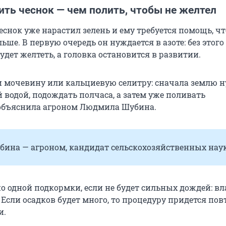
ть чеснок — чем полить, чтобы не желтел
еснок уже нарастил зелень и ему требуется помощь, ч
ьше. В первую очередь он нуждается в азоте: без этог
удет желтеть, а головка остановится в развитии.
 мочевину или кальциевую селитру: сначала землю 
 водой, подождать полчаса, а затем уже поливать
объяснила агроном Людмила Шубина.
ина — агроном, кандидат сельскохозяйственных наук
о одной подкормки, если не будет сильных дождей: вл
Если осадков будет много, то процедуру придется пов
и.