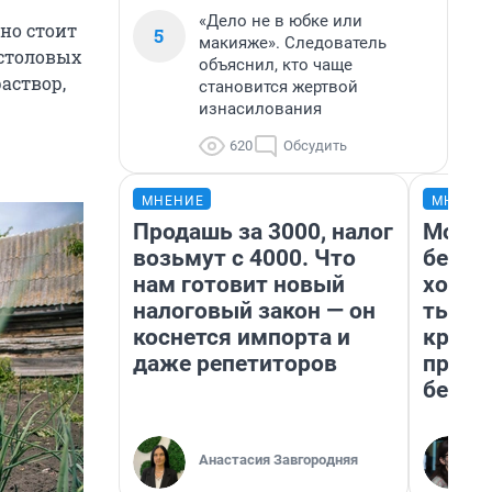
«Дело не в юбке или
но стоит
5
макияже». Следователь
 столовых
объяснил, кто чаще
аствор,
становится жертвой
изнасилования
620
Обсудить
МНЕНИЕ
МНЕНИ
Продашь за 3000, налог
Мой б
возьмут с 4000. Что
береж
нам готовит новый
хотел
налоговый закон — он
тысяч
коснется импорта и
креди
даже репетиторов
приех
безоп
Анастасия Завгородняя