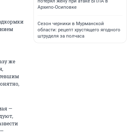
потерял жену при атаке БПЛА в
Архипо-Осиповке
подкормки
Сезон черники в Мурманской
ением
области: рецепт хрустящего ягодного
штруделя за полчаса
азу же
я,
лтевшим
понятно,
мая —
дуют,
азвести
 —