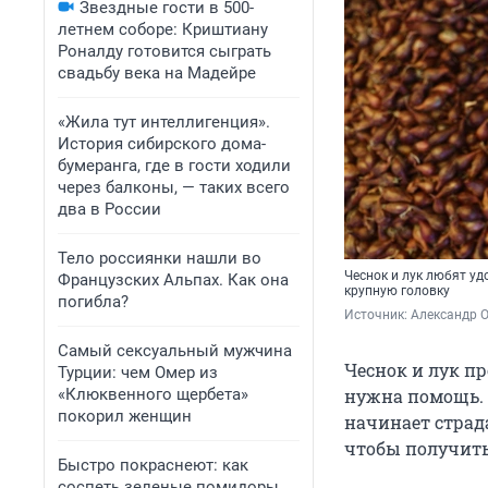
Звездные гости в 500-
летнем соборе: Криштиану
Роналду готовится сыграть
свадьбу века на Мадейре
«Жила тут интеллигенция».
История сибирского дома-
бумеранга, где в гости ходили
через балконы, — таких всего
два в России
Тело россиянки нашли во
Чеснок и лук любят уд
Французских Альпах. Как она
крупную головку
погибла?
Источник: 
Александр 
Самый сексуальный мужчина
Чеснок и лук п
Турции: чем Омер из
«Клюквенного щербета»
нужна помощь. О
покорил женщин
начинает страда
чтобы получить
Быстро покраснеют: как
соспеть зеленые помидоры