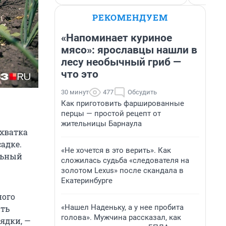
РЕКОМЕНДУЕМ
«Напоминает куриное
мясо»: ярославцы нашли в
лесу необычный гриб —
что это
30 минут
477
Обсудить
Как приготовить фаршированные
перцы — простой рецепт от
жительницы Барнаула
ехватка
адке.
«Не хочется в это верить». Как
ельный
сложилась судьба «следователя на
золотом Lexus» после скандала в
Екатеринбурге
ного
«Нашел Наденьку, а у нее пробита
ыть
голова». Мужчина рассказал, как
ядки, —