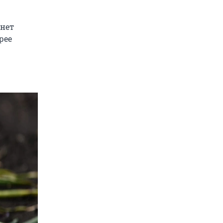
анет
рее