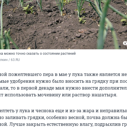
ока можно точно сказать о состоянии растений
кин / 63.RU
ой пожелтевшего пера в мае у лука также является н
имые удобрения нужно было вносить на грядку при пос
лали, то в первой декаде мая нужно внести дополнит
оит использовать мочевину или раствор нашатыря.
лтеть у лука и чеснока еще и из-за жара и неправиль
но заливать грядки, особенно весной, почва должна б
ой. Лучше закрыть естественную влагу, подрыхлив гр