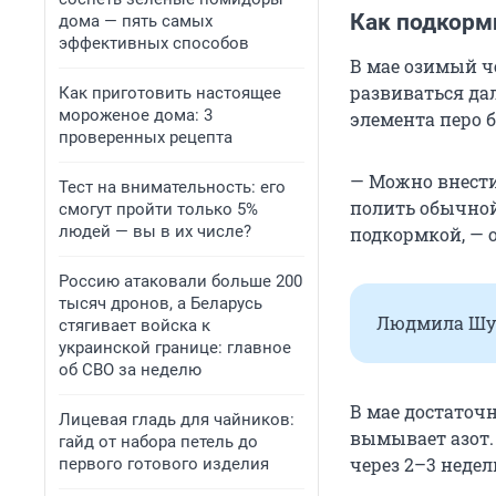
Как подкорми
дома — пять самых
эффективных способов
В мае озимый ч
развиваться дал
Как приготовить настоящее
мороженое дома: 3
элемента перо б
проверенных рецепта
— Можно внести
Тест на внимательность: его
полить обычной
смогут пройти только 5%
людей — вы в их числе?
подкормкой, — 
Россию атаковали больше 200
тысяч дронов, а Беларусь
Людмила Шуб
стягивает войска к
украинской границе: главное
об СВО за неделю
В мае достаточн
Лицевая гладь для чайников:
вымывает азот. 
гайд от набора петель до
через 2–3 недел
первого готового изделия