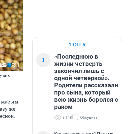
ТОП 5
«Последнюю в
1
жизни четверть
закончил лишь с
лучить
одной четверкой».
Родители рассказали
про сына, который
всю жизнь боролся с
 мае им
раком
азу же
еснок,
3 148
Обсудить