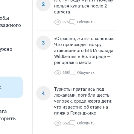
Кто тут воду мутит? Почему
2
нельзя купаться после 2
августа
тобы
976
Обсудить
о важного
«Страшно, жить-то хочется».
3
Что происходит вокруг
нужно
атакованного БПЛА склада
Wildberries в Волгограде —
репортаж с места
658
Обсудить
.
Туристы прятались под
4
лежаками, погибли шесть
человек, среди жертв дети:
что известно об атаке на
ага
пляж в Геленджике
торить
652
Обсудить