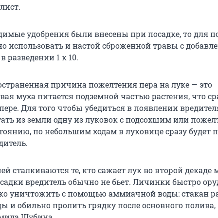
лист.
одимые удобрения были внесены при посадке, то для 
но использовать и настой сброженной травы с добавл
в разведении 1 к 10.
остраненная причина пожелтения пера на луке — это
вая муха питается подземной частью растения, что ср
пере. Для того чтобы убедиться в появлении вредител
тать из земли одну из луковок с подсохшим или поже
стоянию, по небольшим ходам в луковице сразу будет 
дитель.
ней сталкиваются те, кто сажает лук во второй декаде 
осадки вредитель обычно не бьет. Личинки быстро ору
гко уничтожить с помощью аммиачной воды: стакан р
ды и обильно пролить грядку после основного полива,
мила Шубина.