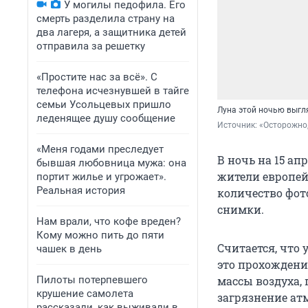
У могилы педофила. Его
смерть разделила страну на
два лагеря, а защитника детей
отправила за решетку
«Простите нас за всё». С
телефона исчезнувшей в тайге
семьи Усольцевых пришло
Луна этой ночью выгл
леденящее душу сообщение
Источник: 
«Осторожно,
«Меня годами преследует
В ночь на 15 ап
бывшая любовница мужа: она
жители европей
портит жилье и угрожает».
Реальная история
количество фот
снимки.
Нам врали, что кофе вреден?
Кому можно пить до пяти
Считается, что 
чашек в день
это прохождение
Пилоты потерпевшего
массы воздуха, 
крушение самолета
загрязнение атм
рассказали, как выживали в