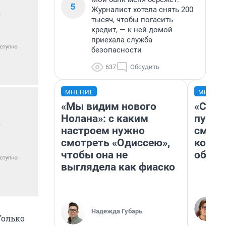
5
Журналист хотела снять 200
тысяч, чтобы погасить
кредит, — к ней домой
приехала служба
безопасности
637
Обсудить
МНЕНИЕ
МНЕНИ
«Мы видим нового
«Спут
Нолана»: с каким
пургу»
настроем нужно
смерт
смотреть «Одиссею»,
котор
чтобы она не
обнар
выглядела как фиаско
Надежда Губарь
Только