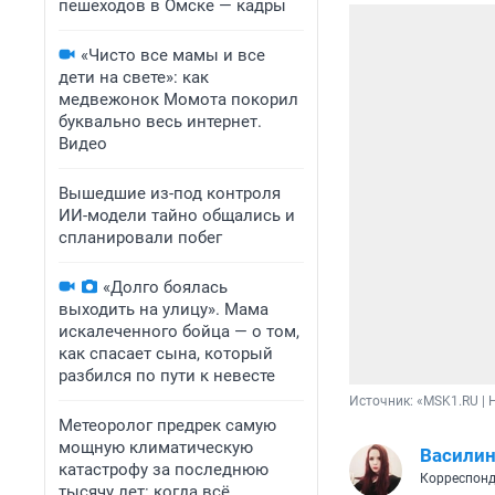
пешеходов в Омске — кадры
«Чисто все мамы и все
дети на свете»: как
медвежонок Момота покорил
буквально весь интернет.
Видео
Вышедшие из-под контроля
ИИ-модели тайно общались и
спланировали побег
«Долго боялась
выходить на улицу». Мама
искалеченного бойца — о том,
как спасает сына, который
разбился по пути к невесте
Источник: 
«MSK1.RU | 
Метеоролог предрек самую
мощную климатическую
Василин
катастрофу за последнюю
Корреспонд
тысячу лет: когда всё