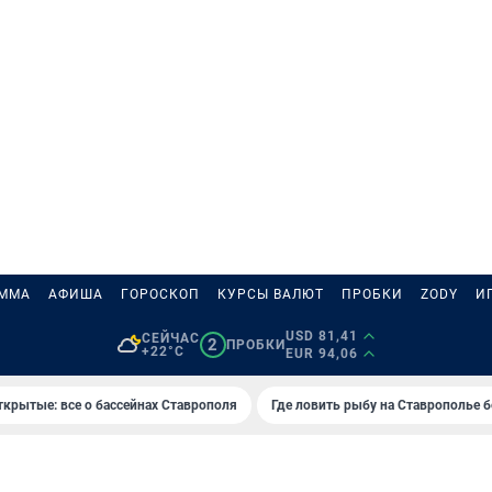
АММА
АФИША
ГОРОСКОП
КУРСЫ ВАЛЮТ
ПРОБКИ
ZODY
И
USD 81,41
СЕЙЧАС
2
ПРОБКИ
+22°C
EUR 94,06
ткрытые: все о бассейнах Ставрополя
Где ловить рыбу на Ставрополье 