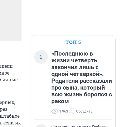
ТОП 5
«Последнюю в
1
жизни четверть
видели
закончил лишь с
мное
одной четверкой».
обычные
Родители рассказали
про сына, который
всю жизнь боролся с
раком
первых,
ерез
1 963
Обсудить
сштабное
, если их