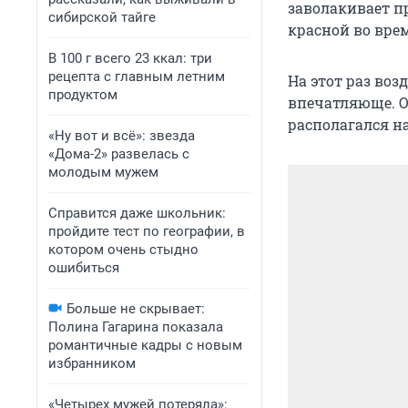
заволакивает п
сибирской тайге
красной во вре
В 100 г всего 23 ккал: три
рецепта с главным летним
На этот раз воз
продуктом
впечатляюще. Ос
располагался на
«Ну вот и всё»: звезда
«Дома-2» развелась с
молодым мужем
Справится даже школьник:
пройдите тест по географии, в
котором очень стыдно
ошибиться
Больше не скрывает:
Полина Гагарина показала
романтичные кадры с новым
избранником
«Четырех мужей потеряла»: