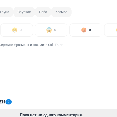
я луна
Спутник
Небо
Космос
0
0
0
ыделите фрагмент и нажмите Ctrl+Enter
ИИ
0
Пока нет ни одного комментария.