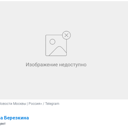
Новости Москвы | Россия» / Telegram
а Березкина
ент