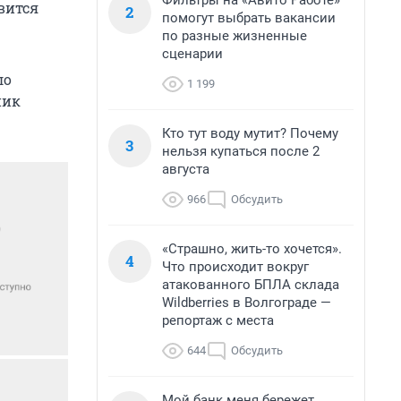
Фильтры на «Авито Работе»
вится
2
помогут выбрать вакансии
по разные жизненные
сценарии
ло
1 199
ник
Кто тут воду мутит? Почему
3
нельзя купаться после 2
августа
966
Обсудить
«Страшно, жить-то хочется».
4
Что происходит вокруг
атакованного БПЛА склада
Wildberries в Волгограде —
репортаж с места
644
Обсудить
Мой банк меня бережет.