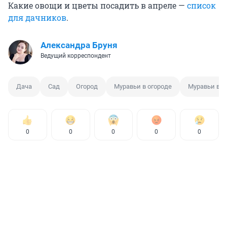
Какие овощи и цветы посадить в апреле —
список
для дачников
.
Александра Бруня
Ведущий корреспондент
Дача
Сад
Огород
Муравьи в огороде
Муравьи в т
0
0
0
0
0