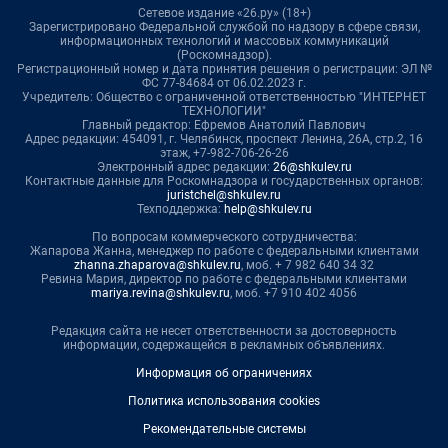
Сетевое издание «26.ру» (18+)
Зарегистрировано Федеральной службой по надзору в сфере связи,
информационных технологий и массовых коммуникаций
(Роскомнадзор).
Регистрационный номер и дата принятия решения о регистрации: ЭЛ №
ФС 77-84684 от 06.02.2023 г.
Учредитель: Общество с ограниченной ответственностью "ИНТЕРНЕТ
ТЕХНОЛОГИИ"
Главный редактор: Ефремов Анатолий Павлович
Адрес редакции: 454091, г. Челябинск, проспект Ленина, 26А, стр.2, 16
этаж, +7-982-706-26-26
Электронный адрес редакции:
26@shkulev.ru
Контактные данные для Роскомнадзора и государственных органов:
juristchel@shkulev.ru
Техподдержка:
help@shkulev.ru
По вопросам коммерческого сотрудничества:
Жапарова Жанна, менеджер по работе с федеральными клиентами
zhanna.zhaparova@shkulev.ru
, моб. + 7 982 640 34 32
Ревина Мария, директор по работе с федеральными клиентами
mariya.revina@shkulev.ru
, моб. +7 910 402 4056
Редакция сайта не несет ответственности за достоверность
информации, содержащейся в рекламных объявлениях.
Информация об ограничениях
Политика использования cookies
Рекомендательные системы