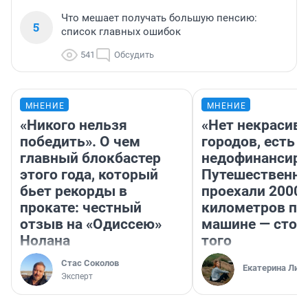
Что мешает получать большую пенсию:
5
список главных ошибок
541
Обсудить
МНЕНИЕ
МНЕНИЕ
«Никого нельзя
«Нет некрасив
победить». О чем
городов, есть
главный блокбастер
недофинансиро
этого года, который
Путешественн
бьет рекорды в
проехали 2000
прокате: честный
километров по 
отзыв на «Одиссею»
машине — стои
Нолана
того
Стас Соколов
Екатерина Лит
Эксперт