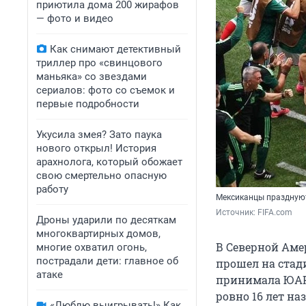
приютила дома 200 жирафов
— фото и видео
Как снимают детективный
триллер про «свинцового
маньяка» со звездами
сериалов: фото со съемок и
первые подробности
Укусила змея? Зато паука
нового открыл! История
арахнолога, который обожает
свою смертельно опасную
работу
Мексиканцы праздную
Источник: 
FIFA.com
Дроны ударили по десяткам
многоквартирных домов,
В Северной Аме
многие охватил огонь,
пострадали дети: главное об
прошел на стади
атаке
принимала ЮАР.
ровно 16 лет на
«Люблю выигрывать!» Как