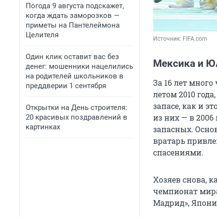
Погода 9 августа подскажет,
когда ждать заморозков —
приметы на Пантелеймона
Целителя
Источник: 
FIFA.com
Один клик оставит вас без
Мексика и Ю
денег: мошенники нацелились
на родителей школьников в
За 16 лет много
преддверии 1 сентября
летом 2010 года
запасе, как и э
Открытки на День строителя:
из них — в 2006
20 красивых поздравлений в
картинках
запасных. Основ
вратарь привле
спасениями.
Хозяев снова, ка
чемпионат мира
Мадрид», Япони