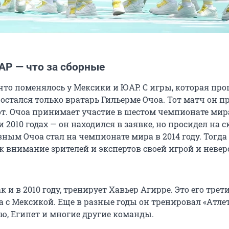
АР — что за сборные
 что поменялось у Мексики и ЮАР. С игры, которая пр
, остался только вратарь Гильерме Очоа. Тот матч он п
тот. Очоа принимает участие в шестом чемпионате мира
 и 2010 годах — он находился в заявке, но просидел на 
ным Очоа стал на чемпионате мира в 2014 году. Тогда
к внимание зрителей и экспертов своей игрой и нев
к и в 2010 году, тренирует Хавьер Агирре. Это его трет
 с Мексикой. Еще в разные годы он тренировал «Атле
ю, Египет и многие другие команды.