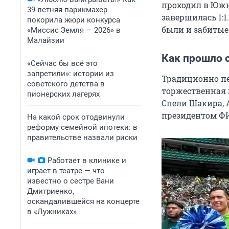
проходил в Южн
39-летняя парикмахер
завершилась 1:1
покорила жюри конкурса
были и забитые 
«Миссис Земля — 2026» в
Малайзии
Как прошло 
«Сейчас бы всё это
запретили»: истории из
Традиционно п
советского детства в
торжественная 
пионерских лагерях
Спели Шакира, 
президентом Ф
На какой срок отодвинули
реформу семейной ипотеки: в
правительстве назвали риски
Работает в клинике и
играет в театре — что
известно о сестре Вани
Дмитриенко,
оскандалившейся на концерте
в «Лужниках»