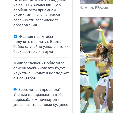
Почему так много скандалов
из-за ЕГЭ? Академик — об
Источник: 
FIFA.com
особенности приемной
кампании — 2026 и новой
реальности российского
образования
«Развел нас, чтобы
получить выплату». Вдова
бойца случайно узнала, что их
брак расторгли в суде
Минпросвещения обновило
список учебников: что будут
изучать в школах и колледжах
с 1 сентября
Вертолеты в прошлом?
Ученые возвращают в небо
дирижабли — почему они
уверены, что за ними будущее