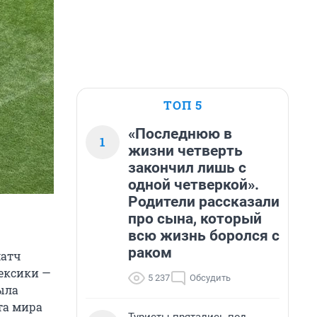
ТОП 5
«Последнюю в
1
жизни четверть
закончил лишь с
одной четверкой».
Родители рассказали
про сына, который
всю жизнь боролся с
раком
матч
Мексики —
5 237
Обсудить
ыла
ата мира