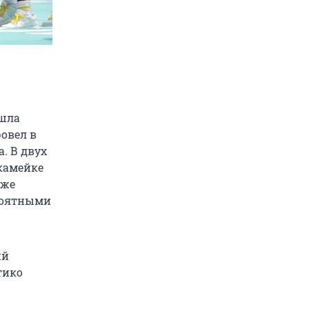
ошла
ровел в
. В двух
скамейке
 же
ероятными
ий
тико