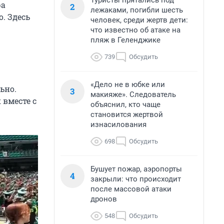
Туристы прятались под
ра
2
лежаками, погибли шесть
о. Здесь
человек, среди жертв дети:
что известно об атаке на
пляж в Геленджике
739
Обсудить
«Дело не в юбке или
ьно.
3
макияже». Следователь
 вместе с
объяснил, кто чаще
становится жертвой
изнасилования
698
Обсудить
Бушует пожар, аэропорты
4
закрыли: что происходит
после массовой атаки
дронов
548
Обсудить