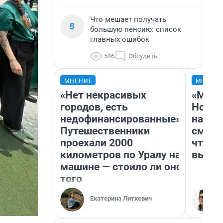
Что мешает получать
5
большую пенсию: список
главных ошибок
546
Обсудить
МНЕНИЕ
МНЕНИ
«Нет некрасивых
«Мы в
городов, есть
Нолан
недофинансированные».
настр
Путешественники
смотр
проехали 2000
чтобы
километров по Уралу на
выгля
машине — стоило ли оно
того
Екатерина Литкевич