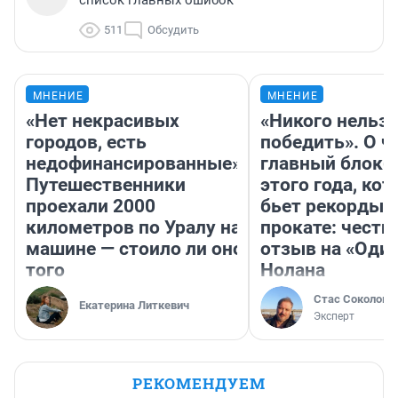
511
Обсудить
МНЕНИЕ
МНЕНИЕ
«Нет некрасивых
«Никого нельз
городов, есть
победить». О ч
недофинансированные».
главный блокб
Путешественники
этого года, ко
проехали 2000
бьет рекорды 
километров по Уралу на
прокате: честн
машине — стоило ли оно
отзыв на «Оди
того
Нолана
Стас Соколов
Екатерина Литкевич
Эксперт
РЕКОМЕНДУЕМ