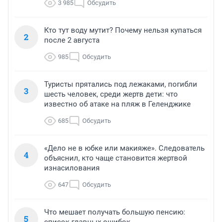
3 985
Обсудить
Кто тут воду мутит? Почему нельзя купаться
2
после 2 августа
985
Обсудить
Туристы прятались под лежаками, погибли
3
шесть человек, среди жертв дети: что
известно об атаке на пляж в Геленджике
685
Обсудить
«Дело не в юбке или макияже». Следователь
4
объяснил, кто чаще становится жертвой
изнасилования
647
Обсудить
Что мешает получать большую пенсию:
5
список главных ошибок