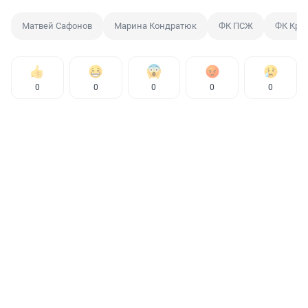
Матвей Сафонов
Марина Кондратюк
ФК ПСЖ
ФК Кра
0
0
0
0
0