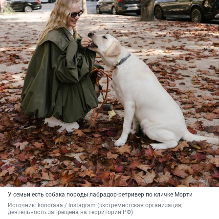
У семьи есть собака
породы лабрадор-ретривер по кличке Морти
Источник: 
kondraaa / Instagram (экстремистская организация, 
деятельность запрещена на территории РФ)