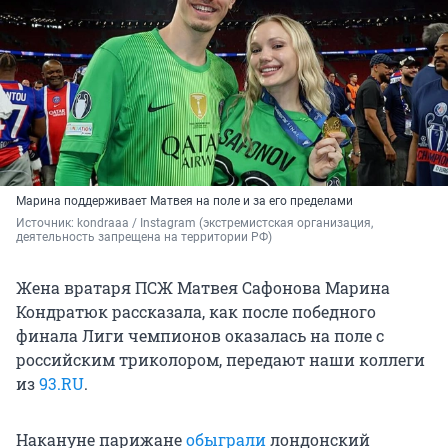
Марина поддерживает Матвея на поле и за его пределами
Источник: 
kondraaa / Instagram (экстремистская организация, 
деятельность запрещена на территории РФ)
Жена вратаря ПСЖ Матвея Сафонова Марина
Кондратюк рассказала, как после победного
финала Лиги чемпионов оказалась на поле с
российским триколором, передают наши коллеги
из
93.RU
.
Накануне парижане
обыграли
лондонский