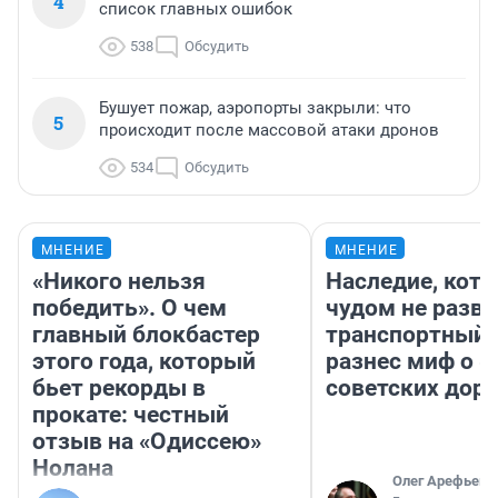
4
список главных ошибок
538
Обсудить
Бушует пожар, аэропорты закрыли: что
5
происходит после массовой атаки дронов
534
Обсудить
МНЕНИЕ
МНЕНИЕ
«Никого нельзя
Наследие, кото
победить». О чем
чудом не разва
главный блокбастер
транспортный 
этого года, который
разнес миф о 
бьет рекорды в
советских доро
прокате: честный
отзыв на «Одиссею»
Нолана
Олег Арефьев