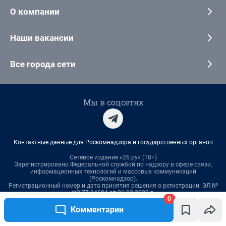
О компании
Наши вакансии
Все города сети
Мы в соцсетях
Контактные данные для Роскомнадзора и государственных органов
Сетевое издание «26.ру» (18+)
Зарегистрировано Федеральной службой по надзору в сфере связи,
информационных технологий и массовых коммуникаций
(Роскомнадзор).
Регистрационный номер и дата принятия решения о регистрации: ЭЛ №
ФС 77-84684 от 06.02.2023 г.
0
Учредитель: Общество с ограниченной ответственностью "ИНТЕРНЕТ
ТЕХНОЛОГИИ"
Комментарии
Главный редактор: Ефремов Анатолий Павлович
Адрес редакции: 454091, г. Челябинск, проспект Ленина, 26А, стр.2, 16