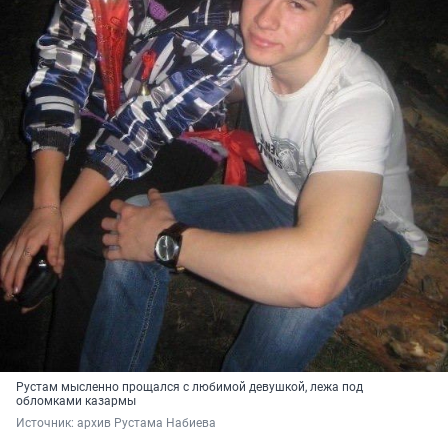
Рустам мысленно прощался с любимой девушкой, лежа под
обломками казармы
Источник: 
архив Рустама Набиева