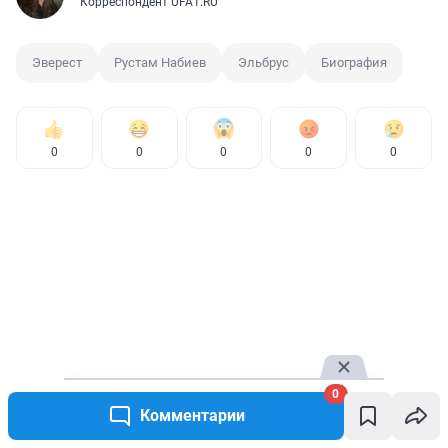
Корреспондент UFA1.RU
Эверест
Рустам Набиев
Эльбрус
Биография
0
0
0
0
0
0
Комментарии