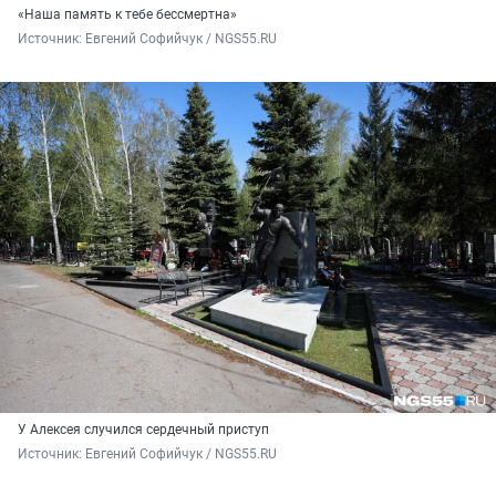
«Наша память к тебе бессмертна»
Источник: 
Евгений Софийчук / NGS55.RU
У Алексея случился сердечный приступ
Источник: 
Евгений Софийчук / NGS55.RU