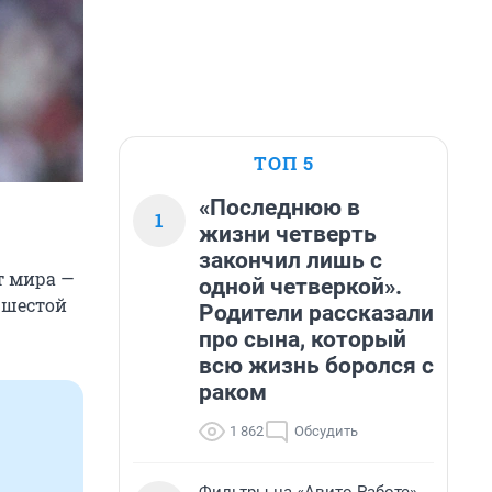
ТОП 5
«Последнюю в
1
жизни четверть
закончил лишь с
т мира —
одной четверкой».
 шестой
Родители рассказали
про сына, который
всю жизнь боролся с
раком
1 862
Обсудить