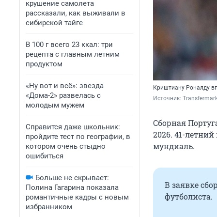
крушение самолета
рассказали, как выживали в
сибирской тайге
В 100 г всего 23 ккал: три
рецепта с главным летним
продуктом
«Ну вот и всё»: звезда
Криштиану Роналду вп
«Дома-2» развелась с
Источник: 
Transfermar
молодым мужем
Сборная Португ
Справится даже школьник:
2026. 41-летни
пройдите тест по географии, в
мундиаль.
котором очень стыдно
ошибиться
Больше не скрывает:
В заявке сбо
Полина Гагарина показала
футболиста.
романтичные кадры с новым
избранником