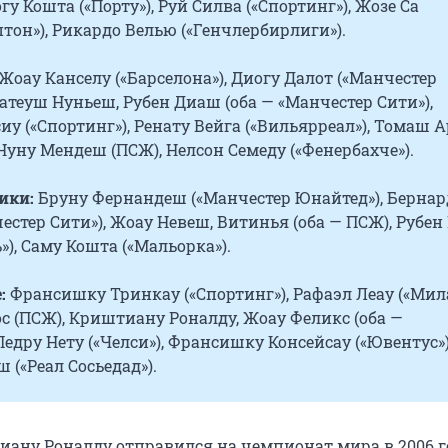
гу Кошта («Порту»), Руй Силва («Спортинг»), Жозе Са
тон»), Рикардо Велью («Генчлербирлиги»).
Жоау Канселу («Барселона»), Диогу Далот («Манчестер
атеуш Нуньеш, Рубен Диаш (оба — «Манчестер Сити»),
иу («Спортинг»), Ренату Вейга («Вильярреал»), Томаш 
 Нуну Мендеш (ПСЖ), Нелсон Семеду («Фенербахче»).
ики:
Бруну Фернандеш («Манчестер Юнайтед»), Бернар
естер Сити»), Жоау Невеш, Витинья (оба — ПСЖ), Рубен
»), Саму Кошта («Мальорка»).
:
Франсишку Тринкау («Спортинг»), Рафаэл Леау («Мила
с (ПСЖ), Криштиану Роналду, Жоау Феликс (оба —
 Педру Нету («Челси»), Франсишку Консейсау («Ювентус»)
 («Реал Сосьедад»).
ану Роналду отправился на чемпионат мира в 2006 г