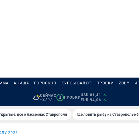
АММА
АФИША
ГОРОСКОП
КУРСЫ ВАЛЮТ
ПРОБКИ
ZODY
И
USD 81,41
СЕЙЧАС
3
ПРОБКИ
+27°C
EUR 94,06
ткрытые: все о бассейнах Ставрополя
Где ловить рыбу на Ставрополье 
ОЛУ-2026