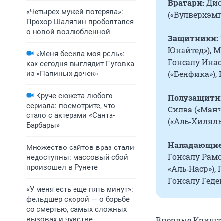
Вратари:
Дио
«Четырех мужей потеряла»:
(«Вулверхэмп
Прохор Шаляпин проболтался
о новой возлюбленной
Защитники:
Юнайтед»), М
«Меня бесила моя роль»:
Гонсалу Инас
как сегодня выглядит Пуговка
(«Бенфика»),
из «Папиных дочек»
Круче сюжета любого
Полузащитн
сериала: посмотрите, что
Силва («Манч
стало с актерами «Санта-
(«Аль‑Хиляль
Барбары»
Нападающие
Множество сайтов враз стали
Гонсалу Рамо
недоступны: массовый сбой
произошел в Рунете
«Аль‑Наср»),
Гонсалу Гедеш
«У меня есть еще пять минут»:
фельдшер скорой — о борьбе
со смертью, самых сложных
вызовах и чувстве
Впервые Кришти