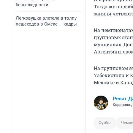
безысходности
Тогда же он до
заняли четверто
Легковушка влетела в толпу
пешеходов в Омске — кадры
На чемпионатах
групповых этап
мундиалях. Дог
Аргентины свою
На групповом э
Узбекистана и 
Мексике и Кана
Ренат Д
Корреспонд
Футбол
Чемпи