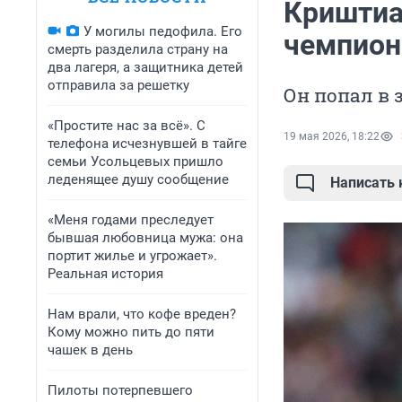
Криштиа
У могилы педофила. Его
чемпион
смерть разделила страну на
два лагеря, а защитника детей
отправила за решетку
Он попал в 
«Простите нас за всё». С
19 мая 2026, 18:22
телефона исчезнувшей в тайге
семьи Усольцевых пришло
леденящее душу сообщение
Написать
«Меня годами преследует
бывшая любовница мужа: она
портит жилье и угрожает».
Реальная история
Нам врали, что кофе вреден?
Кому можно пить до пяти
чашек в день
Пилоты потерпевшего