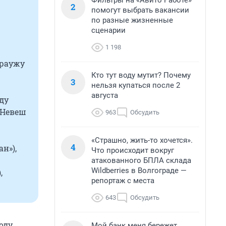
Фильтры на «Авито Работе»
2
помогут выбрать вакансии
по разные жизненные
сценарии
1 198
Араужу
Кто тут воду мутит? Почему
3
нельзя купаться после 2
августа
ду
 Невеш
963
Обсудить
«Страшно, жить-то хочется».
4
н»),
Что происходит вокруг
атакованного БПЛА склада
Wildberries в Волгограде —
,
репортаж с места
643
Обсудить
оду.
Мой банк меня бережет.