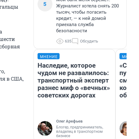
5
Журналист хотела снять 200
угальцы
тысяч, чтобы погасить
кредит, — к ней домой
приехала служба
безопасности
а
 шести
635
Обсудить
 сборная
МНЕНИЕ
МНЕНИ
Наследие, которое
«Спут
о,
чудом не развалилось:
пургу»
ля в США,
транспортный эксперт
смерт
разнес миф о «вечных»
котор
советских дорогах
обнар
Олег Арефьев
Блогер, предприниматель,
владелец в транспортном
бизнесе