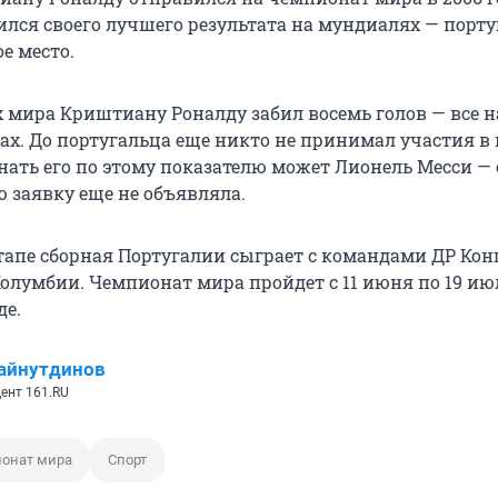
бился своего лучшего результата на мундиалях — порт
е место.
 мира Криштиану Роналду забил восемь голов — все н
ах. До португальца еще никто не принимал участия в
нать его по этому показателю может Лионель Месси —
 заявку еще не объявляла.
тапе сборная Португалии сыграет с командами ДР Конг
Колумбии. Чемпионат мира пройдет c 11 июня по 19 ию
де.
айнутдинов
ент 161.RU
онат мира
Спорт