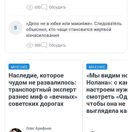
630
Обсудить
«Дело не в юбке или макияже». Следователь
5
объяснил, кто чаще становится жертвой
изнасилования
598
Обсудить
МНЕНИЕ
МНЕНИЕ
Наследие, которое
«Мы видим нов
чудом не развалилось:
Нолана»: с как
транспортный эксперт
настроем нужн
разнес миф о «вечных»
смотреть «Оди
советских дорогах
чтобы она не
выглядела как
Олег Арефьев