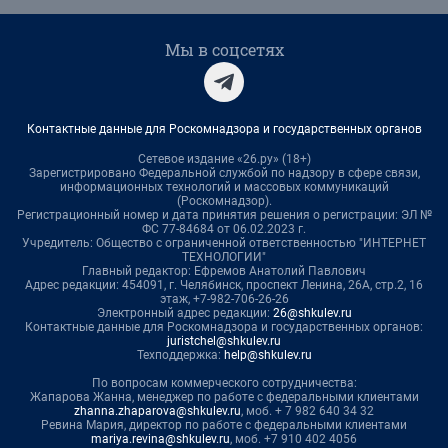
Мы в соцсетях
Контактные данные для Роскомнадзора и государственных органов
Сетевое издание «26.ру» (18+)
Зарегистрировано Федеральной службой по надзору в сфере связи,
информационных технологий и массовых коммуникаций
(Роскомнадзор).
Регистрационный номер и дата принятия решения о регистрации: ЭЛ №
ФС 77-84684 от 06.02.2023 г.
Учредитель: Общество с ограниченной ответственностью "ИНТЕРНЕТ
ТЕХНОЛОГИИ"
Главный редактор: Ефремов Анатолий Павлович
Адрес редакции: 454091, г. Челябинск, проспект Ленина, 26А, стр.2, 16
этаж, +7-982-706-26-26
Электронный адрес редакции:
26@shkulev.ru
Контактные данные для Роскомнадзора и государственных органов:
juristchel@shkulev.ru
Техподдержка:
help@shkulev.ru
По вопросам коммерческого сотрудничества:
Жапарова Жанна, менеджер по работе с федеральными клиентами
zhanna.zhaparova@shkulev.ru
, моб. + 7 982 640 34 32
Ревина Мария, директор по работе с федеральными клиентами
mariya.revina@shkulev.ru
, моб. +7 910 402 4056