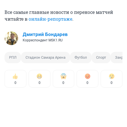
Все самые главные новости о переносе матчей
читайте в
онлайн-репортаже
.
Дмитрий Бондарев
Корреспондент MSK1.RU
РПЛ
Стадион Самара Арена
Футбол
Спорт
Закрыт
0
0
0
0
0