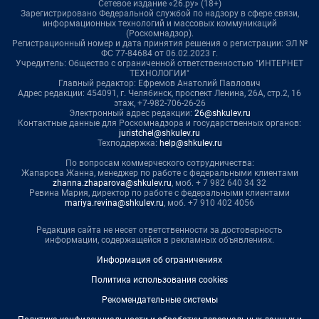
Сетевое издание «26.ру» (18+)
Зарегистрировано Федеральной службой по надзору в сфере связи,
информационных технологий и массовых коммуникаций
(Роскомнадзор).
Регистрационный номер и дата принятия решения о регистрации: ЭЛ №
ФС 77-84684 от 06.02.2023 г.
Учредитель: Общество с ограниченной ответственностью "ИНТЕРНЕТ
ТЕХНОЛОГИИ"
Главный редактор: Ефремов Анатолий Павлович
Адрес редакции: 454091, г. Челябинск, проспект Ленина, 26А, стр.2, 16
этаж, +7-982-706-26-26
Электронный адрес редакции:
26@shkulev.ru
Контактные данные для Роскомнадзора и государственных органов:
juristchel@shkulev.ru
Техподдержка:
help@shkulev.ru
По вопросам коммерческого сотрудничества:
Жапарова Жанна, менеджер по работе с федеральными клиентами
zhanna.zhaparova@shkulev.ru
, моб. + 7 982 640 34 32
Ревина Мария, директор по работе с федеральными клиентами
mariya.revina@shkulev.ru
, моб. +7 910 402 4056
Редакция сайта не несет ответственности за достоверность
информации, содержащейся в рекламных объявлениях.
Информация об ограничениях
Политика использования cookies
Рекомендательные системы