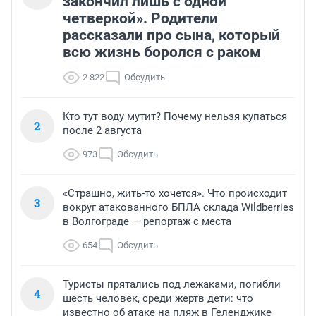
закончил лишь с одной
четверкой». Родители
рассказали про сына, который
всю жизнь боролся с раком
2 822
Обсудить
Кто тут воду мутит? Почему нельзя купаться
2
после 2 августа
973
Обсудить
«Страшно, жить-то хочется». Что происходит
3
вокруг атакованного БПЛА склада Wildberries
в Волгограде — репортаж с места
654
Обсудить
Туристы прятались под лежаками, погибли
4
шесть человек, среди жертв дети: что
известно об атаке на пляж в Геленджике