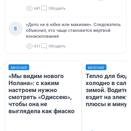
641
Обсудить
«Дело не в юбке или макияже». Следователь
5
объяснил, кто чаще становится жертвой
изнасилования
611
Обсудить
МНЕНИЕ
МНЕНИЕ
«Мы видим нового
Тепло для бюд
Нолана»: с каким
холодно в сало
настроем нужно
зимой. Водител
смотреть «Одиссею»,
ездит на элект
чтобы она не
плюсы и мину
выглядела как фиаско