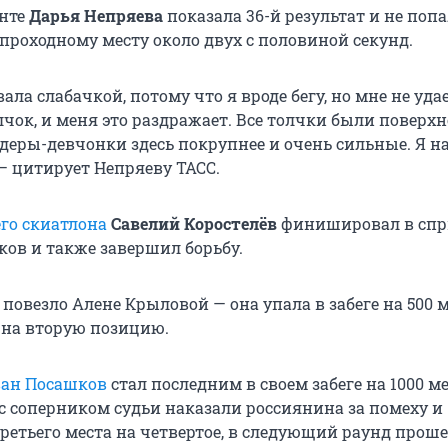
нте
Дарья Непряева
показала 36-й результат и не попа
 проходному месту около двух с половиной секунд.
вала слабачкой, потому что я вроде бегу, но мне не уда
чок, и меня это раздражает. Все толчки были поверхн
деры-девчонки здесь покрупнее и очень сильные. Я на
 — цитирует Непряеву ТАСС.
го скиатлона
Савелий Коростелёв
финишировал в спри
ков и также завершил борьбу.
 повезло Алене Крыловой — она упала в забеге на 500 м
на вторую позицию.
ван Посашков
стал последним в своем забеге на 1000 ме
 с соперником судьи наказали россиянина за помеху и
третьего места на четвертое, в следующий раунд прош