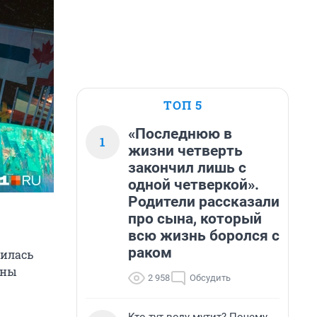
ТОП 5
«Последнюю в
1
жизни четверть
закончил лишь с
одной четверкой».
Родители рассказали
про сына, который
всю жизнь боролся с
раком
жилась
аны
2 958
Обсудить