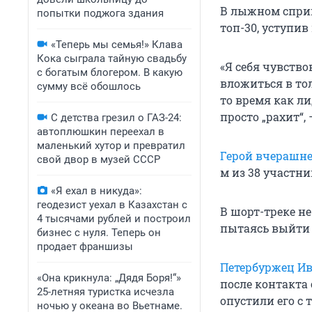
В лыжном спри
попытки поджога здания
топ-30, уступив
«Теперь мы семья!» Клава
Кока сыграла тайную свадьбу
«Я себя чувство
с богатым блогером. В какую
вложиться в тол
сумму всё обошлось
то время как ли
просто „рахит“,
С детства грезил о ГАЗ-24:
автоплюшкин переехал в
маленький хутор и превратил
Герой вчерашне
свой двор в музей СССР
м из 38 участни
«Я ехал в никуда»:
геодезист уехал в Казахстан с
В шорт-треке не
4 тысячами рублей и построил
пытаясь выйти 
бизнес с нуля. Теперь он
продает франшизы
Петербуржец И
«Она крикнула: „Дядя Боря!“»
после контакта
25-летняя туристка исчезла
опустили его с 
ночью у океана во Вьетнаме.