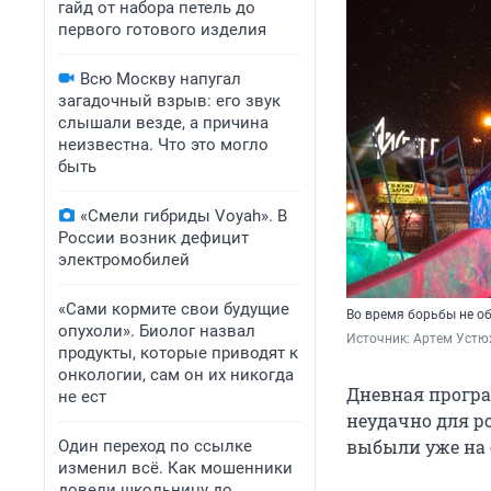
гайд от набора петель до
первого готового изделия
Всю Москву напугал
загадочный взрыв: его звук
слышали везде, а причина
неизвестна. Что это могло
быть
«Смели гибриды Voyah». В
России возник дефицит
электромобилей
«Сами кормите свои будущие
Во время борьбы не о
опухоли». Биолог назвал
Источник: 
Артем Устю
продукты, которые приводят к
онкологии, сам он их никогда
Дневная програ
не ест
неудачно для р
выбыли уже на
Один переход по ссылке
изменил всё. Как мошенники
довели школьницу до