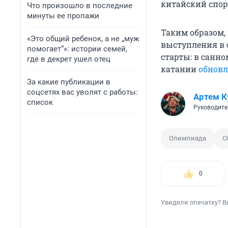
китайский спор
Что произошло в последние
минуты ее пропажи
Таким образом,
«Это общий ребенок, а не „муж
выступления в 
помогает“»: истории семей,
старты: в санно
где в декрет ушел отец
катании
обнов
За какие публикации в
соцсетях вас уволят с работы:
Артем К
список
Руководите
Олимпиада
С
0
Увидели опечатку? В