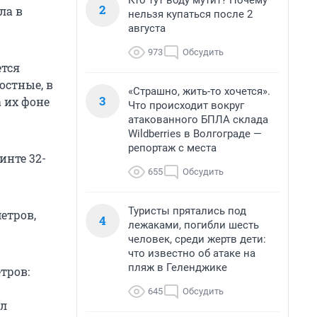
Кто тут воду мутит? Почему
2
ла в
нельзя купаться после 2
августа
973
Обсудить
ется
остные, в
«Страшно, жить-то хочется».
3
 их фоне
Что происходит вокруг
атакованного БПЛА склада
Wildberries в Волгограде —
репортаж с места
нте 32-
655
Обсудить
Туристы прятались под
етров,
4
лежаками, погибли шесть
человек, среди жертв дети:
что известно об атаке на
пляж в Геленджике
тров:
645
Обсудить
ел