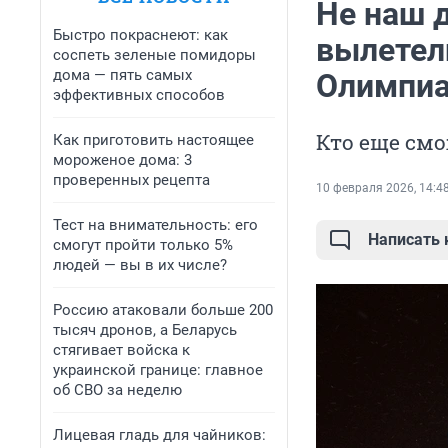
Не наш 
Быстро покраснеют: как
вылетел
соспеть зеленые помидоры
дома — пять самых
Олимпиа
эффективных способов
Кто еще смо
Как приготовить настоящее
мороженое дома: 3
проверенных рецепта
10 февраля 2026, 14:4
Тест на внимательность: его
Написать
смогут пройти только 5%
людей — вы в их числе?
Россию атаковали больше 200
тысяч дронов, а Беларусь
стягивает войска к
украинской границе: главное
об СВО за неделю
Лицевая гладь для чайников: