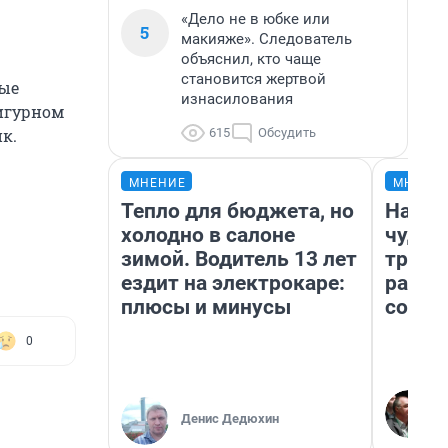
«Дело не в юбке или
5
макияже». Следователь
объяснил, кто чаще
становится жертвой
вые
изнасилования
фигурном
615
Обсудить
к.
МНЕНИЕ
МНЕНИ
Тепло для бюджета, но
Насле
холодно в салоне
чудом
зимой. Водитель 13 лет
транс
ездит на электрокаре:
разне
плюсы и минусы
совет
0
Денис Дедюхин