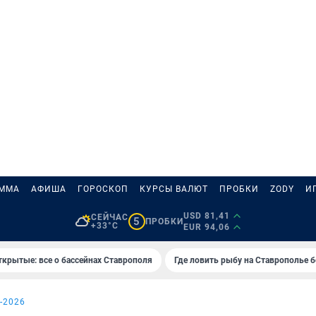
АММА
АФИША
ГОРОСКОП
КУРСЫ ВАЛЮТ
ПРОБКИ
ZODY
И
USD 81,41
СЕЙЧАС
5
ПРОБКИ
+33°C
EUR 94,06
ткрытые: все о бассейнах Ставрополя
Где ловить рыбу на Ставрополье 
-2026