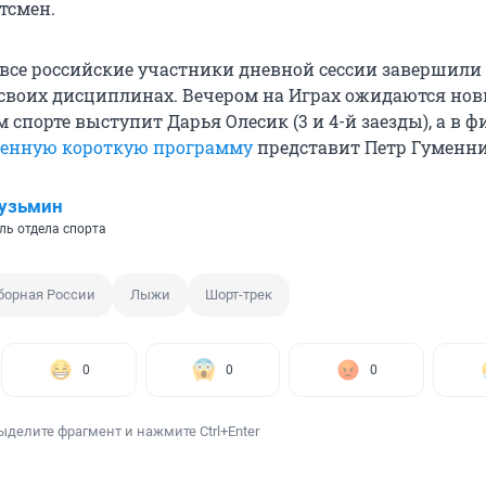
тсмен.
 все российские участники дневной сессии завершили
своих дисциплинах. Вечером на Играх ожидаются но
м спорте выступит Дарья Олесик (3 и 4-й заезды), а в 
ленную короткую программу
представит Петр Гуменни
узьмин
ль отдела спорта
борная России
Лыжи
Шорт-трек
0
0
0
ыделите фрагмент и нажмите Ctrl+Enter