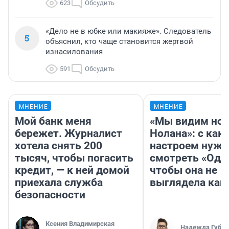
623
Обсудить
«Дело не в юбке или макияже». Следователь
5
объяснил, кто чаще становится жертвой
изнасилования
591
Обсудить
МНЕНИЕ
МНЕНИЕ
Мой банк меня
«Мы видим нов
бережет. Журналист
Нолана»: с как
хотела снять 200
настроем нужн
тысяч, чтобы погасить
смотреть «Оди
кредит, — к ней домой
чтобы она не
приехала служба
выглядела как
безопасности
Ксения Владимирская
Надежда Губар