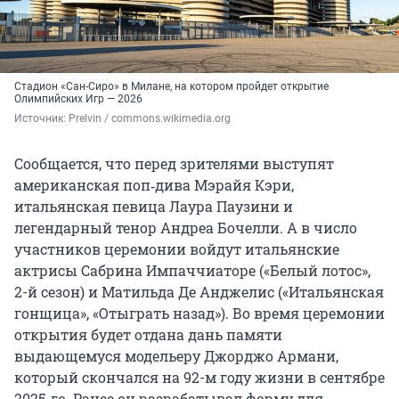
Стадион «Сан-Сиро» в Милане, на котором пройдет открытие
Олимпийских Игр — 2026
Источник: 
Prelvin / commons.wikimedia.org
Сообщается, что перед зрителями выступят
американская поп‑дива Мэрайя Кэри,
итальянская певица Лаура Паузини и
легендарный тенор Андреа Бочелли. А в число
участников церемонии войдут итальянские
актрисы Сабрина Импаччиаторе («Белый лотос»,
2-й сезон) и Матильда Де Анджелис («Итальянская
гонщица», «Отыграть назад»). Во время церемонии
открытия будет отдана дань памяти
выдающемуся модельеру Джорджо Армани,
который скончался на 92-м году жизни в сентябре
2025-го. Ранее он разрабатывал форму для