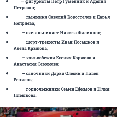
· —
фигуристы Петр Гуменник и Аделия
Петросян;
·
— лыжники Савелий Коростелев и Дарья
Непряева;
·
— ски-альпинист Никита Филиппов;
·
— шорт-трекисты Иван Посашков и
Алена Крылова;
·
— конькобежки Ксения Коржова и
Анастасия Семенова;
·
— саночники Дарья Олесик и Павел
Репилов;
·
— горнолыжники Семен Ефимов и Юлия
Плешкова.