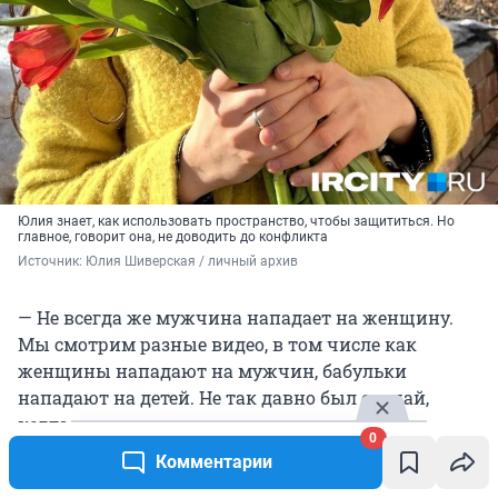
Юлия знает, как использовать пространство, чтобы защититься. Но
главное, говорит она, не доводить до конфликта
Источник: 
Юлия Шиверская / личный архив
— Не всегда же мужчина нападает на женщину.
Мы смотрим разные видео, в том числе как
женщины нападают на мужчин, бабульки
нападают на детей. Не так давно был случай,
когда женщина почти до полусмерти избила
0
водителя троллейбуса, тоже женщину. Разбираем
Комментарии
школьные драки, буллинг, потому что