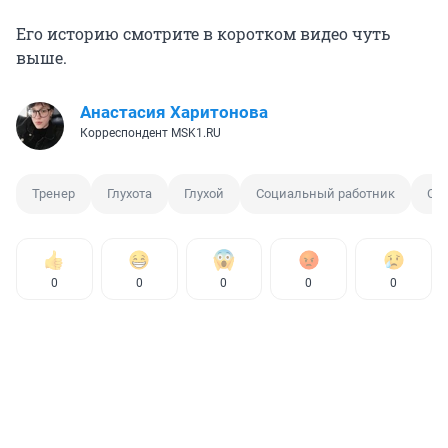
Его историю смотрите в коротком видео чуть
выше.
Анастасия Харитонова
Корреспондент MSK1.RU
Тренер
Глухота
Глухой
Социальный работник
Со
0
0
0
0
0