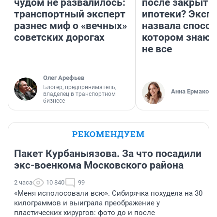
чудом не развалилось:
после закрыти
транспортный эксперт
ипотеки? Эксп
разнес миф о «вечных»
назвала способ
советских дорогах
котором знают
не все
Олег Арефьев
Блогер, предприниматель,
Анна Ермакова
владелец в транспортном
бизнесе
РЕКОМЕНДУЕМ
Пакет Курбаныязова. За что посадили
экс-военкома Московского района
2 часа
10 840
99
«Меня исполосовали всю». Сибирячка похудела на 30
килограммов и выиграла преображение у
пластических хирургов: фото до и после