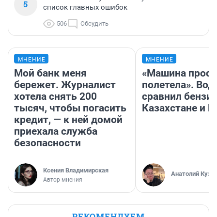
5
список главных ошибок
506
Обсудить
МНЕНИЕ
МНЕНИЕ
Мой банк меня
«Машина прост
бережет. Журналист
полетела». Вод
хотела снять 200
сравнил бензин
тысяч, чтобы погасить
Казахстане и Р
кредит, — к ней домой
приехала служба
безопасности
Ксения Владимирская
Анатолий Кузн
Автор мнения
РЕКОМЕНДУЕМ