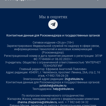
Мы в соцсетях
Контактные данные для Роскомнадзора и государственных органов
Сетевое издание «26.ру» (18+)
Зарегистрировано Федеральной службой по надзору в сфере связи,
информационных технологий и массовых коммуникаций
(Роскомнадзор).
Регистрационный номер и дата принятия решения о регистрации: ЭЛ №
ФС 77-84684 от 06.02.2023 г.
Учредитель: Общество с ограниченной ответственностью "ИНТЕРНЕТ
ТЕХНОЛОГИИ"
Главный редактор: Ефремов Анатолий Павлович
Адрес редакции: 454091, г. Челябинск, проспект Ленина, 26А, стр.2, 16
этаж, +7-982-706-26-26
Электронный адрес редакции:
26@shkulev.ru
Контактные данные для Роскомнадзора и государственных органов:
juristchel@shkulev.ru
Техподдержка:
help@shkulev.ru
По вопросам коммерческого сотрудничества:
Жапарова Жанна, менеджер по работе с федеральными клиентами
zhanna.zhaparova@shkulev.ru
, моб. + 7 982 640 34 32
Ревина Мария, директор по работе с федеральными клиентами