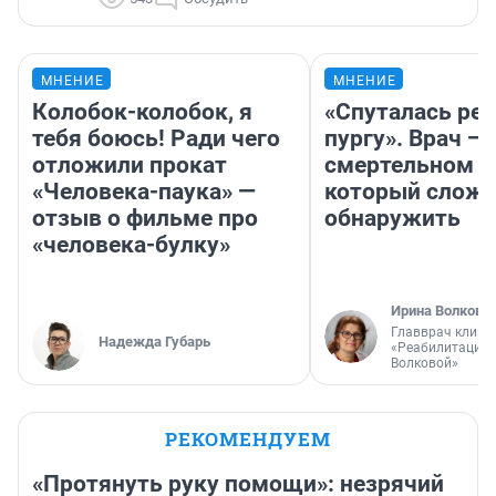
МНЕНИЕ
МНЕНИЕ
Колобок-колобок, я
«Спуталась реч
тебя боюсь! Ради чего
пургу». Врач — 
отложили прокат
смертельном д
«Человека-паука» —
который слож
отзыв о фильме про
обнаружить
«человека-булку»
Ирина Волкова
Главврач клини
Надежда Губарь
«Реабилитация 
Волковой»
РЕКОМЕНДУЕМ
«Протянуть руку помощи»: незрячий