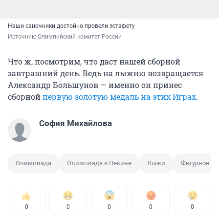
Наши саночники достойно провели эстафету
Источник: 
Олимпийский комитет России
Что ж, посмотрим, что даст нашей сборной
завтрашний день. Ведь на лыжню возвращается
Александр Большунов — именно он принес
сборной
первую золотую медаль на этих Играх
.
София Михайлова
Олимпиада
Олимпиада в Пекине
Лыжи
Фигурное ка
0
0
0
0
0