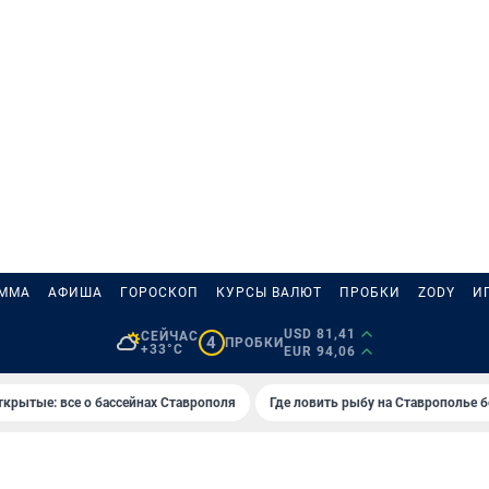
АММА
АФИША
ГОРОСКОП
КУРСЫ ВАЛЮТ
ПРОБКИ
ZODY
И
USD 81,41
СЕЙЧАС
4
ПРОБКИ
+33°C
EUR 94,06
ткрытые: все о бассейнах Ставрополя
Где ловить рыбу на Ставрополье 