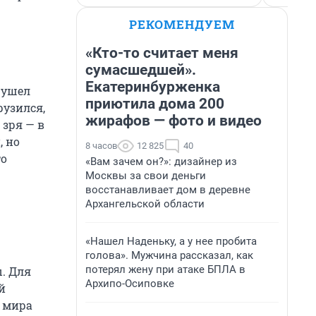
РЕКОМЕНДУЕМ
«Кто-то считает меня
сумасшедшей».
Екатеринбурженка
 ушел
приютила дома 200
рузился,
жирафов — фото и видео
 зря — в
, но
8 часов
12 825
40
то
«Вам зачем он?»: дизайнер из
Москвы за свои деньги
восстанавливает дом в деревне
Архангельской области
«Нашел Наденьку, а у нее пробита
голова». Мужчина рассказал, как
потерял жену при атаке БПЛА в
. Для
Архипо-Осиповке
й
т мира