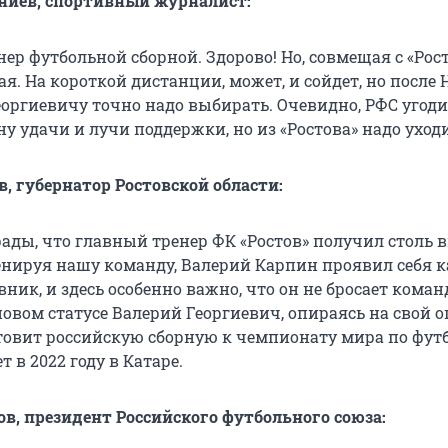
ниев, спортивный журналист:
ер футбольной сборной. Здорово! Но, совмещая с «Рос
я. На короткой дистанции, может, и сойдет, но после 
еоргиевичу точно надо выбирать. Очевидно, РФС угоди
у удачи и лучи поддержки, но из «Ростова» надо уход
в, губернатор Ростовской области:
рады, что главный тренер ФК «Ростов» получил столь 
енируя нашу команду, Валерий Карпин проявил себя к
ик, и здесь особенно важно, что он не бросает коман
новом статусе Валерий Георгиевич, опираясь на свой о
товит российскую сборную к чемпионату мира по футб
 в 2022 году в Катаре.
в, президент Российского футбольного союза: