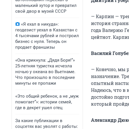
Дмитрий Губер
маленький хутор и превратил
свой двор в музей СССР
— Карпин — трен
история странна
«Я ехал в никуда»:
года Валерию Г
геодезист уехал в Казахстан с
4 тысячами рублей и построил
цейтнот. Карпин
бизнес с нуля. Теперь он
продает франшизы
Василий Голубе
«Она крикнула: „Дядя Боря!“»
25-летняя туристка исчезла
— Конечно, мы 
ночью у океана во Вьетнаме.
назначение. Тр
Что произошло в последние
опытный наставн
минуты ее пропажи
Надеюсь, что в 
«Это общий ребенок, а не „муж
достойно подго
помогает“»: истории семей,
который пройдет
где в декрет ушел отец
Александр Дюко
За какие публикации в
соцсетях вас уволят с работы: