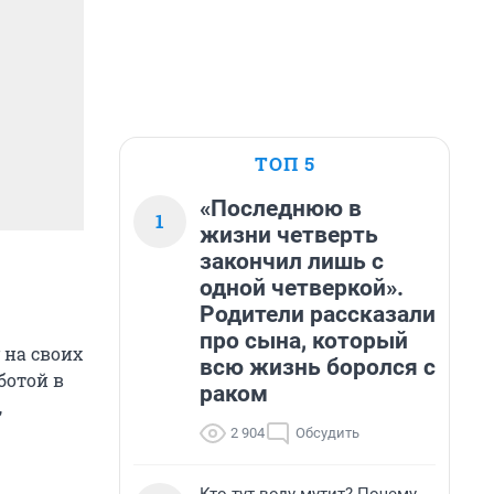
ТОП 5
«Последнюю в
1
жизни четверть
закончил лишь с
одной четверкой».
Родители рассказали
про сына, который
 на своих
всю жизнь боролся с
ботой в
раком
,
2 904
Обсудить