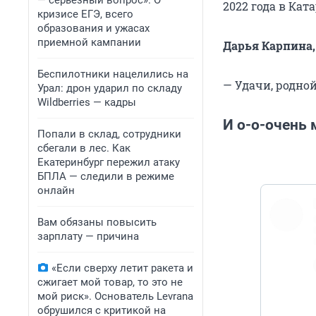
— серьезный вопрос». О
2022 года в Кат
кризисе ЕГЭ, всего
образования и ужасах
приемной кампании
Дарья Карпина, 
Беспилотники нацелились на
— Удачи, родной
Урал: дрон ударил по складу
Wildberries — кадры
И о-о-очень 
Попали в склад, сотрудники
сбегали в лес. Как
Екатеринбург пережил атаку
БПЛА — следили в режиме
онлайн
pic.twitter.com
Вам обязаны повысить
зарплату — причина
«Если сверху летит ракета и
сжигает мой товар, то это не
мой риск». Основатель Levrana
обрушился с критикой на