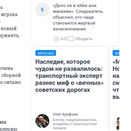
«Дело не в юбке или
ко
5
макияже». Следователь
 игрока
объяснил, кто чаще
в
становится жертвой
— новый
изнасилования
принять.
612
Обсудить
МНЕНИЕ
МНЕНИ
Наследие, которое
«Мы в
очень
чудом не развалилось:
Нолан
в сборной
транспортный эксперт
настр
то сильно
разнес миф о «вечных»
смотр
советских дорогах
чтобы
выгля
Олег Арефьев
Блогер, предприниматель,
ими
владелец в транспортном
Валерию
бизнесе