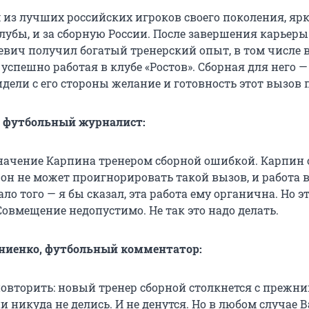
 из лучших российских игроков своего поколения, яр
лубы, и за сборную России. После завершения карьеры
евич получил богатый тренерский опыт, в том числе 
успешно работая в клубе «Ростов». Сборная для него 
дели с его стороны желание и готовность этот вызов 
, футбольный журналист:
начение Карпина тренером сборной ошибкой. Карпин 
 он не может проигнорировать такой вызов, и работа 
ало того — я бы сказал, эта работа ему органична. Но э
Совмещение недопустимо. Не так это надо делать.
ниенко, футбольный комментатор:
повторить: новый тренер сборной столкнется с прежн
 никуда не делись. И не денутся. Но в любом случае 