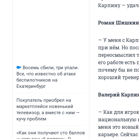
Карпину — удач
Роман Шишкин, 
— У меня с Кар
при нём. Но пос
переосмыслил тр
его работе есть
Восемь сбили, три упали.
почему бы не п
Все, что известно об атаке
хороший тренер 
беспилотников на
Екатеринбург
Валерий Карпин
Покупатель приобрел на
маркетплейсе новенький
— Как для игрок
телевизор, а вместе с ним —
кучу проблем
национальную к
меня это новый
«Как они получают сто баллов
карьере. Сейча