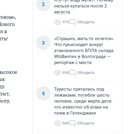
Кто тут воду мутит? Почему
2
нельзя купаться после 2
августа
товом»,
973
Обсудить
Нового
л в
ить!
«Страшно, жить-то хочется».
3
Что происходит вокруг
атакованного БПЛА склада
Wildberries в Волгограде —
репортаж с места
высокое
654
Обсудить
ак
ду.
Туристы прятались под
4
пыт,
лежаками, погибли шесть
олу,
человек, среди жертв дети:
что известно об атаке на
пляж в Геленджике
643
Обсудить