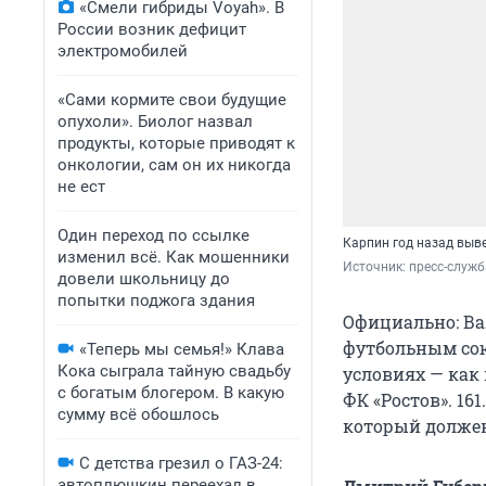
«Смели гибриды Voyah». В
России возник дефицит
электромобилей
«Сами кормите свои будущие
опухоли». Биолог назвал
продукты, которые приводят к
онкологии, сам он их никогда
не ест
Один переход по ссылке
Карпин год назад выве
изменил всё. Как мошенники
Источник: 
пресс-служб
довели школьницу до
попытки поджога здания
Официально: В
футбольным сою
«Теперь мы семья!» Клава
Кока сыграла тайную свадьбу
условиях — как
с богатым блогером. В какую
ФК «Ростов». 16
сумму всё обошлось
который должен
С детства грезил о ГАЗ-24:
автоплюшкин переехал в