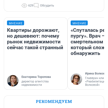
629
Обсудить
МНЕНИЕ
МНЕНИЕ
Квартиры дорожают,
«Спуталась реч
но дешевеют: почему
пургу». Врач — 
рынок недвижимости
смертельном д
сейчас такой странный
который слож
обнаружить
Ирина Волкова
Екатерина Торопова
Главврач клини
директор агентства
«Реабилитация 
недвижимости
Волковой»
РЕКОМЕНДУЕМ