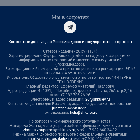
Мы в соцсетях
Контактные данные для Роскомнадзора и государственных органов
Сетевое издание «26.ру» (18+)
Зарегистрировано Федеральной службой по надзору в сфере связи,
информационных технологий и массовых коммуникаций
(Роскомнадзор).
Регистрационный номер и дата принятия решения о регистрации: ЭЛ №
ФС 77-84684 от 06.02.2023 г.
Учредитель: Общество с ограниченной ответственностью "ИНТЕРНЕТ
ТЕХНОЛОГИИ"
Главный редактор: Ефремов Анатолий Павлович
Адрес редакции: 454091, г. Челябинск, проспект Ленина, 26А, стр.2, 16
этаж, +7-982-706-26-26
Электронный адрес редакции:
26@shkulev.ru
Контактные данные для Роскомнадзора и государственных органов:
juristchel@shkulev.ru
Техподдержка:
help@shkulev.ru
По вопросам коммерческого сотрудничества:
Жапарова Жанна, менеджер по работе с федеральными клиентами
zhanna.zhaparova@shkulev.ru
, моб. + 7 982 640 34 32
Ревина Мария, директор по работе с федеральными клиентами
mariya.revina@shkulev.ru
, моб. +7 910 402 4056