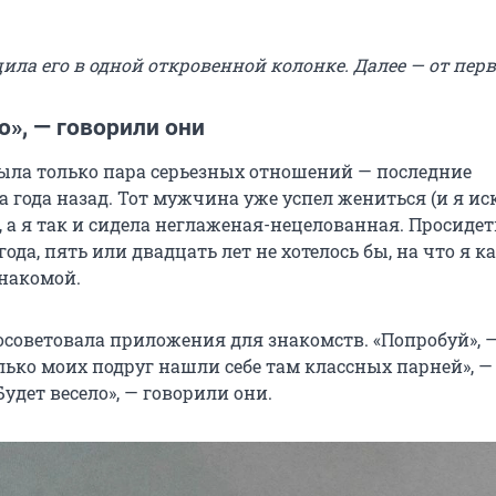
ла его в одной откровенной колонке. Далее — от перв
о», — говорили они
ыла только пара серьезных отношений — последние
 года назад. Тот мужчина уже успел жениться (и я ис
, а я так и сидела неглаженая-нецелованная. Просидет
ода, пять или двадцать лет не хотелось бы, на что я ка
накомой.
посоветовала приложения для знакомств. «Попробуй», 
лько моих подруг нашли себе там классных парней», —
Будет весело», — говорили они.