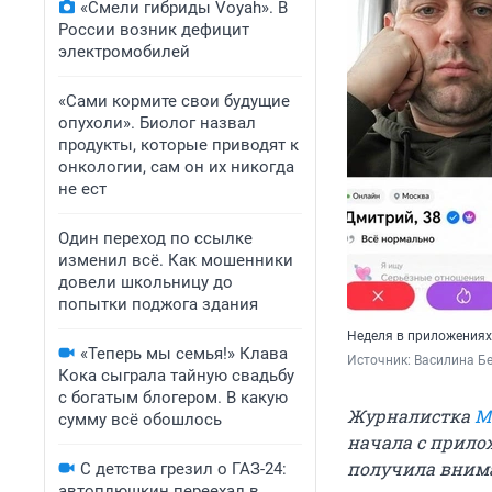
«Смели гибриды Voyah». В
России возник дефицит
электромобилей
«Сами кормите свои будущие
опухоли». Биолог назвал
продукты, которые приводят к
онкологии, сам он их никогда
не ест
Один переход по ссылке
изменил всё. Как мошенники
довели школьницу до
попытки поджога здания
Неделя в приложениях
«Теперь мы семья!» Клава
Источник: 
Василина Бе
Кока сыграла тайную свадьбу
с богатым блогером. В какую
Журналистка
M
сумму всё обошлось
начала с прило
получила внима
С детства грезил о ГАЗ-24:
автоплюшкин переехал в