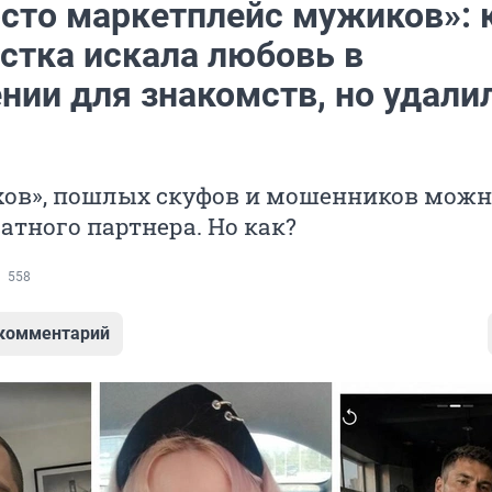
осто маркетплейс мужиков»: 
стка искала любовь в
нии для знакомств, но удали
хов», пошлых скуфов и мошенников можн
атного партнера. Но как?
558
 комментарий