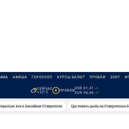
АММА
АФИША
ГОРОСКОП
КУРСЫ ВАЛЮТ
ПРОБКИ
ZODY
И
USD 81,41
СЕЙЧАС
4
ПРОБКИ
+33°C
EUR 94,06
ткрытые: все о бассейнах Ставрополя
Где ловить рыбу на Ставрополье 