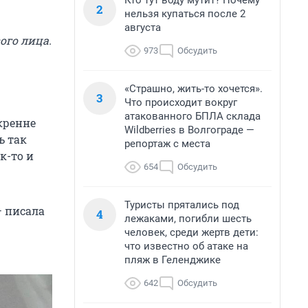
Кто тут воду мутит? Почему
2
нельзя купаться после 2
августа
ого лица.
973
Обсудить
«Страшно, жить-то хочется».
3
Что происходит вокруг
атакованного БПЛА склада
кренне
Wildberries в Волгограде —
ь так
репортаж с места
к-то и
654
Обсудить
Туристы прятались под
— писала
4
лежаками, погибли шесть
человек, среди жертв дети:
что известно об атаке на
пляж в Геленджике
642
Обсудить