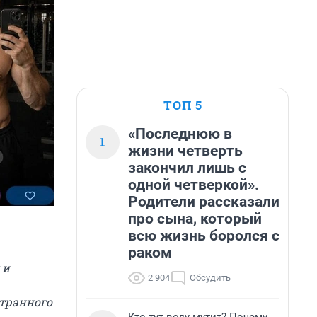
ТОП 5
«Последнюю в
1
жизни четверть
закончил лишь с
одной четверкой».
Родители рассказали
про сына, который
всю жизнь боролся с
раком
 и
2 904
Обсудить
странного