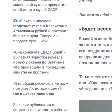
опыта.
маленький хутор и превратил
свой двор в музей СССР
Василина обобщи
«Я ехал в никуда»:
геодезист уехал в Казахстан с
«Будет весел
4 тысячами рублей и построил
бизнес с нуля. Теперь он
В моей жизни б
продает франшизы
закончились два
его поздравила)
«Она крикнула: „Дядя Боря!“»
следующие два г
25-летняя туристка исчезла
ночью у океана во Вьетнаме.
пожаловалась з
Что произошло в последние
минуты ее пропажи
Та мне тут же 
она. «Уже неско
«Это общий ребенок, а не „муж
убеждала она. «
помогает“»: истории семей,
где в декрет ушел отец
За какие публикации в
соцсетях вас уволят с работы: