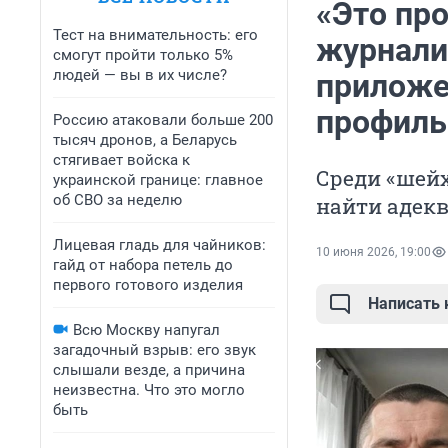
«Это пр
Тест на внимательность: его
журнали
смогут пройти только 5%
людей — вы в их числе?
приложе
профиль
Россию атаковали больше 200
тысяч дронов, а Беларусь
стягивает войска к
Среди «шей
украинской границе: главное
об СВО за неделю
найти адекв
Лицевая гладь для чайников:
10 июня 2026, 19:00
гайд от набора петель до
первого готового изделия
Написать
Всю Москву напугал
загадочный взрыв: его звук
слышали везде, а причина
неизвестна. Что это могло
быть