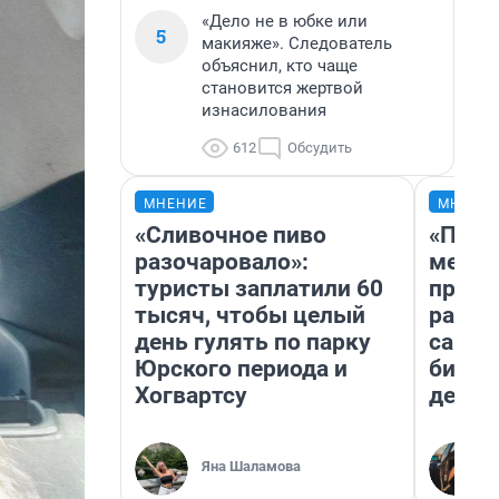
«Дело не в юбке или
5
макияже». Следователь
объяснил, кто чаще
становится жертвой
изнасилования
612
Обсудить
МНЕНИЕ
МНЕНИ
«Сливочное пиво
«Поку
разочаровало»:
мешке
туристы заплатили 60
предп
тысяч, чтобы целый
расска
день гулять по парку
самом
Юрского периода и
бизне
Хогвартсу
дешев
Яна Шаламова