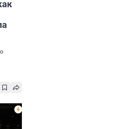
как
ла
о