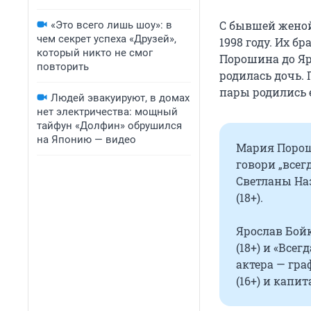
С бывшей женой
«Это всего лишь шоу»: в
чем секрет успеха «Друзей»,
1998 году. Их бр
который никто не смог
Порошина до Яр
повторить
родилась дочь. 
пары родились 
Людей эвакуируют, в домах
нет электричества: мощный
тайфун «Долфин» обрушился
на Японию — видео
Мария Пороши
говори „всег
Светланы Наз
(18+).
Ярослав Бойк
(18+) и «Всег
актера — гр
(16+) и капит