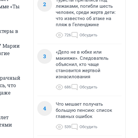
Туристы прятались под
2
амме «Ты
лежаками, погибли шесть
человек, среди жертв дети:
что известно об атаке на
пляж в Геленджике
ктеры в
726
Обсудить
 У Марии
«Дело не в юбке или
огие
3
макияже». Следователь
объяснил, кто чаще
становится жертвой
изнасилования
ебрачный
ь, что
686
Обсудить
даже
Что мешает получать
4
большую пенсию: список
главных ошибок
 лет
стями
539
Обсудить