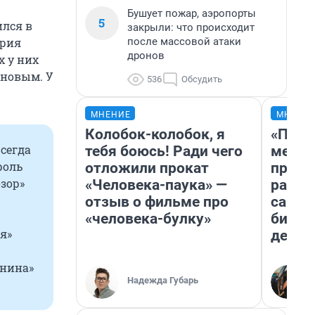
Бушует пожар, аэропорты
5
лся в
закрыли: что происходит
после массовой атаки
ария
дронов
х у них
вновым. У
536
Обсудить
МНЕНИЕ
МНЕНИ
Колобок-колобок, я
«Поку
Всегда
тебя боюсь! Ради чего
мешке
роль
отложили прокат
предп
зор»
«Человека-паука» —
расска
отзыв о фильме про
самом
«человека-булку»
бизне
я»
дешев
енина»
Надежда Губарь