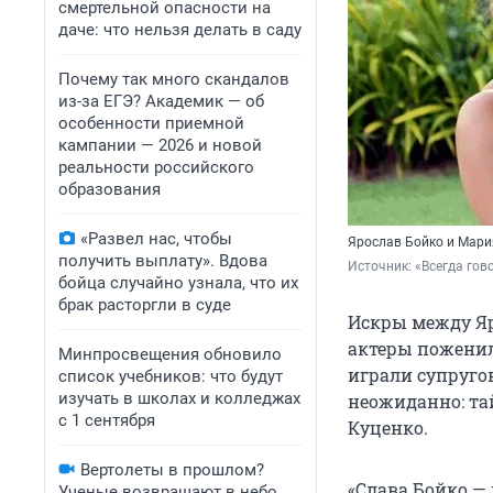
смертельной опасности на
даче: что нельзя делать в саду
Почему так много скандалов
из-за ЕГЭ? Академик — об
особенности приемной
кампании — 2026 и новой
реальности российского
образования
«Развел нас, чтобы
Ярослав Бойко и Мари
получить выплату». Вдова
Источник: 
«Всегда гово
бойца случайно узнала, что их
брак расторгли в суде
Искры между Яр
актеры поженили
Минпросвещения обновило
играли супругов
список учебников: что будут
изучать в школах и колледжах
неожиданно: т
с 1 сентября
Куценко.
Вертолеты в прошлом?
«Слава Бойко —
Ученые возвращают в небо