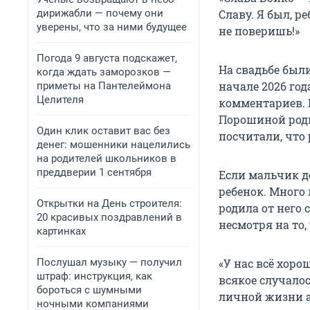
дирижабли — почему они
Славу. Я был, р
уверены, что за ними будущее
не поверишь!»
Погода 9 августа подскажет,
На свадьбе были
когда ждать заморозков —
начале 2026 го
приметы на Пантелеймона
Целителя
комментариев. 
Порошиной родил
Один клик оставит вас без
посчитали, что 
денег: мошенники нацелились
на родителей школьников в
преддверии 1 сентября
Если мальчик д
ребенок. Много 
Открытки на День строителя:
родила от него 
20 красивых поздравлений в
несмотря на то,
картинках
Послушал музыку — получил
«У нас всё хоро
штраф: инструкция, как
всякое случалос
бороться с шумными
личной жизни а
ночными компаниями