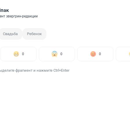
Шпак
ент эвергрин-редакции
Свадьба
Ребенок
0
0
0
ыделите фрагмент и нажмите Ctrl+Enter