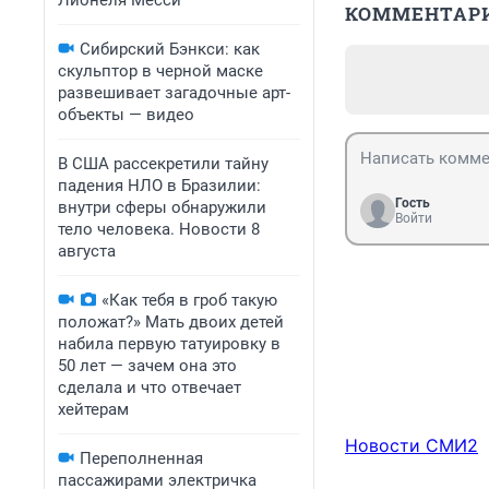
Лионеля Месси
КОММЕНТАР
Сибирский Бэнкси: как
скульптор в черной маске
развешивает загадочные арт-
объекты — видео
В США рассекретили тайну
падения НЛО в Бразилии:
Гость
внутри сферы обнаружили
Войти
тело человека. Новости 8
августа
«Как тебя в гроб такую
положат?» Мать двоих детей
набила первую татуировку в
50 лет — зачем она это
сделала и что отвечает
хейтерам
Новости СМИ2
Переполненная
пассажирами электричка