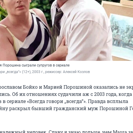
я Порошина сыграли супругов в сериале
ри „всегда“» (12+), 2003 г., режиссер: Алексей Козлов
ославом Бойко и Марией Порошиной оказались не э
сь. Об их отношениях судачили аж с 2003 года, когда
 в сериале «Всегда говори „всегда“». Правда всплыла
айну раскрыл бывший гражданский муж Порошиной 
 надежный человек. Славу я знаю дольше, чем Маша з