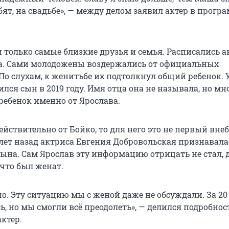
ебят, на свадьбе», — между делом заявил актер в прогр
 только самые близкие друзья и семья. Расписались а
да. Сами молодожены воздержались от официальных
По слухам, к женитьбе их подтолкнул общий ребенок.
ся сын в 2019 году. Имя отца она не называла, но мн
ребенок именно от Ярослава.
ействительно от Бойко, то для него это не первый вн
лет назад актриса Евгения Добровольская признавалас
сына. Сам Ярослав эту информацию отрицать не стал, 
 что был женат.
шо. Эту ситуацию мы с женой даже не обсуждали. За 20
ь, но мы смогли всё преодолеть», — делился подробно
ктер.