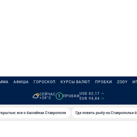
АММА
АФИША
ГОРОСКОП
КУРСЫ ВАЛЮТ
ПРОБКИ
ZODY
И
USD 82,17
СЕЙЧАС
1
ПРОБКИ
+28°C
EUR 94,84
ткрытые: все о бассейнах Ставрополя
Где ловить рыбу на Ставрополье 