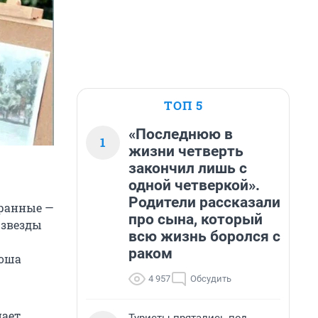
ТОП 5
«Последнюю в
1
жизни четверть
закончил лишь с
одной четверкой».
Родители рассказали
кранные —
про сына, который
 звезды
всю жизнь боролся с
раком
Гоша
4 957
Обсудить
нает