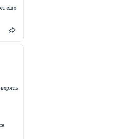
ет еще
оверять
се