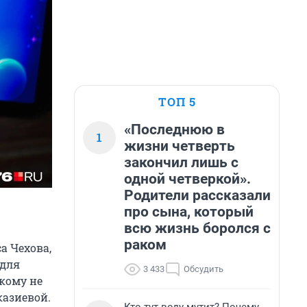
ТОП 5
«Последнюю в
1
жизни четверть
закончил лишь с
одной четверкой».
Родители рассказали
про сына, который
всю жизнь боролся с
раком
а Чехова,
 для
3 433
Обсудить
 кому не
казиевой.