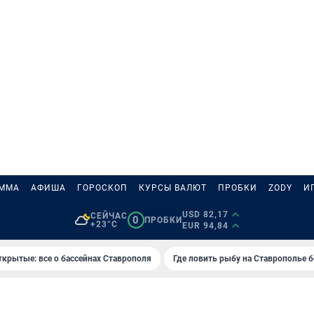
АММА
АФИША
ГОРОСКОП
КУРСЫ ВАЛЮТ
ПРОБКИ
ZODY
И
USD 82,17
СЕЙЧАС
0
ПРОБКИ
+23°C
EUR 94,84
ткрытые: все о бассейнах Ставрополя
Где ловить рыбу на Ставрополье 