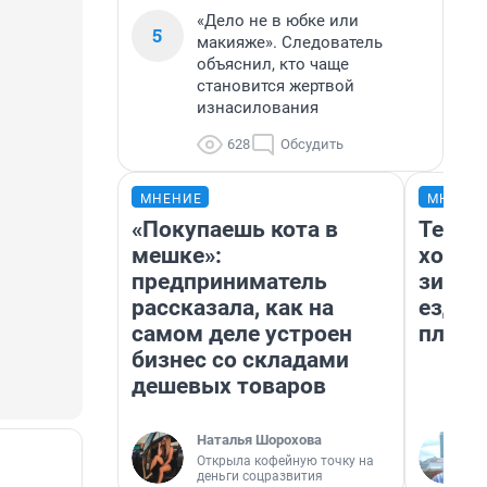
«Дело не в юбке или
5
макияже». Следователь
объяснил, кто чаще
становится жертвой
изнасилования
628
Обсудить
МНЕНИЕ
МНЕНИ
«Покупаешь кота в
Тепло
мешке»:
холод
предприниматель
зимой
рассказала, как на
ездит
самом деле устроен
плюсы
бизнес со складами
дешевых товаров
Наталья Шорохова
Открыла кофейную точку на
деньги соцразвития