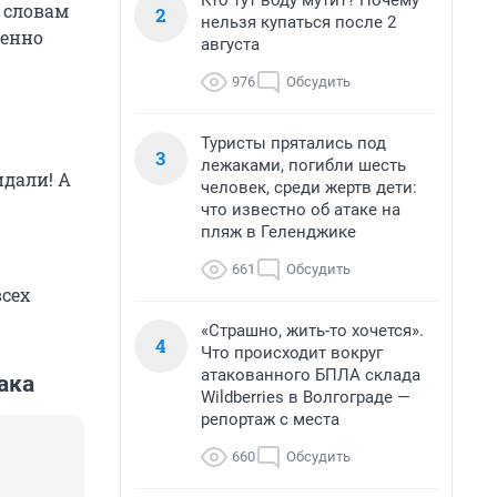
Кто тут воду мутит? Почему
о словам
2
нельзя купаться после 2
бенно
августа
976
Обсудить
Туристы прятались под
3
лежаками, погибли шесть
идали! А
человек, среди жертв дети:
что известно об атаке на
пляж в Геленджике
661
Обсудить
всех
«Страшно, жить-то хочется».
4
Что происходит вокруг
атакованного БПЛА склада
ака
Wildberries в Волгограде —
репортаж с места
660
Обсудить