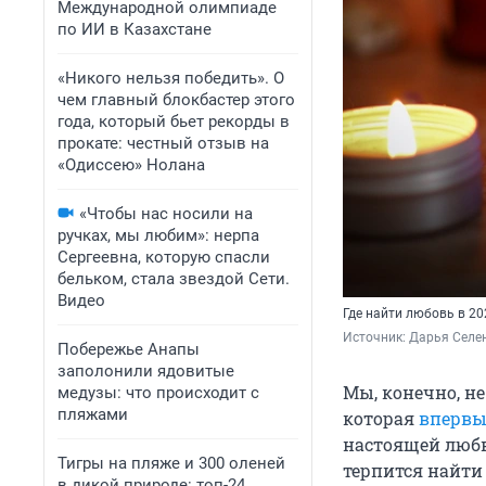
Международной олимпиаде
по ИИ в Казахстане
«Никого нельзя победить». О
чем главный блокбастер этого
года, который бьет рекорды в
прокате: честный отзыв на
«Одиссею» Нолана
«Чтобы нас носили на
ручках, мы любим»: нерпа
Сергеевна, которую спасли
бельком, стала звездой Сети.
Видео
Где найти любовь в 20
Источник: 
Дарья Селен
Побережье Анапы
заполонили ядовитые
Мы, конечно, не
медузы: что происходит с
пляжами
которая
впервы
настоящей любви
Тигры на пляже и 300 оленей
терпится найти 
в дикой природе: топ-24