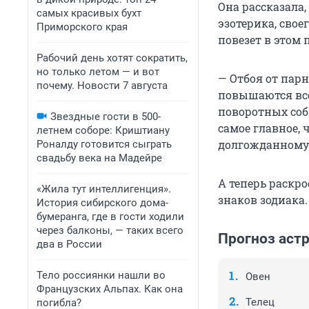
Она рассказала,
самых красивых бухт
эзотерика, свое
Приморского края
повезет в этом
Рабочий день хотят сократить,
но только летом — и вот
— Отбоя от парн
почему. Новости 7 августа
повышаются все
поворотных соб
Звездные гости в 500-
самое главное, 
летнем соборе: Криштиану
долгожданному 
Роналду готовится сыграть
свадьбу века на Мадейре
А теперь раскр
«Жила тут интеллигенция».
знаков зодиака.
История сибирского дома-
бумеранга, где в гости ходили
через балконы, — таких всего
Прогноз астр
два в России
Тело россиянки нашли во
Овен
Французских Альпах. Как она
Телец
погибла?