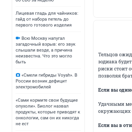
об СВО за неделю
Лицевая гладь для чайников:
гайд от набора петель до
первого готового изделия
Всю Москву напугал
загадочный взрыв: его звук
слышали везде, а причина
Тельцов ожид
неизвестна. Что это могло
зодиака буде
быть
риски стоит 
«Смели гибриды Voyah». В
позволяя брат
России возник дефицит
электромобилей
Если вы один
«Сами кормите свои будущие
Удачными мес
опухоли». Биолог назвал
окружающих б
продукты, которые приводят к
онкологии, сам он их никогда
не ест
Если вы в от