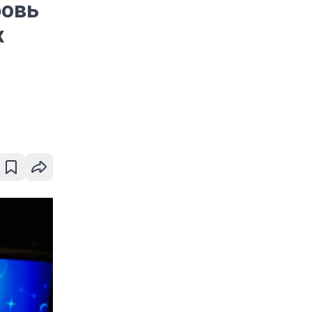
бовь
х