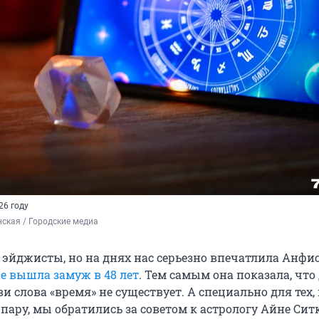
26 году
ская / Городские медиа
 эйджисты, но на днях нас серьезно впечатлила Анфис
е вышла замуж в 48 лет
. Тем самым она показала, что
 слова «время» не существует. А специально для тех,
пару, мы обратились за советом к астрологу Айне Сит