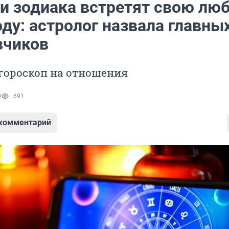
ки зодиака встретят свою лю
оду: астролог назвала главны
вчиков
гороскоп на отношения
0
691
 комментарий