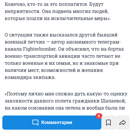
Конечно, кто-то за это поплатится. Будут
неприятности. Она подвела многих людей,
которые пошли на исключительные меры».
О ситуации также высказался другой бывший
военный летчик — автор анонимного телеграм-
канала Fighterbomber. Он объяснил, что на бортах
военно-транспортной авиации часто летают не
только военные и их семьи, но и знакомые при
наличии мест, возможностей и желания
командира экипажа.
«Поэтому лично мне сложно дать какую-то оценку
законности данного полета гражданки Шалаевой,
на каком основании она летела и вообще была ли
записана в полетном листе или списке
0
пассажиров, но я какого-то залета, глядя на видео,
Комментарии
не вижу. Тут явный залет — только нахождение