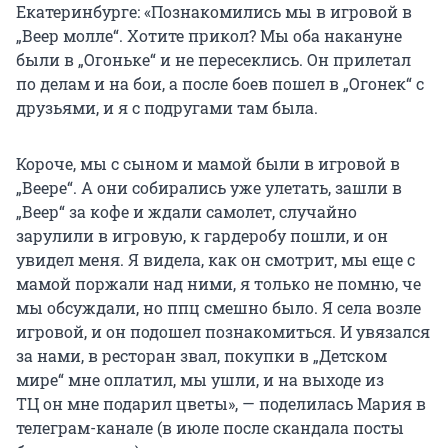
Екатеринбурге: «Познакомились мы в игровой в
„Веер молле“. Хотите прикол? Мы оба накануне
были в „Огоньке“ и не пересеклись. Он прилетал
по делам и на бои, а после боев пошел в „Огонек“ с
друзьями, и я с подругами там была.
Короче, мы с сыном и мамой были в игровой в
„
Веере
“.
А они собирались уже улетать, зашли в
„
Веер
“
за кофе и ждали самолет, случайно
зарулили в игровую, к гардеробу пошли, и он
увидел меня. Я видела, как он смотрит, мы еще с
мамой поржали над ними, я только не помню, че
мы обсуждали, но ппц смешно было. Я села возле
игровой, и он подошел познакомиться. И увязался
за нами, в ресторан звал, покупки в
„
Детском
мире
“
мне оплатил, мы ушли, и на выходе из
ТЦ он мне подарил цветы», — поделилась Мария в
телеграм-канале (в июле после скандала посты