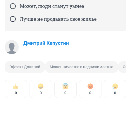
Может, люди станут умнее
Лучше не продавать свое жилье
Дмитрий Капустин
Эффект Долиной
Мошенничество с недвижимостью
Обм
0
0
0
0
0