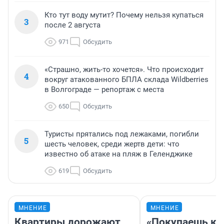
Кто тут воду мутит? Почему нельзя купаться
3
после 2 августа
971
Обсудить
«Страшно, жить-то хочется». Что происходит
4
вокруг атакованного БПЛА склада Wildberries
в Волгограде — репортаж с места
650
Обсудить
Туристы прятались под лежаками, погибли
5
шесть человек, среди жертв дети: что
известно об атаке на пляж в Геленджике
619
Обсудить
МНЕНИЕ
МНЕНИЕ
Квартиры дорожают,
«Покупаешь ко