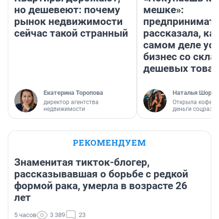
но дешевеют: почему
мешке»:
рынок недвижимости
предпринимат
сейчас такой странный
рассказала, как
самом деле ус
бизнес со скл
дешевых това
Екатерина Торопова
Наталья Шорох
директор агентства
Открыла кофейн
недвижимости
деньги соцразв
РЕКОМЕНДУЕМ
Знаменитая тикток-блогер,
рассказывавшая о борьбе с редкой
формой рака, умерла в возрасте 26
лет
5 часов
3 389
23