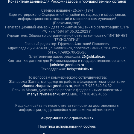
Контактные данные для Роскомнадзора и государственных органов
Сетевое издание «26.ру» (18+)
Зарегистрировано Федеральной службой по надзору в сфере связи,
информационных технологий и массовых коммуникаций
(Роскомнадзор).
Регистрационный номер и дата принятия решения о регистрации: ЭЛ №
ФС 77-84684 от 06.02.2023 г.
Учредитель: Общество с ограниченной ответственностью "ИНТЕРНЕТ
ТЕХНОЛОГИИ"
Главный редактор: Ефремов Анатолий Павлович
Адрес редакции: 454091, г. Челябинск, проспект Ленина, 26А, стр.2, 16
этаж, +7-982-706-26-26
Электронный адрес редакции:
26@shkulev.ru
Контактные данные для Роскомнадзора и государственных органов:
juristchel@shkulev.ru
Техподдержка:
help@shkulev.ru
По вопросам коммерческого сотрудничества:
Жапарова Жанна, менеджер по работе с федеральными клиентами
zhanna.zhaparova@shkulev.ru
, моб. + 7 982 640 34 32
Ревина Мария, директор по работе с федеральными клиентами
mariya.revina@shkulev.ru
, моб. +7 910 402 4056
Редакция сайта не несет ответственности за достоверность
информации, содержащейся в рекламных объявлениях.
Информация об ограничениях
Политика использования cookies