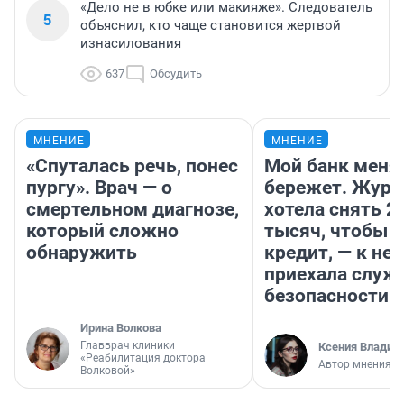
«Дело не в юбке или макияже». Следователь
5
объяснил, кто чаще становится жертвой
изнасилования
637
Обсудить
МНЕНИЕ
МНЕНИЕ
«Спуталась речь, понес
Мой банк меня
пургу». Врач — о
бережет. Журн
смертельном диагнозе,
хотела снять 2
который сложно
тысяч, чтобы п
обнаружить
кредит, — к не
приехала служ
безопасности
Ирина Волкова
Главврач клиники
Ксения Владим
«Реабилитация доктора
Автор мнения
Волковой»