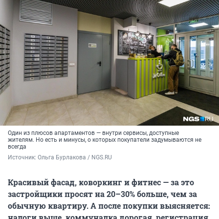
Один из плюсов апартаментов — внутри сервисы, доступные
жителям. Но есть и минусы, о которых покупатели задумываются не
всегда
Источник: 
Ольга Бурлакова / NGS.RU
Красивый фасад, коворкинг и фитнес — за это
застройщики просят на 20–30% больше, чем за
обычную квартиру. А после покупки выясняется:
налоги выше, коммуналка дорогая, регистрация