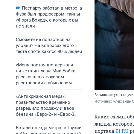
Паспарту работал в метро, а
Фура был продюсером: тайны
«Форта Боярд», о которых вы
не знали
Сможете не попасться на
уловки? На вопросах этого
теста спотыкаются 90 % людей
«Меня постоянно держали
ниже плинтуса»: Миа Бойка
рассказала о тяжелом
расставании с абьюзером
Вы можете уже получит
«Антикризисная мера»:
Источник: 
Александр О
правительство временно
разрешило продажу и ввоз
бензина «Евро-2» и «Евро-3»
Какие схемы обм
жилья, которое
Встали поезда метро: в Грузии
портала
E1.RU
р
и Абхазии произошел полный