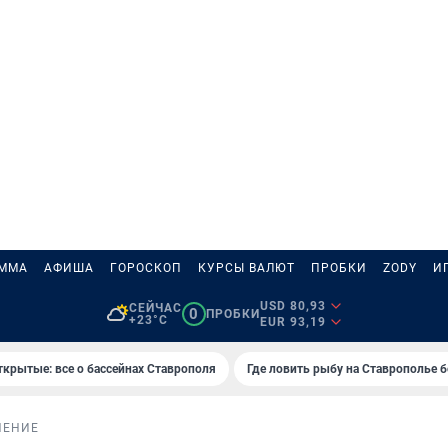
АММА
АФИША
ГОРОСКОП
КУРСЫ ВАЛЮТ
ПРОБКИ
ZODY
И
USD 80,93
СЕЙЧАС
0
ПРОБКИ
+23°C
EUR 93,19
ткрытые: все о бассейнах Ставрополя
Где ловить рыбу на Ставрополье 
НЕНИЕ