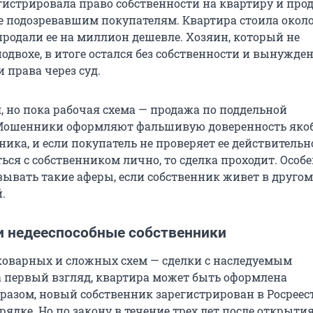
гистрировала право собственности на квартиру и про
е подозревавшим покупателям. Квартира стоила около
продали ее на миллион дешевле. Хозяин, который не
одвохе, в итоге остался без собственности и вынужде
 права через суд.
, но пока рабочая схема — продажа по поддельной
 Мошенники оформляют фальшивую доверенность яко
ика, и если покупатель не проверяет ее действительн
ься с собственником лично, то сделка проходит. Особ
вывать такие аферы, если собственник живет в другом
.
и недееспособные собственники
коварных и сложных схем — сделки с наследуемым
 первый взгляд, квартира может быть оформлена
азом, новый собственник зарегистрирован в Росреест
ядке. Но по закону в течение трех лет после открыти