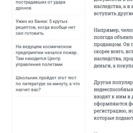
пострадавших от удара
наследства, а в
дронов
вступить другие
Ужин из банки: 5 крутых
рецептов, когда вообще нет
Например, челов
сил готовить
полгода объявля
продавцом. Он п
На ведущем космическом
скорее всего, в
предприятии начался пожар.
наследства, пр
Там находится Центр
управления полетами
деньги, а покуп
Школьник пройдет этот тест
Другая популяр
по литературе за минуту, а что
недееспособных
насчет вас?
входят к ним в
оформляются фо
регистрацию, н
которые подают 