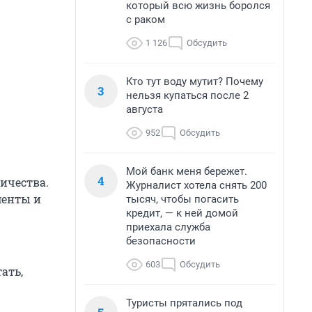
который всю жизнь боролся
с раком
1 126
Обсудить
Кто тут воду мутит? Почему
3
нельзя купаться после 2
августа
952
Обсудить
Мой банк меня бережет.
4
ичества.
Журналист хотела снять 200
менты и
тысяч, чтобы погасить
кредит, — к ней домой
приехала служба
безопасности
603
Обсудить
ать,
Туристы прятались под