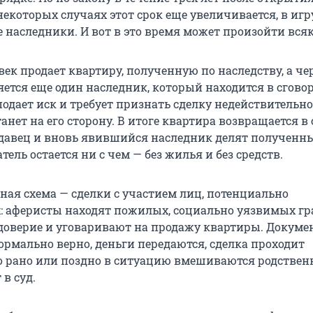
 некоторых случаях этот срок еще увеличивается, в игр
 наследники. И вот в это время может произойти всяк
ек продает квартиру, полученную по наследству, а че
ется еще один наследник, который находится в сговор
одает иск и требует признать сделку недействительной
станет на его сторону. В итоге квартира возвращается в
одавец и вновь явившийся наследник делят полученн
атель остается ни с чем — без жилья и без средств.
ная схема — сделки с участием лиц, потенциально
: аферисты находят пожилых, социально уязвимых гр
 доверие и уговаривают на продажу квартиры. Докум
рмально верно, деньги передаются, сделка проходит
о рано или поздно в ситуацию вмешиваются родствен
в суд.