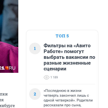
ТОП 5
Фильтры на «Авито
1
Работе» помогут
выбрать вакансии по
разные жизненные
сценарии
1 189
«Последнюю в жизни
2
упки
четверть закончил лишь с
ля
одной четверкой». Родители
рассказали про сына,
инбурге