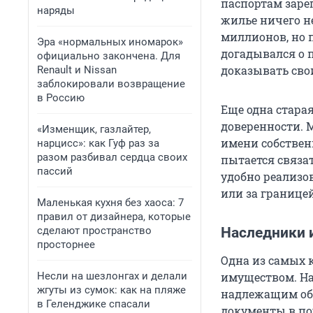
паспортам заре
наряды
жилье ничего н
миллионов, но 
Эра «нормальных иномарок»
догадывался о п
официально закончена. Для
доказывать свои
Renault и Nissan
заблокировали возвращение
в Россию
Еще одна старая
доверенности.
«Изменщик, газлайтер,
имени собственн
нарцисс»: как Гуф раз за
разом разбивал сердца своих
пытается связат
пассий
удобно реализо
или за границей
Маленькая кухня без хаоса: 7
правил от дизайнера, которые
сделают пространство
Наследники 
просторнее
Одна из самых 
Несли на шезлонгах и делали
имуществом. На
жгуты из сумок: как на пляже
надлежащим обр
в Геленджике спасали
документы в пор