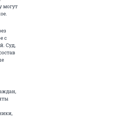
у могут
ое.
рез
е с
. Суд,
 состав
ые
аждан,
енты
ники,