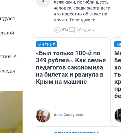
5
лежаками, погибли шесть
человек, среди жертв дети:
что известно об атаке на
ендуют
пляж в Геленджике
574
Обсудить
женной
МНЕНИЕ
МНЕНИ
«Был только 100-й по
Мой б
ений. А
349 рублей». Как семья
береж
педагогов сэкономила
хотел
 следы
на билетах и рванула в
тысяч
Крым на машине
креди
приех
безоп
Анна Скакунова