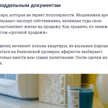
поддельным документам
анра, которая не теряет популярности. Мошенники ар
елывают паспорт собственника, вклеивая туда свою
выставляют жилье на продажу. Как правило, по зани
огом «срочной продажи».
делец начинает показы квартиры, не вызывая подозр
аться на банковской проверке, аферисты выбирают
отовых внести всю сумму наличными. После сделки их
я.