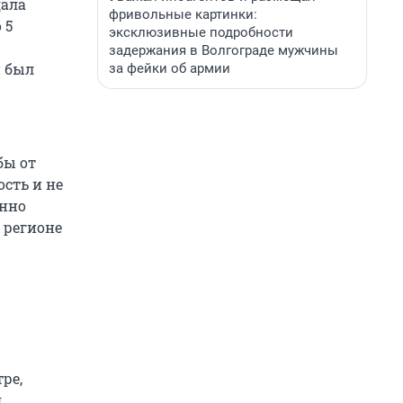
дала
фривольные картинки:
 5
эксклюзивные подробности
задержания в Волгограде мужчины
н был
за фейки об армии
бы от
ость и не
енно
 регионе
ре,
я