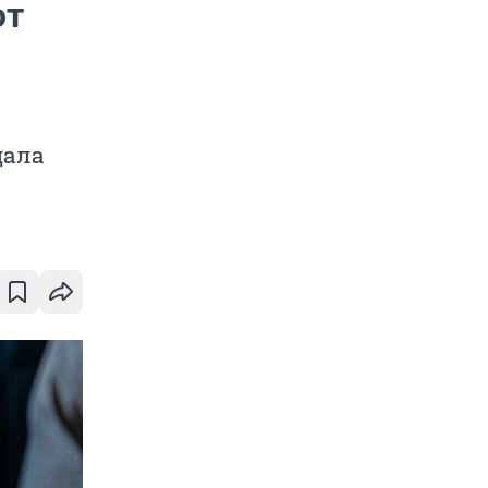
ют
дала