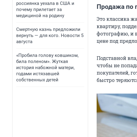
россиянка уехала в США и
Продажа по 
почему прилетает за
медициной на родину
Это классика ж
квартиру, подд
Смертную казнь предложили
фотографию, и 
вернуть — для кого. Новости 5
цене под предл
августа
«Пробила голову ковшиком,
Подставной вла
била поленом». Жуткая
чтобы не попад
история набожной матери,
покупателей, г
годами истязавшей
быстро теряютс
собственных детей