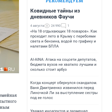
РЕКОМЕНДУЕМ
Ковидные тайны из
дневников Фаучи
4 августа
24 990
1
«На 18 отдыхающих 18 поваров». Как
проходит лето в Крыму с перебоями
света и бензина, водой по графику и
налетами БПЛА
AI-AINA: Атака на соцсети депутатов,
бюджета вузов не хватило лучшим и
сколько стоит арбуз
Когда концерт обернулся скандалом.
Ваня Дмитриенко извинился перед
Линочкой Ли за выступление сестры
семейная
под ее голос
опытного
льным
Уважал иноагентов и размещал