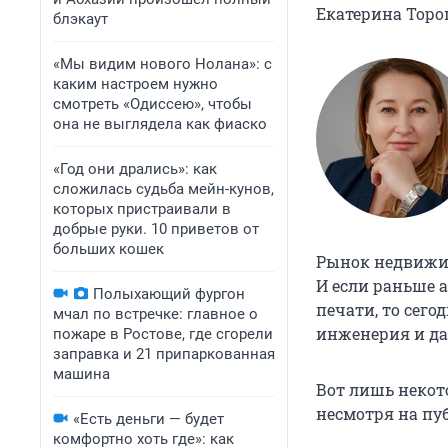
Екатерина Торо
блэкаут
«Мы видим нового Нолана»: с
каким настроем нужно
смотреть «Одиссею», чтобы
она не выглядела как фиаско
«Год они дрались»: как
сложилась судьба мейн-кунов,
которых пристраивали в
добрые руки. 10 приветов от
больших кошек
Рынок недвижим
И если раньше 
Полыхающий фургон
печати, то сего
мчал по встречке: главное о
инженерия и да
пожаре в Ростове, где сгорели
заправка и 21 припаркованная
машина
Вот лишь некот
несмотря на пу
«Есть деньги — будет
комфортно хоть где»: как