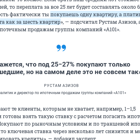
й, то переплата за все 25 лет будет составлять около 6
есть фактически ты
покупаешь одну квартиру, а плати
та как за шесть квартир
», — подсчитал Рустам Азизов,
ипотечным продажам группы компаний «А101».
ажется, что под 25−27% покупают только
едшие, но на самом деле это не совсем так
РУСТАМ АЗИЗОВ
налитик и директор по ипотечным продажам группы компаний «А101»
ают те клиенты, которым не хватает, например, 1–1,5
 готовы взять такую ставку с расчетом погасить ипот
 Покупают по рыночным условиям и по траншевой ипо
что ключевая ставка через несколько лет снизится и 
ировать кредиты», — добавил эксперт.