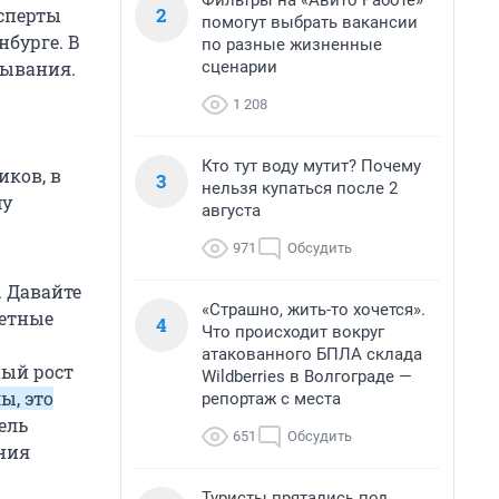
Фильтры на «Авито Работе»
2
ксперты
помогут выбрать вакансии
нбурге. В
по разные жизненные
сценарии
зывания.
1 208
Кто тут воду мутит? Почему
иков, в
3
нельзя купаться после 2
му
августа
.
971
Обсудить
. Давайте
«Страшно, жить-то хочется».
жетные
4
Что происходит вокруг
атакованного БПЛА склада
ный рост
Wildberries в Волгограде —
ы, это
репортаж с места
ель
651
Обсудить
ния
Туристы прятались под