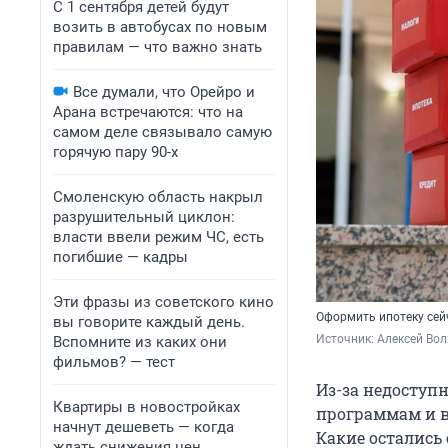
С 1 сентября детей будут
возить в автобусах по новым
правилам — что важно знать
Все думали, что Орейро и
Арана встречаются: что на
самом деле связывало самую
горячую пару 90-х
Смоленскую область накрыл
разрушительный циклон:
власти ввели режим ЧС, есть
погибшие — кадры
Эти фразы из советского кино
Оформить ипотеку сейч
вы говорите каждый день.
Источник: 
Алексей Вол
Вспомните из каких они
фильмов? — тест
Из-за недоступ
Квартиры в новостройках
программам и в
начнут дешеветь — когда
Какие остались
ждать снижения цен