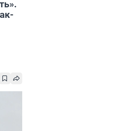
ть».
ак-