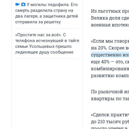
У могилы педофила. Его
смерть разделила страну на
Из льготных пр
два лагеря, а защитника детей
Велика доля сд
отправила за решетку
военная ипотек
«Простите нас за всё». С
«Если мы говор
телефона исчезнувшей в тайге
семьи Усольцевых пришло
на 20%. Скорее в
леденящее душу сообщение
существенно изм
еще 40% — это, 
комбинированны
развитию компа
По рыночной ипо
квартиры по та
«Сделок практи
до 210 тысяч р
просто улетел в