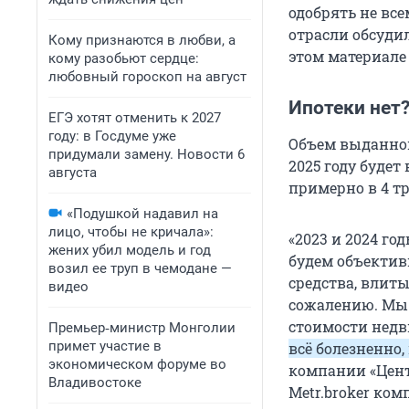
одобрять не вс
отрасли обсуди
Кому признаются в любви, а
этом материале
кому разобьют сердце:
любовный гороскоп на август
Ипотеки нет
ЕГЭ хотят отменить к 2027
году: в Госдуме уже
Объем выданной
придумали замену. Новости 6
2025 году буде
августа
примерно в 4 тр
«Подушкой надавил на
лицо, чтобы не кричала»:
«2023 и 2024 г
жених убил модель и год
будем объектив
возил ее труп в чемодане —
средства, влиты
видео
сожалению. Мы 
стоимости нед
Премьер‑министр Монголии
примет участие в
всё болезненно,
экономическом форуме во
компании «Цент
Владивостоке
Metr.broker ком