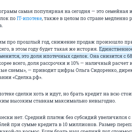
ограмм самая популярная на сегодня — это семейная и
елок по
IT-ипотеке
, также в целом по стране медленно 
а.
им про прошлый год, снижение продаж произошло п
сего, в этом году будет такая же история.
Единственное
енится, это доля ипотечных сделок. Она снизится с 68
скорее всего, доля рассрочки и 10% — наличный расчет 
е схемы», — приводит цифры Ольга Сидоренко, дире
нии «Сделка.рф».
теке сделки хоть и идут, но брать кредит на всю сто
ким высоким ставкам максимально невыгодно.
чески нет. Средний платеж без субсидий увеличился с
ублей при сумме кредита в 10 миллионов. Размер пере
 какой-то космос. Если брать наш средний лот стоимос