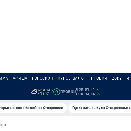
АММА
АФИША
ГОРОСКОП
КУРСЫ ВАЛЮТ
ПРОБКИ
ZODY
И
USD 81,41
СЕЙЧАС
0
ПРОБКИ
+18°C
EUR 94,06
ткрытые: все о бассейнах Ставрополя
Где ловить рыбу на Ставрополье 
ЗОР