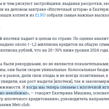
ем и чем рискуют застройщики, выдавая рассрочки, э
ли на деловом завтраке «Ипотечный шторм» в Екатери
 наши коллеги из
E1.RU
собрали самые важные выска
?
 ипотеки падает в целом по стране. По оценке аналит
т выдано около 1–1,2 миллиона кредитов на общую сум
иллиона рублей, что на 20–30% ниже уровня 2024 года
оды были рекордными, но не являются показательными
ны, они были скорее уникальные. Колоссальные бюд
е в рынок, дали свои плоды и не всегда позитивные, к
увидели, как рост выдачи [ипотеки], так и закономер
вижимости. И
когда мы теперь слезаем с ипотечной игл
 но неизбежно
», — говорит Екатерина Мишина, основат
р ипотечного кредитования», руководитель направле
пании Metr.club.