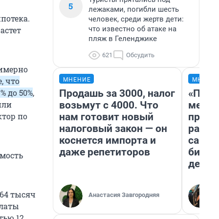
5
лежаками, погибли шесть
потека.
человек, среди жертв дети:
что известно об атаке на
растет
пляж в Геленджике
621
Обсудить
римерно
, что
МНЕНИЕ
МНЕНИ
Продашь за 3000, налог
«Поку
% до 50%
,
возьмут с 4000. Что
мешке
или
нам готовит новый
предп
ктор по
налоговый закон — он
расска
коснется импорта и
самом
даже репетиторов
бизне
имость
дешев
 64 тысяч
Анастасия Завгородняя
платы
тью 12