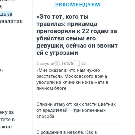
РЕКОМЕНДУЕМ
5
шь за
«Это тот, кого ты
 аналитик
травила»: прикамца
приговорили к 22 годам за
убийство семьи его
девушки, сейчас он звонит
ей с угрозами
6 августа
18 675
25
».
«Мне сказали, что нам нужно
расстаться». Московского врача
уволили из клиники из-за мата в
личном блоге
Слизни атакуют: как спасти цветник
от вредителей — три копеечных
еку за
способа
теке в
можно
С рождения в неволе. Как в