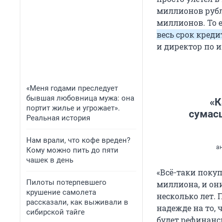
миллионов рубле
миллионов. То 
весь срок креди
и директор по 
«Меня годами преследует
бывшая любовница мужа: она
«К
портит жилье и угрожает».
сумасш
Реальная история
Нам врали, что кофе вреден?
а
Кому можно пить до пяти
чашек в день
«Всё-таки покуп
Пилоты потерпевшего
миллиона, и они
крушение самолета
несколько лет.
рассказали, как выживали в
надежде на то, 
сибирской тайге
будет рефинанс