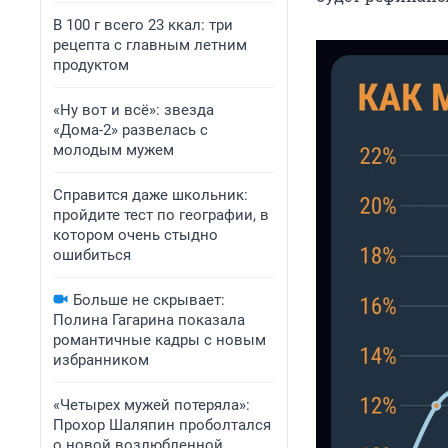
В 100 г всего 23 ккал: три
рецепта с главным летним
продуктом
«Ну вот и всё»: звезда
«Дома-2» развелась с
молодым мужем
Справится даже школьник:
пройдите тест по географии, в
котором очень стыдно
ошибиться
Больше не скрывает:
Полина Гагарина показала
романтичные кадры с новым
избранником
«Четырех мужей потеряла»:
Прохор Шаляпин проболтался
о новой возлюбленной