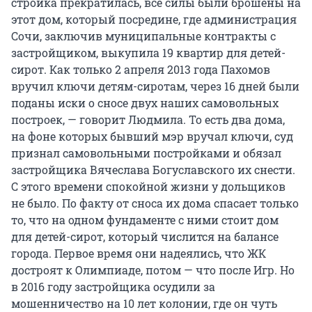
стройка прекратилась, все силы были брошены на
этот дом, который посредине, где администрация
Сочи, заключив муниципальные контракты с
застройщиком, выкупила 19 квартир для детей-
сирот. Как только 2 апреля 2013 года Пахомов
вручил ключи детям-сиротам, через 16 дней были
поданы иски о сносе двух наших самовольных
построек, — говорит Людмила. То есть два дома,
на фоне которых бывший мэр вручал ключи, суд
признал самовольными постройками и обязал
застройщика Вячеслава Богуславского их снести.
С этого времени спокойной жизни у дольщиков
не было. По факту от сноса их дома спасает только
то, что на одном фундаменте с ними стоит дом
для детей-сирот, который числится на балансе
города. Первое время они надеялись, что ЖК
достроят к Олимпиаде, потом — что после Игр. Но
в 2016 году застройщика осудили за
мошенничество на 10 лет колонии, где он чуть