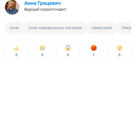
Анна Грицевич
Ведущий корреспондент
Сочи
Снос самовольных построек
Самострой
Покупк
0
0
0
1
0