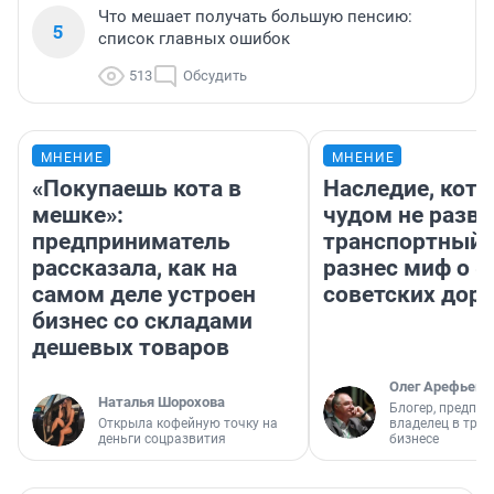
Что мешает получать большую пенсию:
5
список главных ошибок
513
Обсудить
МНЕНИЕ
МНЕНИЕ
«Покупаешь кота в
Наследие, кото
мешке»:
чудом не разва
предприниматель
транспортный 
рассказала, как на
разнес миф о 
самом деле устроен
советских доро
бизнес со складами
дешевых товаров
Олег Арефьев
Наталья Шорохова
Блогер, предпри
Открыла кофейную точку на
владелец в тра
деньги соцразвития
бизнесе