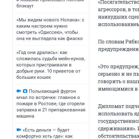
«Посягательство
блэкаут
агрессоров, в т
наихудших сцен
«Мы видим нового Нолана»: с
использованием
каким настроем нужно
смотреть «Одиссею», чтобы
она не выглядела как фиаско
По словам Рябк
предупреждени
«Год они дрались»: как
сложилась судьба мейн-кунов,
которых пристраивали в
«Это предупрежд
добрые руки. 10 приветов от
серьезно и не п
больших кошек
говорить о наш
имеющимися в е
Полыхающий фургон
мчал по встречке: главное о
пожаре в Ростове, где сгорели
Дипломат подче
заправка и 21 припаркованная
использовать я
машина
государственно
сдерживания». 
«Есть деньги — будет
обстоятельствах
комфортно хоть где»: как