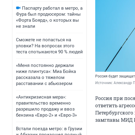
Паспарту работал в метро, а
Фура был продюсером: тайны
«Форта Боярд», о которых вы
не знали
Сможете не попасться на
уловки? На вопросах этого
теста спотыкаются 90 % людей
«Меня постоянно держали
ниже плинтуса»: Миа Бойка
Россия будет защища
рассказала о тяжелом
расставании с абьюзером
Источник: 
Александр П
«Антикризисная мера»:
Россия при пос
правительство временно
ответить агрес
разрешило продажу и ввоз
Петербургского
бензина «Евро-2» и «Евро-3»
замглавы МИД Р
Встали поезда метро: в Грузии
и Абхазии произошел полный