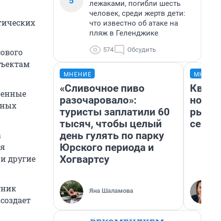
5
лежаками, погибли шесть
человек, среди жертв дети:
тических
что известно об атаке на
пляж в Геленджике
574
Обсудить
ового
бъектам
МНЕНИЕ
МНЕНИ
«Сливочное пиво
Кварт
оенные
разочаровало»:
но де
тных
туристы заплатили 60
рынок
тысяч, чтобы целый
сейча
день гулять по парку
а
Юрского периода и
ая
Хогвартсу
 и другие
тник
Яна Шаламова
создает