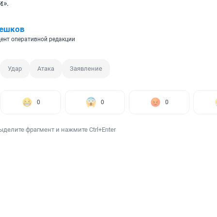
и».
Пешков
ент оперативной редакции
Удар
Атака
Заявление
0
0
0
ыделите фрагмент и нажмите Ctrl+Enter