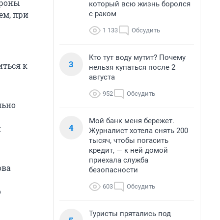
ороны
который всю жизнь боролся
с раком
ем, при
1 133
Обсудить
Кто тут воду мутит? Почему
3
иться к
нельзя купаться после 2
августа
952
Обсудить
льно
Мой банк меня бережет.
4
и
Журналист хотела снять 200
тысяч, чтобы погасить
кредит, — к ней домой
приехала служба
ова
безопасности
603
Обсудить
о
Туристы прятались под