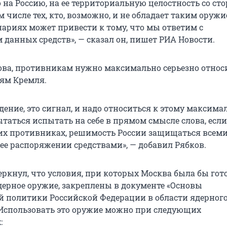
 на Россию, на ее территориальную целостность со ст
ом числе тех, кто, возможно, и не обладает таким оружи
ариях может привести к тому, что мы ответим с
 данных средств», — сказал он, пишет РИА Новости.
ова, противникам нужно максимально серьезно относ
ям Кремля.
ение, это сигнал, и надо относиться к этому максима
ытаться испытать на себе в прямом смысле слова, если
их противниках, решимость России защищаться всем
е распоряжении средствами», — добавил Рябков.
ркнул, что условия, при которых Москва была бы гот
дерное оружие, закреплены в документе «Основы
й политики Российской Федерации в области ядерног
Использовать это оружие можно при следующих
: