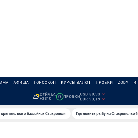
АММА
АФИША
ГОРОСКОП
КУРСЫ ВАЛЮТ
ПРОБКИ
ZODY
И
USD 80,93
СЕЙЧАС
0
ПРОБКИ
+23°C
EUR 93,19
ткрытые: все о бассейнах Ставрополя
Где ловить рыбу на Ставрополье 