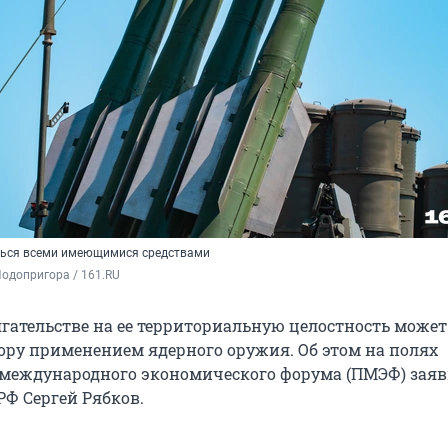
ться всеми имеющимися средствами
одопригора / 161.RU
ягательстве на ее территориальную целостность может
сору применением ядерного оружия. Об этом на полях
 международного экономического форума (ПМЭФ) зая
Ф Сергей Рябков.