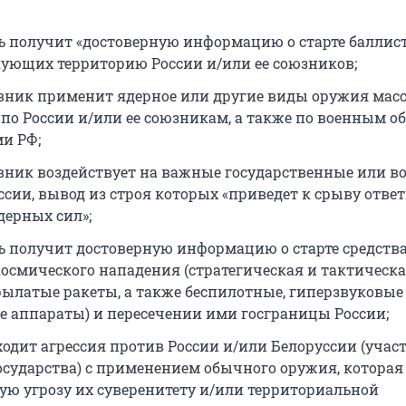
ь получит «достоверную информацию о старте баллис
акующих территорию России и/или ее союзников;
вник применит ядерное или другие виды оружия масс
по России и/или ее союзникам, а также по военным о
ми РФ;
вник воздействует на важные государственные или в
ссии, вывод из строя которых «приведет к срыву отве
дерных сил»;
ь получит достоверную информацию о старте средств
осмического нападения (стратегическая и тактическ
рылатые ракеты, а также беспилотные, гиперзвуковые
е аппараты) и пересечении ими госграницы России;
ходит агрессия против России и/или Белоруссии (учас
осударства) с применением обычного оружия, которая 
ую угрозу их суверенитету и/или территориальной