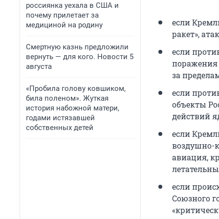
россиянка уехала в США и
почему прилетает за
если Кремл
медициной на родину
ракет», ат
Смертную казнь предложили
если проти
вернуть — для кого. Новости 5
поражения 
августа
за предела
«Пробила голову ковшиком,
если проти
била поленом». Жуткая
объекты Ро
история набожной матери,
действий я
годами истязавшей
собственных детей
если Кремл
воздушно-к
авиация, к
летательны
если проис
Союзного г
«критическ