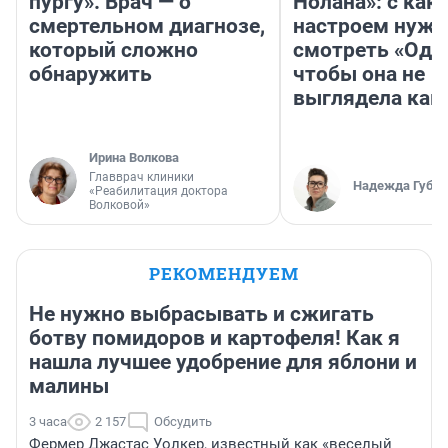
пургу». Врач — о
Нолана»: с как
смертельном диагнозе,
настроем нужн
который сложно
смотреть «Оди
обнаружить
чтобы она не
выглядела как
Ирина Волкова
Главврач клиники
Надежда Губар
«Реабилитация доктора
Волковой»
РЕКОМЕНДУЕМ
Не нужно выбрасывать и сжигать
ботву помидоров и картофеля! Как я
нашла лучшее удобрение для яблони и
малины
3 часа
2 157
Обсудить
Фермер Джастас Уолкер, известный как «веселый