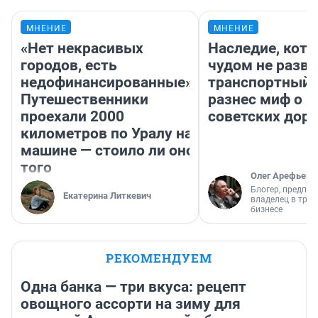
МНЕНИЕ
МНЕНИЕ
«Нет некрасивых
Наследие, кото
городов, есть
чудом не разва
недофинансированные».
транспортный 
Путешественники
разнес миф о 
проехали 2000
советских доро
километров по Уралу на
машине — стоило ли оно
того
Олег Арефьев
Блогер, предпри
Екатерина Литкевич
владелец в тра
бизнесе
РЕКОМЕНДУЕМ
Одна банка — три вкуса: рецепт
овощного ассорти на зиму для