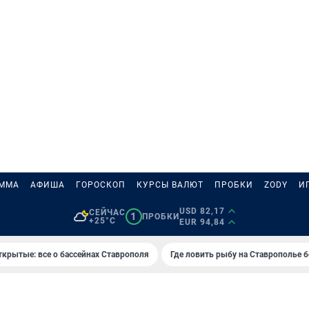
АММА
АФИША
ГОРОСКОП
КУРСЫ ВАЛЮТ
ПРОБКИ
ZODY
И
USD 82,17
СЕЙЧАС
1
ПРОБКИ
+25°C
EUR 94,84
ткрытые: все о бассейнах Ставрополя
Где ловить рыбу на Ставрополье 