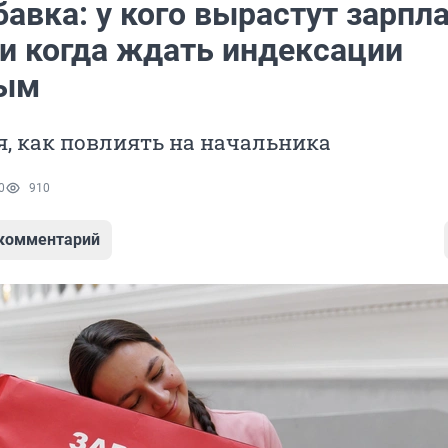
авка: у кого вырастут зарпл
 и когда ждать индексации
ным
, как повлиять на начальника
0
910
 комментарий