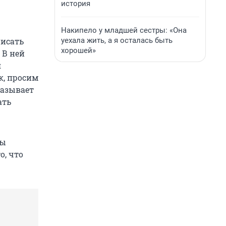
история
Накипело у младшей сестры: «Она
уехала жить, а я осталась быть
писать
хорошей»
 В ней
я
к, просим
казывает
ать
мы
о, что