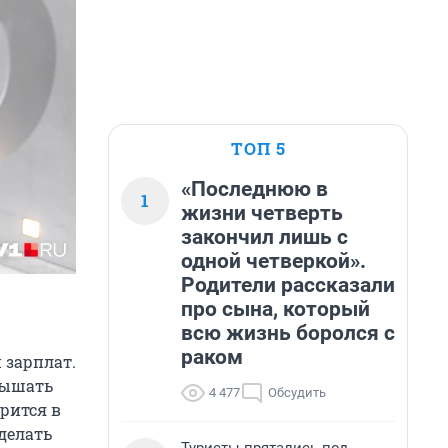
ТОП 5
«Последнюю в
1
жизни четверть
закончил лишь с
одной четверкой».
Родители рассказали
про сына, который
всю жизнь боролся с
раком
 зарплат.
вышать
4 477
Обсудить
рится в
 делать