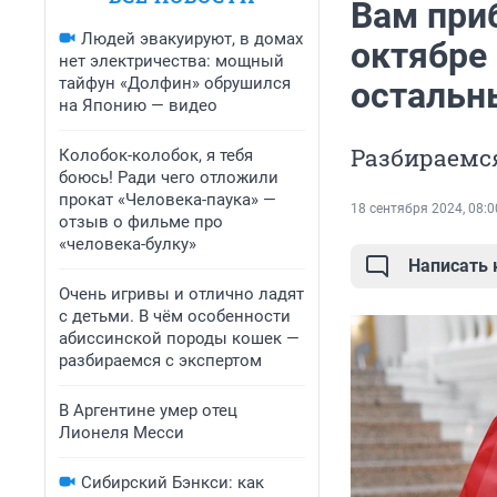
Вам приб
Людей эвакуируют, в домах
октябре
нет электричества: мощный
тайфун «Долфин» обрушился
осталь
на Японию — видео
Разбираемся
Колобок-колобок, я тебя
боюсь! Ради чего отложили
прокат «Человека-паука» —
18 сентября 2024, 08:0
отзыв о фильме про
«человека-булку»
Написать
Очень игривы и отлично ладят
с детьми. В чём особенности
абиссинской породы кошек —
разбираемся с экспертом
В Аргентине умер отец
Лионеля Месси
Сибирский Бэнкси: как