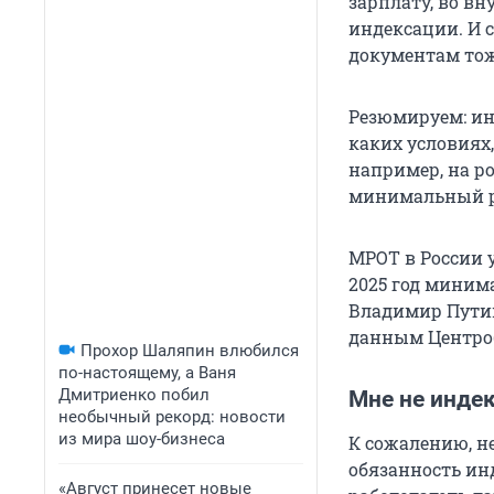
зарплату, во в
индексации. И 
документам тож
Резюмируем: инд
каких условиях,
например, на р
минимальный р
МРОТ в России у
2025 год миним
Владимир Пут
данным Центроба
Прохор Шаляпин влюбился
по-настоящему, а Ваня
Дмитриенко побил
Мне не индек
необычный рекорд: новости
из мира шоу-бизнеса
К сожалению, н
обязанность ин
«Август принесет новые