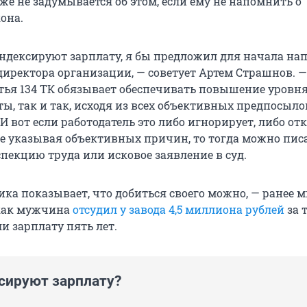
же не задумывается об этом, если ему не напомнить о
она.
индексируют зарплату, я бы предложил для начала на
директора организации, — советует Артем Страшнов. —
татья 134 ТК обязывает обеспечивать повышение уровн
ы, так и так, исходя из всех объективных предпосыло
. И вот если работодатель это либо игнорирует, либо от
не указывая объективных причин, то тогда можно пис
пекцию труда или исковое заявление в суд.
ика показывает, что добиться своего можно, — ранее 
 как мужчина
отсудил у завода 4,5 миллиона рублей
за т
и зарплату пять лет.
сируют зарплату?