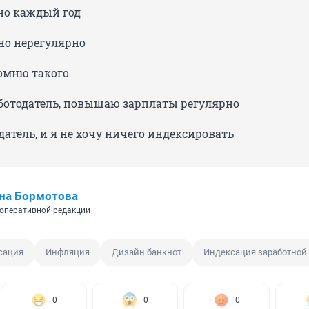
но каждый год
но нерегулярно
омню такого
аботодатель, повышаю зарплаты регулярно
датель, и я не хочу ничего индексировать
на Бормотова
оперативной редакции
сация
Инфляция
Дизайн банкнот
Индексация заработной
0
0
0