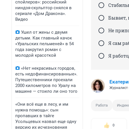
спойлеров»: российский
Стабиль
ниндзя-скульптор снялся в
сериале «Дом Дракона».
Бывает, 
Видео
Не прип
Ушел от жены с двумя
детьми. Как главный качок
Я сам р
«Уральских пельменей» в 54
года закрутил роман с
молодой красоткой
Я работо
«Нет некрасивых городов,
есть недофинансированные».
Путешественники проехали
Екатери
2000 километров по Уралу на
Журналист 
машине — стоило ли оно того
«Они всё еще в лесу, и им
Работа
Индек
нужна помощь»: сын
пропавших в тайге
Усольцевых назвал еще одну
0
версию их исчезновения