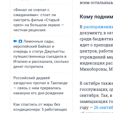
всем остальным
«Финал не совпал с
ожиданиями»: стоит ли
Кому подним
смотреть фильм «Старый
орел» на большом экране —
В
распоряжени
честная рецензия
документу, в о
среди бюджетник
Лимонные сады,
идет о препода
европейский Байкал и
центров, работ
очередь к статуе Джульетты:
путешественница съездила в
учреждений мед
Италию и рассказала, сколько
индексация рас
денег потратила
Минобороны, МЧ
Российский диджей
В октябре такж
загадочно пропал в Таиланде
— связь с ним прервалась
госслужащих, о
накануне его дня рождения
сентября. Так, в
замещающих гос
Как спастись от жары без
году —
26 сентя
кондиционера: 5 работающих