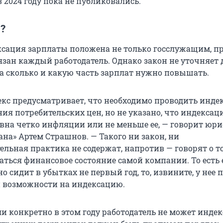
 2024 году пока не публиковались.
?
сация зарплаты положена не только госслужащим, п
язан каждый работодатель. Однако закон не уточняет 
на сколько и какую часть зарплат нужно повышать.
екс предусматривает, что необходимо проводить инд
ия потребительских цен, но не указано, что индексац
вна четко инфляции или не меньше ее, — говорит юри
на» Артем Страшнов. — Такого ни закон, ни
льная практика не содержат, напротив — говорят о то
ться финансовое состояние самой компании. То есть 
 сидит в убытках не первый год, то, извините, у нее 
 возможности на индексацию.
ли конкретно в этом году работодатель не может инде