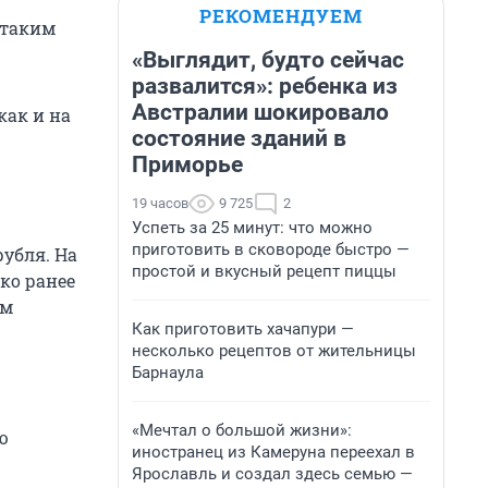
РЕКОМЕНДУЕМ
 таким
«Выглядит, будто сейчас
развалится»: ребенка из
Австралии шокировало
как и на
состояние зданий в
Приморье
19 часов
9 725
2
Успеть за 25 минут: что можно
приготовить в сковороде быстро —
рубля. На
простой и вкусный рецепт пиццы
ко ранее
им
Как приготовить хачапури —
несколько рецептов от жительницы
Барнаула
«Мечтал о большой жизни»:
ю
иностранец из Камеруна переехал в
Ярославль и создал здесь семью —