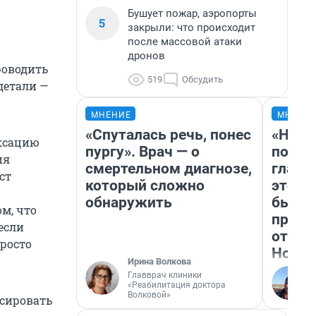
Бушует пожар, аэропорты
5
закрыли: что происходит
после массовой атаки
дронов
роводить
519
Обсудить
детали —
МНЕНИЕ
МНЕНИ
«Спуталась речь, понес
«Нико
ексацию
пургу». Врач — о
побед
ия
смертельном диагнозе,
главн
ст
который сложно
этого
обнаружить
бьет 
м, что
прока
если
отзыв
просто
Нолан
Ирина Волкова
Главврач клиники
«Реабилитация доктора
Волковой»
ксировать