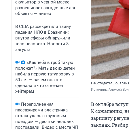
скульптор в черной маске
развешивает загадочные арт-
объекты — видео
В США рассекретили тайну
падения НЛО в Бразилии:
внутри сферы обнаружили
тело человека. Новости 8
августа
«Как тебя в гроб такую
положат?» Мать двоих детей
набила первую татуировку в
50 лет — зачем она это
Работодатель обязан п
сделала и что отвечает
Источник: 
Алексей Вол
хейтерам
В октябре всту
Переполненная
пассажирами электричка
К сожалению, н
столкнулась с грузовым
зарплату регуля
поездом — десятки человек
законах. Разбир
пострадали. Видео с места ЧП