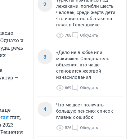
Туристы прятались под
2
лежаками, погибли шесть
человек, среди жертв дети:
что известно об атаке на
пляж в Геленджике
ласно
708
Обсудить
 Однако и
уда, речь
«Дело не в юбке или
их
3
макияже». Следователь
объяснил, кто чаще
е
становится жертвой
уктур —
изнасилования
669
Обсудить
Что мешает получать
4
онце
большую пенсию: список
ения
лиц,
главных ошибок
 2023
526
Обсудить
%. Решения