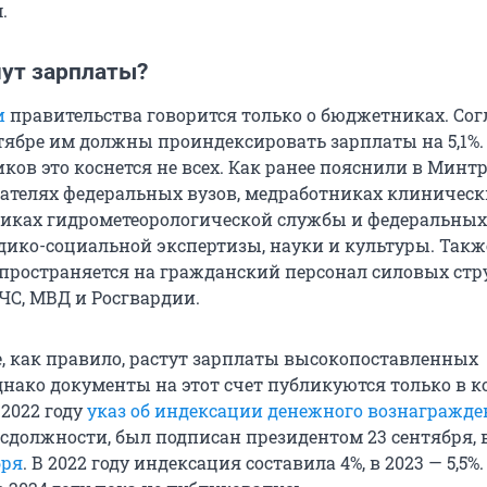
.
ут зарплаты?
и
правительства говорится только о бюджетниках. Сог
ктябре им должны проиндексировать зарплаты на 5,1%.
ов это коснется не всех. Как ранее пояснили в Минтр
вателях федеральных вузов, медработниках клиническ
никах гидрометеорологической службы и федеральных
ико-социальной экспертизы, науки и культуры. Такж
пространяется на гражданский персонал силовых стр
С, МВД и Росгвардии.
е, как правило, растут зарплаты высокопоставленных
днако документы на этот счет публикуются только в к
 2022 году
указ об индексации денежного вознагражд
должности, был подписан президентом 23 сентября, в
бря
. В 2022 году индексация составила 4%, в 2023 — 5,5