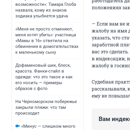
работодатель да
возможности»: Тамара Глоба
положениях зак
назвала, кому из знаков
зодиака улыбнется удача
— Если вам не 
«Меня не просто отменяют,
жалобу на имя 
меня хотят убить»: участница
указать, что с
«Мамы в 16» ответила на
заработной плат
обвинения в домогательствах
вас это сделать
к маленькому сыну
в индексации, 
жалобу в госинс
Дофаминовый шик, блеск,
красота. Фанки-стайл в
одежде: что это такое и как
Судебная практ
его носить — примеры
рассказывали,
образов с фото
ему не повышал
На Черноморском побережье
закрыли пляжи: что там
происходит
Вам индек
«Минус — слишком много