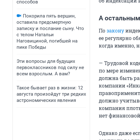
об индексации в
способов
Покорила пять вершин,
А остальным
оставила предсмертную
записку и послание сыну. Что
По
закону
индек
с телом Натальи
ее регулярно об
Наговициной, погибшей на
когда именно, 
пике Победы
Эти вопросы для будущих
— Трудовой код
первоклассников под силу не
по мере изменен
всем взрослым. А вам?
должна быть ра
компании «Инка
Такое бывает раз в жизни: 12
правопримените
августа произойдут три редких
должно учитыва
астрономических явления
компания плотно
нет финансовой
Однако даже ес