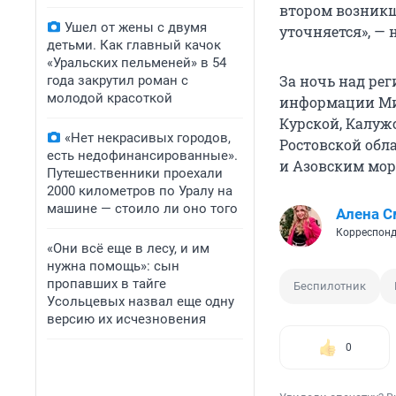
втором возник
Ушел от жены с двумя
уточняется», — 
детьми. Как главный качок
«Уральских пельменей» в 54
За ночь над ре
года закрутил роман с
молодой красоткой
информации Мин
Курской, Калужс
«Нет некрасивых городов,
Ростовской обл
есть недофинансированные».
и Азовским мор
Путешественники проехали
2000 километров по Уралу на
машине — стоило ли оно того
Алена С
Корреспонд
«Они всё еще в лесу, и им
нужна помощь»: сын
пропавших в тайге
Беспилотник
Усольцевых назвал еще одну
версию их исчезновения
0