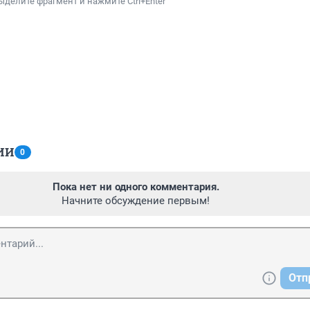
ыделите фрагмент и нажмите Ctrl+Enter
ИИ
0
Пока нет ни одного комментария.
Начните обсуждение первым!
Отп