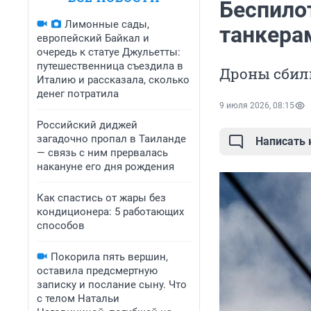
Беспило
Лимонные сады,
танкерам
европейский Байкал и
очередь к статуе Джульетты:
путешественница съездила в
Дроны сбили
Италию и рассказала, сколько
денег потратила
9 июля 2026, 08:15
Российский диджей
загадочно пропал в Таиланде
Написать
— связь с ним прервалась
накануне его дня рождения
Как спастись от жары без
кондиционера: 5 работающих
способов
Покорила пять вершин,
оставила предсмертную
записку и послание сыну. Что
с телом Натальи