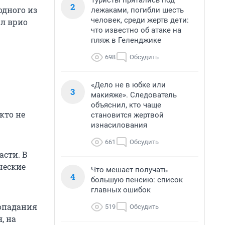
Туристы прятались под
2
одного из
лежаками, погибли шесть
человек, среди жертв дети:
ил врио
что известно об атаке на
пляж в Геленджике
698
Обсудить
«Дело не в юбке или
3
макияже». Следователь
объяснил, кто чаще
кто не
становится жертвой
изнасилования
661
Обсудить
асти. В
ческие
Что мешает получать
4
большую пенсию: список
главных ошибок
попадания
519
Обсудить
, на