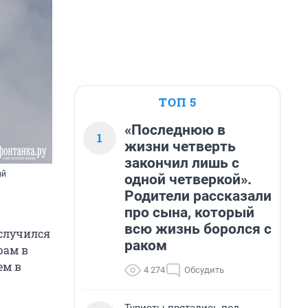
ТОП 5
«Последнюю в
1
жизни четверть
закончил лишь с
ый
одной четверкой».
Родители рассказали
про сына, который
всю жизнь боролся с
 случился
раком
рам в
ем в
4 274
Обсудить