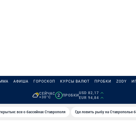
АММА
АФИША
ГОРОСКОП
КУРСЫ ВАЛЮТ
ПРОБКИ
ZODY
И
USD 82,17
СЕЙЧАС
2
ПРОБКИ
+30°C
EUR 94,84
ткрытые: все о бассейнах Ставрополя
Где ловить рыбу на Ставрополье 