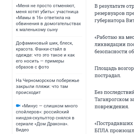
В результате о
«Меня не просто отменяют,
меня хотят убить»: участница
резервуаров пр
«Мамы в 16» ответила на
губернатора Ви
обвинения в домогательствах
к маленькому сыну
«Работаю на ме
Дофаминовый шик, блеск,
ликвидации по
красота. Фанки-стайл в
безопасности об
одежде: что это такое и как
его носить — примеры
образов с фото
Площадь возгор
пострадал.
На Черноморском побережье
закрыли пляжи: что там
Без последствий
происходит
Таганрогском з
«Минус — слишком много
повреждения.
спойлеров»: российский
ниндзя-скульптор снялся в
«Пострадавших 
сериале «Дом Дракона».
Видео
БПЛА произошло