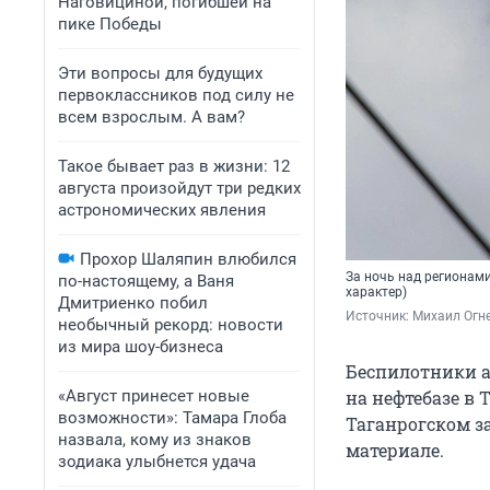
Наговициной, погибшей на
пике Победы
Эти вопросы для будущих
первоклассников под силу не
всем взрослым. А вам?
Такое бывает раз в жизни: 12
августа произойдут три редких
астрономических явления
Прохор Шаляпин влюбился
За ночь над регионам
по-настоящему, а Ваня
характер)
Дмитриенко побил
Источник: 
Михаил Огн
необычный рекорд: новости
из мира шоу-бизнеса
Беспилотники а
«Август принесет новые
на нефтебазе в 
возможности»: Тамара Глоба
Таганрогском за
назвала, кому из знаков
материале.
зодиака улыбнется удача