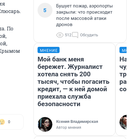
ия
Бушует пожар, аэропорты
5
Слюсарь.
закрыли: что происходит
после массовой атаки
дронов
а. По
512
Обсудить
ой,
ой,
 Крымом
МНЕНИЕ
МНЕНИ
Мой банк меня
Насле
бережет. Журналист
чудом
хотела снять 200
транс
тысяч, чтобы погасить
разне
кредит, — к ней домой
совет
приехала служба
безопасности
Ксения Владимирская
0
Автор мнения