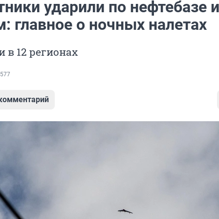
тники ударили по нефтебазе 
: главное о ночных налетах
 в 12 регионах
577
 комментарий