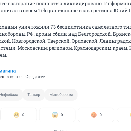
шее возгорание полностью ликвидировано. Информац
написал в своем Telegram-канале глава региона Юрий 
гионами уничтожили 73 беспилотника самолетного тип
обороны РФ, дроны сбили над Белгородской, Брянск
кой, Новгородской, Тверской, Орловской, Ленинградск
астями, Московским регионом, Краснодарским краем,
ем.
магина
ент оперативной редакции
Нефтебаза
Танкер
Минобороны
0
0
0